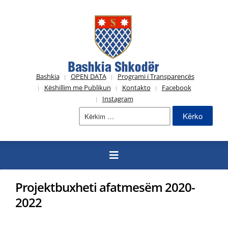
Bashkia
OPEN DATA
Programi i Transparencës
Këshillim me Publikun
Kontakto
Facebook
Instagram
Kërko
për:
Projektbuxheti afatmesëm 2020-
2022