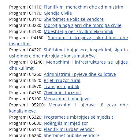
Programi 01110:
Planifikim, menaxhim dhe administrim
Programi 01170:
Gjendja Civile
Programi 03140:
Shërbimet e Policisë Vendore
Programi 03280:
Mbrojtja nga zjarri dhe mbrojtja civile
Programi 04130:
Mbështetja për zhvillim ekonomik
Programi 04160:
Shërbimi i tregjeve, akreditimi dhe
inspektimi
Programi 04220:
Shërbimet bujqësore, inspektimi, siguria
ushqimore dhe mbrojtja e konsumatorëve
Programi 04240:
Menaxhimi i infrastrukturës së ujitjes
dhe kullimit
Programi 04260:
Administrimi i pyjeve dhe kullotave
Programi 04520:
Rrjeti rrugor rural
Programi 04570:
Transporti publik
Programi 04760:
Zhvillimi i turizmit
Programi 05100:
Menaxhimi i mbetjeve
Programi 05200:
Menaxhimi i ujërave të zeza dhe
kanalizimeve
Programi 05320:
Programet e mbrojtjes së mjedisit
Programi 05630:
Ndërgjësimi mjedisor
Programi 06140:
Planifikimi urban vendor
Programi 06260:
Shërbimet publike vendore