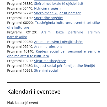
Programi 06330:
Shërbimet lokale të ujësjellësit
Programi 06440:
Ndriçim rrugësh
Programi 07220:
Shërbimet e kujdesit parësor
Programi 08130:
Sport dhe argëtim
Programi 08220:
Trashëgimia kulturore, eventet artistike
dhe kulturore
Programi 09120:
Arsimi bazë përfshirë arsimin
parashkollor
Programi 09230:
Arsimi i mesëm i përgjithshëm
Programi 09240:
Arsimi profesional
Programi 10140:
Kujdesi social për personat e sëmurë
dhe me aftësi të kufizuara
Programi 10220:
Sigurime shoqërore
Programi 10430:
Kujdesi social për familjet dhe fëmijët
Programi 10661:
Strehimi social
Kalendari i eventeve
Nuk ka asnjë event