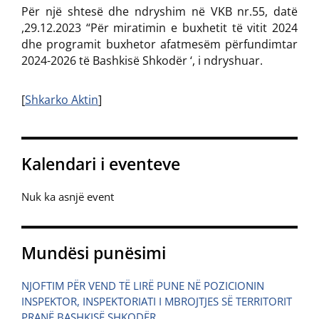
Për një shtesë dhe ndryshim në VKB nr.55, datë
,29.12.2023 “Për miratimin e buxhetit të vitit 2024
dhe programit buxhetor afatmesëm përfundimtar
2024-2026 të Bashkisë Shkodër ‘, i ndryshuar.
[
Shkarko Aktin
]
Kalendari i eventeve
Nuk ka asnjë event
Mundësi punësimi
NJOFTIM PËR VEND TË LIRË PUNE NË POZICIONIN
INSPEKTOR, INSPEKTORIATI I MBROJTJES SË TERRITORIT
PRANË BASHKISË SHKODËR