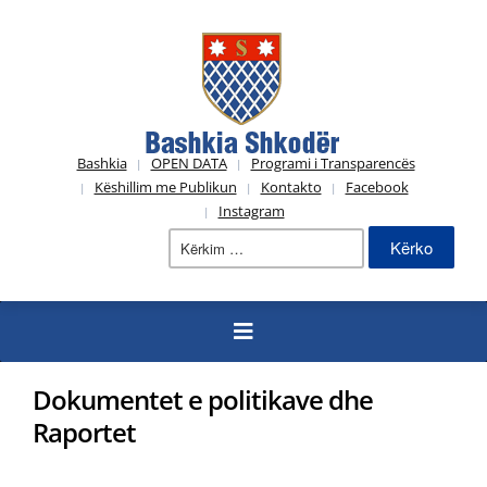
Bashkia
OPEN DATA
Programi i Transparencës
Këshillim me Publikun
Kontakto
Facebook
Instagram
Kërko
për:
Dokumentet e politikave dhe
Raportet