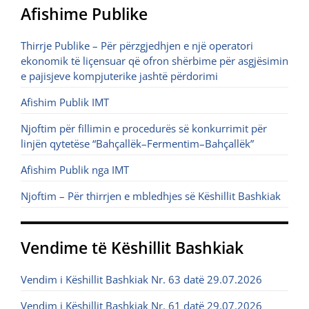
Afishime Publike
Thirrje Publike – Për përzgjedhjen e një operatori
ekonomik të liçensuar që ofron shërbime për asgjësimin
e pajisjeve kompjuterike jashtë përdorimi
Afishim Publik IMT
Njoftim për fillimin e procedurës së konkurrimit për
linjën qytetëse “Bahçallëk–Fermentim–Bahçallëk”
Afishim Publik nga IMT
Njoftim – Për thirrjen e mbledhjes së Këshillit Bashkiak
Vendime të Këshillit Bashkiak
Vendim i Këshillit Bashkiak Nr. 63 datë 29.07.2026
Vendim i Këshillit Bashkiak Nr. 61 datë 29.07.2026