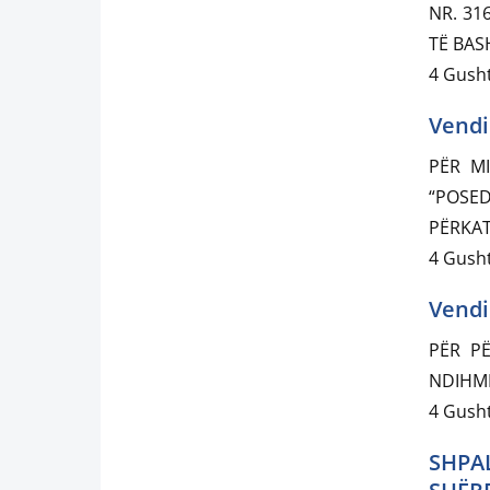
NR. 31
TË BAS
4 Gusht
Vendi
PËR MI
“POSE
PËRKAT
4 Gusht
Vendi
PËR P
NDIHMË
4 Gusht
SHPAL