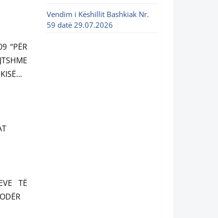
Vendim i Këshillit Bashkiak Nr.
59 datë 29.07.2026
09 “PËR
JTSHME
KISË…
AT
EVE TË
KODËR