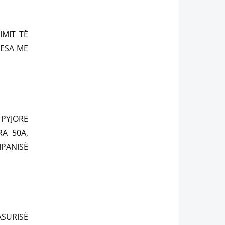
IMIT TË
NESA ME
PYJORE
RA 50A,
MPANISË
ASURISË