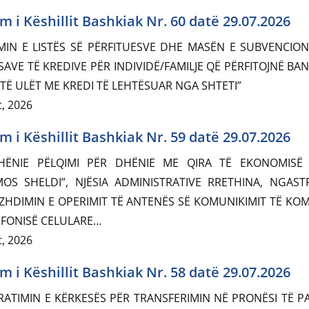
m i Këshillit Bashkiak Nr. 60 datë 29.07.2026
MIN E LISTËS SË PËRFITUESVE DHE MASËN E SUBVENCION
SAVE TË KREDIVE PËR INDIVIDË/FAMILJE QË PËRFITOJNË BA
TË ULËT ME KREDI TË LEHTËSUAR NGA SHTETI”
, 2026
m i Këshillit Bashkiak Nr. 59 datë 29.07.2026
HËNIE PËLQIMI PËR DHËNIE ME QIRA TË EKONOMISË 
OS SHELDI”, NJËSIA ADMINISTRATIVE RRETHINA, NGAST
ZHDIMIN E OPERIMIT TË ANTENËS SË KOMUNIKIMIT TË KO
EFONISË CELULARE…
, 2026
m i Këshillit Bashkiak Nr. 58 datë 29.07.2026
RATIMIN E KËRKESËS PËR TRANSFERIMIN NË PRONËSI TË P