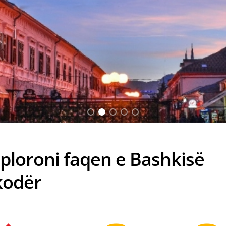
ploroni faqen e Bashkisë
kodër