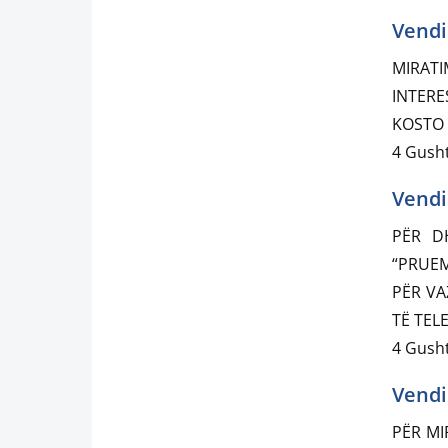
Vendi
MIRATI
INTERE
KOSTO 
4 Gusht
Vendi
PËR D
“PRUEM
PËR VA
TË TEL
4 Gusht
Vendi
PËR MI