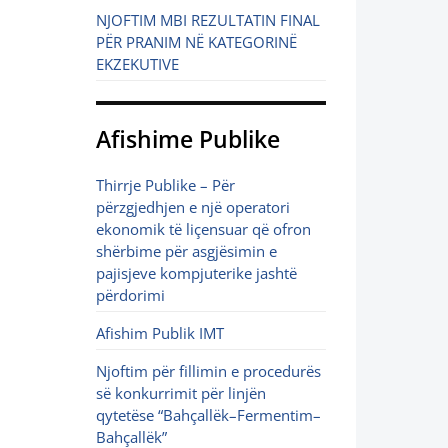
NJOFTIM MBI REZULTATIN FINAL
PËR PRANIM NË KATEGORINË
EKZEKUTIVE
Afishime Publike
Thirrje Publike – Për
përzgjedhjen e një operatori
ekonomik të liçensuar që ofron
shërbime për asgjësimin e
pajisjeve kompjuterike jashtë
përdorimi
Afishim Publik IMT
Njoftim për fillimin e procedurës
së konkurrimit për linjën
qytetëse “Bahçallëk–Fermentim–
Bahçallëk”