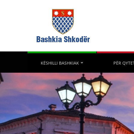
KËSHILLI BASHKIAK
PËR QYTE