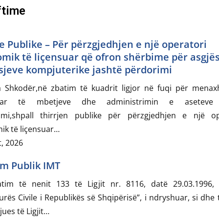
ftime
je Publike – Për përzgjedhjen e një operatori
mik të liçensuar që ofron shërbime për asgjë
isjeve kompjuterike jashtë përdorimi
a Shkodër,në zbatim të kuadrit ligjor në fuqi për menax
ruar të mbetjeve dhe administrimin e aseteve 
imi,shpall thirrjen publike për përzgjedhjen e një op
ik të liçensuar…
, 2026
im Publik IMT
tim të nenit 133 të Ligjit nr. 8116, datë 29.03.1996, 
rës Civile i Republikës së Shqipërisë”, i ndryshuar, si dhe 
jues të Ligjit…