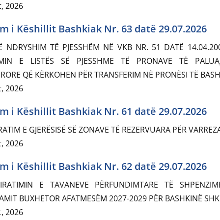
, 2026
m i Këshillit Bashkiak Nr. 63 datë 29.07.2026
Ë NDRYSHIM TË PJESSHËM NË VKB NR. 51 DATË 14.04.20
IMIN E LISTËS SË PJESSHME TË PRONAVE TË PALUA
RORE QË KËRKOHEN PËR TRANSFERIM NË PRONËSI TË BASH
, 2026
m i Këshillit Bashkiak Nr. 61 datë 29.07.2026
RATIM E GJERËSISË SË ZONAVE TË REZERVUARA PËR VARREZ
, 2026
m i Këshillit Bashkiak Nr. 62 datë 29.07.2026
IRATIMIN E TAVANEVE PËRFUNDIMTARE TË SHPENZIM
MIT BUXHETOR AFATMESËM 2027-2029 PËR BASHKINË SH
, 2026