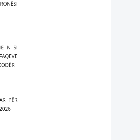
PRONËSI
HE N SI
FAQEVE
HKODËR
AR PËR
2026