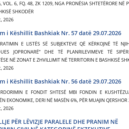
6, VOL. 6, FQ. 48, ZK 1209, NGA PRONËSIA SHTETËRORE NË 
HKISË SHKODËR
, 2026
m i Këshillit Bashkiak Nr. 57 datë 29.07.2026
RATIMIN E LISTËS SË SUBJEKTEVE QË KËRKOJNË TË NJI
DUES JOPRONARË” DHE TË PLANRILEVIMEVE TË SIPËR
ËSE NË ZONAT E ZHVILLIMIT NË TERRITORIN E BASHKISË S
, 2026
m i Këshillit Bashkiak Nr. 56 datë 29.07.2026
ËRDORIMIN E FONDIT SHTESË MBI FONDIN E KUSHTËZU
N EKONOMIKE, DERI NË MASËN 6%, PËR MUAJIN QERSHOR 
, 2026
LJE PËR LËVIZJE PARALELE DHE PRANIM NË