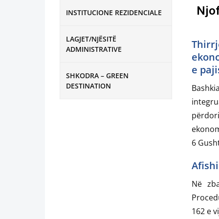
Njo
INSTITUCIONE REZIDENCIALE
LAGJET/NJËSITË
Thirr
ADMINISTRATIVE
ekono
e paj
SHKODRA – GREEN
DESTINATION
Bashki
integ
përdor
ekonom
6 Gusht
Afish
Në zba
Procedu
162 e vi