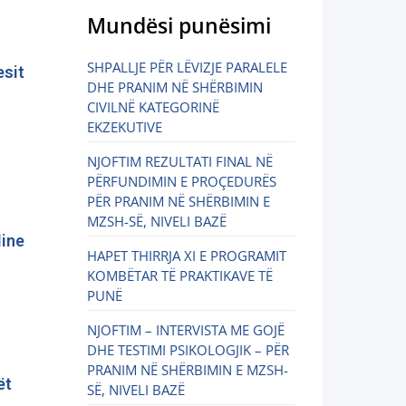
Mundësi punësimi
SHPALLJE PËR LËVIZJE PARALELE
esit
DHE PRANIM NË SHËRBIMIN
CIVILNË KATEGORINË
EKZEKUTIVE
NJOFTIM REZULTATI FINAL NË
PËRFUNDIMIN E PROÇEDURËS
PËR PRANIM NË SHËRBIMIN E
MZSH-SË, NIVELI BAZË
line
HAPET THIRRJA XI E PROGRAMIT
KOMBËTAR TË PRAKTIKAVE TË
PUNË
NJOFTIM – INTERVISTA ME GOJË
DHE TESTIMI PSIKOLOGJIK – PËR
PRANIM NË SHËRBIMIN E MZSH-
ët
SË, NIVELI BAZË