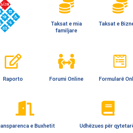
Taksat e mia
Taksat e Bizn
familjare
Raporto
Forumi Online
Formularë On
ransparenca e Buxhetit
Udhëzues për qytetar