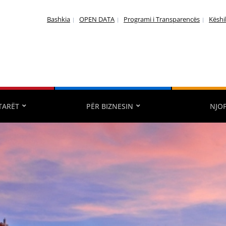
Bashkia
OPEN DATA
Programi i Transparencës
Këshi
TARËT
PËR BIZNESIN
NJO