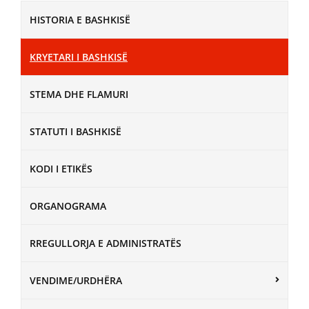
HISTORIA E BASHKISË
KRYETARI I BASHKISË
STEMA DHE FLAMURI
STATUTI I BASHKISË
KODI I ETIKËS
ORGANOGRAMA
RREGULLORJA E ADMINISTRATËS
VENDIME/URDHËRA