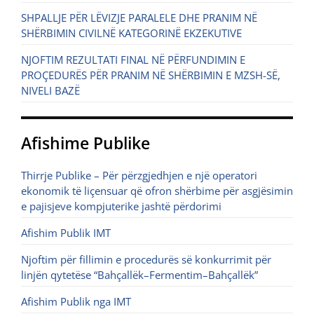
SHPALLJE PËR LËVIZJE PARALELE DHE PRANIM NË
SHËRBIMIN CIVILNË KATEGORINË EKZEKUTIVE
NJOFTIM REZULTATI FINAL NË PËRFUNDIMIN E
PROÇEDURËS PËR PRANIM NË SHËRBIMIN E MZSH-SË,
NIVELI BAZË
Afishime Publike
Thirrje Publike – Për përzgjedhjen e një operatori
ekonomik të liçensuar që ofron shërbime për asgjësimin
e pajisjeve kompjuterike jashtë përdorimi
Afishim Publik IMT
Njoftim për fillimin e procedurës së konkurrimit për
linjën qytetëse “Bahçallëk–Fermentim–Bahçallëk”
Afishim Publik nga IMT