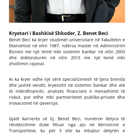
Kryetari i Bashkisë Shkoder, Z. Benet Beci
Benet Beci ka kryer studimet universitare në Fakultetin e
Ekonomisë në vitin 1987, ndërsa master në Administrim
Biznesi me një temë mbi sistemin bankar në vitin 2003
dhe doktoraturën në vitin 2015 me një temë mbi
zhvillimin rajonal.
Ai ka kryer edhe një sërë specializimesh të tjera brenda
dhe jashtë vendit, kryesisht në sistemin bankar dhe atë
të mikrofinancës, analizës financiare e menaxhimit të
riskut, por edhe mbi partneritetet publiko-private dhe
inovacionet në qeverisje.
Gjatë karrierës së tij, Benet Beci, numëron detyra të
rëndësishme duke filluar nga ajo në Ministrinë e
Transporteve, ku për 5 vite ka mbajtur detyrën e