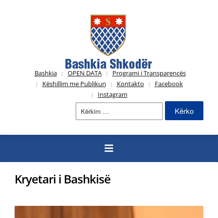
Bashkia
OPEN DATA
Programi i Transparencës
Këshillim me Publikun
Kontakto
Facebook
Instagram
Kërko
për:
Kryetari i Bashkisë