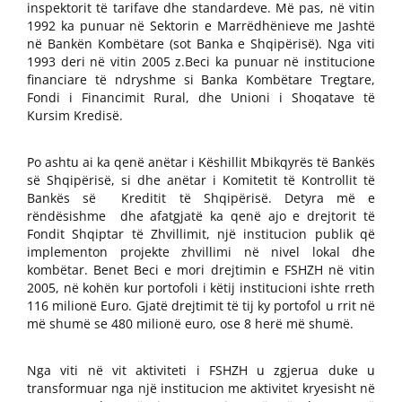
inspektorit të tarifave dhe standardeve. Më pas, në vitin
1992 ka punuar në Sektorin e Marrëdhënieve me Jashtë
në Bankën Kombëtare (sot Banka e Shqipërisë). Nga viti
1993 deri në vitin 2005 z.Beci ka punuar në institucione
financiare të ndryshme si Banka Kombëtare Tregtare,
Fondi i Financimit Rural, dhe Unioni i Shoqatave të
Kursim Kredisë.
Po ashtu ai ka qenë anëtar i Këshillit Mbikqyrës të Bankës
së Shqipërisë, si dhe anëtar i Komitetit të Kontrollit të
Bankës së Kreditit të Shqipërisë. Detyra më e
rëndësishme dhe afatgjatë ka qenë ajo e drejtorit të
Fondit Shqiptar të Zhvillimit, një institucion publik që
implementon projekte zhvillimi në nivel lokal dhe
kombëtar. Benet Beci e mori drejtimin e FSHZH në vitin
2005, në kohën kur portofoli i këtij institucioni ishte rreth
116 milionë Euro. Gjatë drejtimit të tij ky portofol u rrit në
më shumë se 480 milionë euro, ose 8 herë më shumë.
Nga viti në vit aktiviteti i FSHZH u zgjerua duke u
transformuar nga një institucion me aktivitet kryesisht në