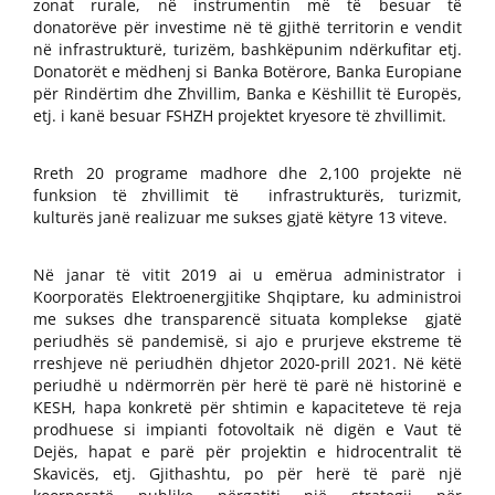
zonat rurale, në instrumentin më të besuar të
donatorëve për investime në të gjithë territorin e vendit
në infrastrukturë, turizëm, bashkëpunim ndërkufitar etj.
Donatorët e mëdhenj si Banka Botërore, Banka Europiane
për Rindërtim dhe Zhvillim, Banka e Këshillit të Europës,
etj. i kanë besuar FSHZH projektet kryesore të zhvillimit.
Rreth 20 programe madhore dhe 2,100 projekte në
funksion të zhvillimit të infrastrukturës, turizmit,
kulturës janë realizuar me sukses gjatë këtyre 13 viteve.
Në janar të vitit 2019 ai u emërua administrator i
Koorporatës Elektroenergjitike Shqiptare, ku administroi
me sukses dhe transparencë situata komplekse gjatë
periudhës së pandemisë, si ajo e prurjeve ekstreme të
rreshjeve në periudhën dhjetor 2020-prill 2021. Në këtë
periudhë u ndërmorrën për herë të parë në historinë e
KESH, hapa konkretë për shtimin e kapaciteteve të reja
prodhuese si impianti fotovoltaik në digën e Vaut të
Dejës, hapat e parë për projektin e hidrocentralit të
Skavicës, etj. Gjithashtu, po për herë të parë një