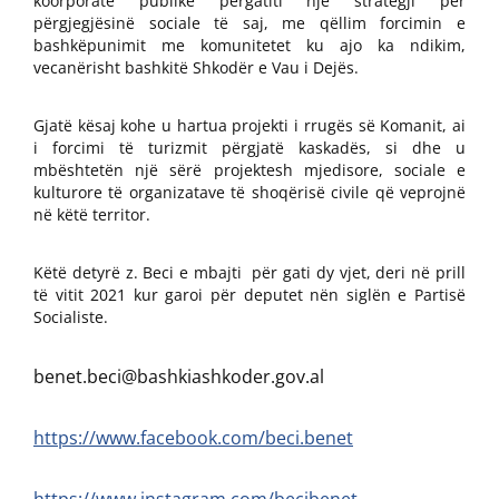
koorporatë publike përgatiti një strategji për
përgjegjësinë sociale të saj, me qëllim forcimin e
bashkëpunimit me komunitetet ku ajo ka ndikim,
vecanërisht bashkitë Shkodër e Vau i Dejës.
Gjatë kësaj kohe u hartua projekti i rrugës së Komanit, ai
i forcimi të turizmit përgjatë kaskadës, si dhe u
mbështetën një sërë projektesh mjedisore, sociale e
kulturore të organizatave të shoqërisë civile që veprojnë
në këtë territor.
Këtë detyrë z. Beci e mbajti për gati dy vjet, deri në prill
të vitit 2021 kur garoi për deputet nën siglën e Partisë
Socialiste.
benet.beci@bashkiashkoder.gov.al
https://www.facebook.com/beci.benet