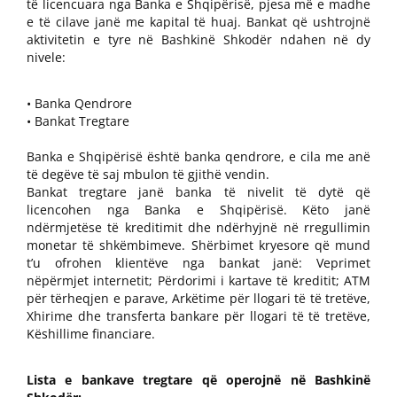
të licencuara nga Banka e Shqipërisë, pjesa më e madhe
e të cilave janë me kapital të huaj. Bankat që ushtrojnë
aktivitetin e tyre në Bashkinë Shkodër ndahen në dy
nivele:
• Banka Qendrore
• Bankat Tregtare
Banka e Shqipërisë është banka qendrore, e cila me anë
të degëve të saj mbulon të gjithë vendin.
Bankat tregtare janë banka të nivelit të dytë që
licencohen nga Banka e Shqipërisë. Këto janë
ndërmjetëse të kreditimit dhe ndërhyjnë në rregullimin
monetar të shkëmbimeve. Shërbimet kryesore që mund
t’u ofrohen klientëve nga bankat janë: Veprimet
nëpërmjet internetit; Përdorimi i kartave të kreditit; ATM
për tërheqjen e parave, Arkëtime për llogari të të tretëve,
Xhirime dhe transferta bankare për llogari të të tretëve,
Këshillime financiare.
Lista e bankave tregtare që operojnë në Bashkinë