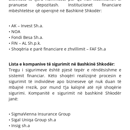
pranuese depozitash. Institucionet financiare
mbështetëse që operojnë në Bashkinë Shkodër:
• AK – Invest Sh.a.
• NOA
• Fondi Besa Sh.a.
• FIN – AL Sh.p.k.
• Shoqëria e parë financiare e zhvillimit – FAF Sh.a
Lista e kompanive të sigurimit në Bashkinë Shkodër:
Tregu i sigurimeve është pjesë tepër e rëndësishme e
sistemit financiar. Këto shoqëri realizojnë procesin e
sigurimit të individëve apo bizneseve që nuk duan të
mbajnë rrezik, por mund t’ja kalojnë atë një shoqërie
sigurimi. Kompanitë e sigurimit në bashkinë Shkodër
janë:
• SigmaVienna Insurance Group
• Sigal Uniqa Group sh.a
• Insig sh.a