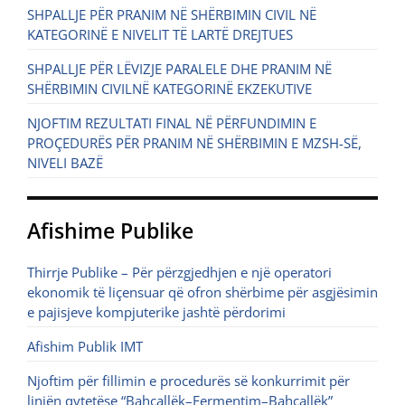
SHPALLJE PËR PRANIM NË SHËRBIMIN CIVIL NË
KATEGORINË E NIVELIT TË LARTË DREJTUES
SHPALLJE PËR LËVIZJE PARALELE DHE PRANIM NË
SHËRBIMIN CIVILNË KATEGORINË EKZEKUTIVE
NJOFTIM REZULTATI FINAL NË PËRFUNDIMIN E
PROÇEDURËS PËR PRANIM NË SHËRBIMIN E MZSH-SË,
NIVELI BAZË
Afishime Publike
Thirrje Publike – Për përzgjedhjen e një operatori
ekonomik të liçensuar që ofron shërbime për asgjësimin
e pajisjeve kompjuterike jashtë përdorimi
Afishim Publik IMT
Njoftim për fillimin e procedurës së konkurrimit për
linjën qytetëse “Bahçallëk–Fermentim–Bahçallëk”