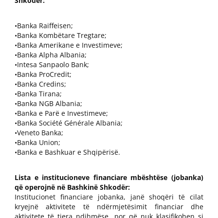
Shkodër:
•Banka Raiffeisen;
•Banka Kombëtare Tregtare;
•Banka Amerikane e Investimeve;
•Banka Alpha Albania;
•Intesa Sanpaolo Bank;
•Banka ProCredit;
•Banka Credins;
•Banka Tirana;
•Banka NGB Albania;
•Banka e Parë e Investimeve;
•Banka Société Générale Albania;
•Veneto Banka;
•Banka Union;
•Banka e Bashkuar e Shqipërisë.
Lista e institucioneve financiare mbështëse (jobanka)
që operojnë në Bashkinë Shkodër:
Institucionet financiare jobanka, janë shoqëri të cilat
kryejnë aktivitete të ndërmjetësimit financiar dhe
aktivitete të tjera ndihmëse, por që nuk klasifikohen si