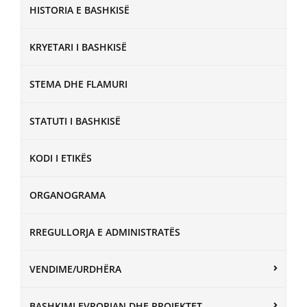
HISTORIA E BASHKISË
KRYETARI I BASHKISË
STEMA DHE FLAMURI
STATUTI I BASHKISË
KODI I ETIKËS
ORGANOGRAMA
RREGULLORJA E ADMINISTRATËS
VENDIME/URDHËRA
BASHKIMI EVROPIAN DHE PROJEKTET