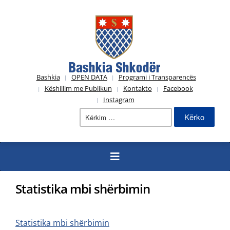
Bashkia
OPEN DATA
Programi i Transparencës
Këshillim me Publikun
Kontakto
Facebook
Instagram
Kërko
për:
Statistika mbi shërbimin
Statistika mbi shërbimin