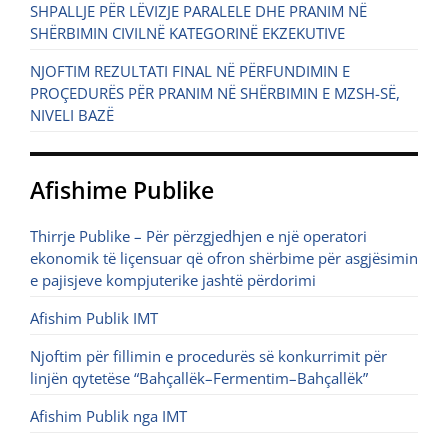
SHPALLJE PËR LËVIZJE PARALELE DHE PRANIM NË
SHËRBIMIN CIVILNË KATEGORINË EKZEKUTIVE
NJOFTIM REZULTATI FINAL NË PËRFUNDIMIN E
PROÇEDURËS PËR PRANIM NË SHËRBIMIN E MZSH-SË,
NIVELI BAZË
Afishime Publike
Thirrje Publike – Për përzgjedhjen e një operatori
ekonomik të liçensuar që ofron shërbime për asgjësimin
e pajisjeve kompjuterike jashtë përdorimi
Afishim Publik IMT
Njoftim për fillimin e procedurës së konkurrimit për
linjën qytetëse “Bahçallëk–Fermentim–Bahçallëk”
Afishim Publik nga IMT