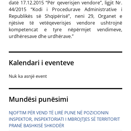
datë 17.12.2015 “Për qeverisjen vendore”, ligjit Nr.
44/2015 “Kodi i Procedurave Administrative i
Republikës së Shqipërisë”, neni 29, Organet e
njësive të vetëqeverisjes vendore ushtrojnë
kompetencat e tyre nëpërmjet vendimeve,
urdhëresave dhe urdhërave.”
Kalendari i eventeve
Nuk ka asnjë event
Mundësi punësimi
NJOFTIM PËR VEND TË LIRË PUNE NË POZICIONIN
INSPEKTOR, INSPEKTORIATI I MBROJTJES SË TERRITORIT
PRANË BASHKISË SHKODËR