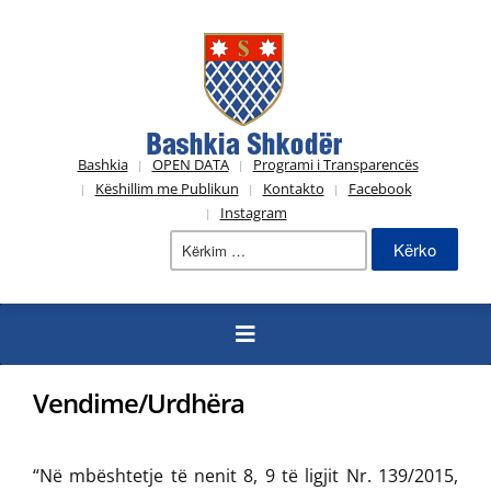
Bashkia
OPEN DATA
Programi i Transparencës
Këshillim me Publikun
Kontakto
Facebook
Instagram
Kërko
për:
Vendime/Urdhëra
“Në mbështetje të nenit 8, 9 të ligjit Nr. 139/2015,