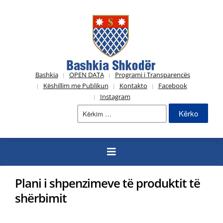
Bashkia
OPEN DATA
Programi i Transparencës
Këshillim me Publikun
Kontakto
Facebook
Instagram
Kërko
për:
Plani i shpenzimeve të produktit të
shërbimit