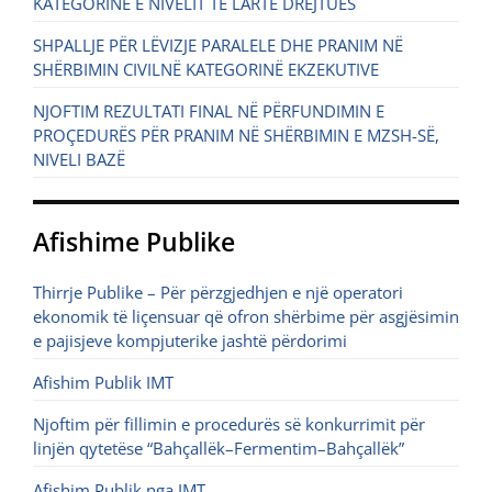
KATEGORINË E NIVELIT TË LARTË DREJTUES
SHPALLJE PËR LËVIZJE PARALELE DHE PRANIM NË
SHËRBIMIN CIVILNË KATEGORINË EKZEKUTIVE
NJOFTIM REZULTATI FINAL NË PËRFUNDIMIN E
PROÇEDURËS PËR PRANIM NË SHËRBIMIN E MZSH-SË,
NIVELI BAZË
Afishime Publike
Thirrje Publike – Për përzgjedhjen e një operatori
ekonomik të liçensuar që ofron shërbime për asgjësimin
e pajisjeve kompjuterike jashtë përdorimi
Afishim Publik IMT
Njoftim për fillimin e procedurës së konkurrimit për
linjën qytetëse “Bahçallëk–Fermentim–Bahçallëk”
Afishim Publik nga IMT