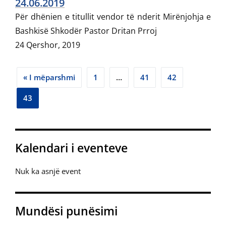
24.06.2019
Për dhënien e titullit vendor të nderit Mirënjohja e
Bashkisë Shkodër Pastor Dritan Prroj
24 Qershor, 2019
« I mëparshmi
1
…
41
42
43
Kalendari i eventeve
Nuk ka asnjë event
Mundësi punësimi