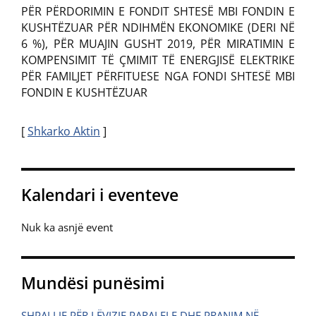
PËR PËRDORIMIN E FONDIT SHTESË MBI FONDIN E
KUSHTËZUAR PËR NDIHMËN EKONOMIKE (DERI NË
6 %), PËR MUAJIN GUSHT 2019, PËR MIRATIMIN E
KOMPENSIMIT TË ÇMIMIT TË ENERGJISË ELEKTRIKE
PËR FAMILJET PËRFITUESE NGA FONDI SHTESË MBI
FONDIN E KUSHTËZUAR
[
Shkarko Aktin
]
Kalendari i eventeve
Nuk ka asnjë event
Mundësi punësimi
SHPALLJE PËR LËVIZJE PARALELE DHE PRANIM NË