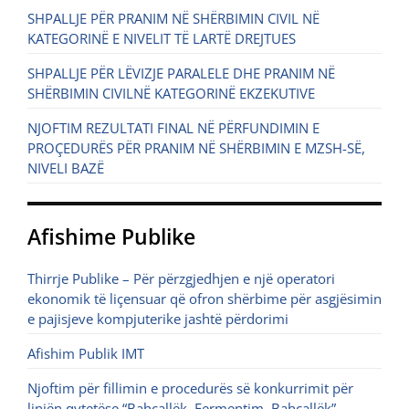
SHPALLJE PËR PRANIM NË SHËRBIMIN CIVIL NË
KATEGORINË E NIVELIT TË LARTË DREJTUES
SHPALLJE PËR LËVIZJE PARALELE DHE PRANIM NË
SHËRBIMIN CIVILNË KATEGORINË EKZEKUTIVE
NJOFTIM REZULTATI FINAL NË PËRFUNDIMIN E
PROÇEDURËS PËR PRANIM NË SHËRBIMIN E MZSH-SË,
NIVELI BAZË
Afishime Publike
Thirrje Publike – Për përzgjedhjen e një operatori
ekonomik të liçensuar që ofron shërbime për asgjësimin
e pajisjeve kompjuterike jashtë përdorimi
Afishim Publik IMT
Njoftim për fillimin e procedurës së konkurrimit për
linjën qytetëse “Bahçallëk–Fermentim–Bahçallëk”