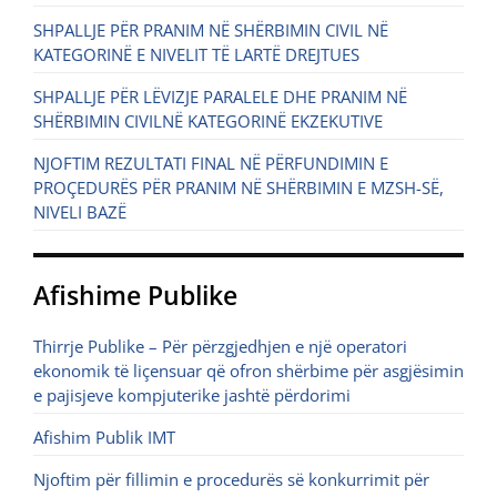
SHPALLJE PËR PRANIM NË SHËRBIMIN CIVIL NË
KATEGORINË E NIVELIT TË LARTË DREJTUES
SHPALLJE PËR LËVIZJE PARALELE DHE PRANIM NË
SHËRBIMIN CIVILNË KATEGORINË EKZEKUTIVE
NJOFTIM REZULTATI FINAL NË PËRFUNDIMIN E
PROÇEDURËS PËR PRANIM NË SHËRBIMIN E MZSH-SË,
NIVELI BAZË
Afishime Publike
Thirrje Publike – Për përzgjedhjen e një operatori
ekonomik të liçensuar që ofron shërbime për asgjësimin
e pajisjeve kompjuterike jashtë përdorimi
Afishim Publik IMT
Njoftim për fillimin e procedurës së konkurrimit për