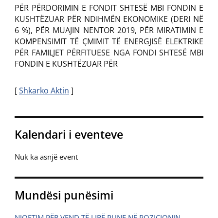
PËR PËRDORIMIN E FONDIT SHTESË MBI FONDIN E
KUSHTËZUAR PËR NDIHMËN EKONOMIKE (DERI NË
6 %), PËR MUAJIN NENTOR 2019, PËR MIRATIMIN E
KOMPENSIMIT TË ÇMIMIT TË ENERGJISË ELEKTRIKE
PËR FAMILJET PËRFITUESE NGA FONDI SHTESË MBI
FONDIN E KUSHTËZUAR PËR
[
Shkarko Aktin
]
Kalendari i eventeve
Nuk ka asnjë event
Mundësi punësimi
NJOFTIM PËR VEND TË LIRË PUNE NË POZICIONIN