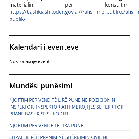
materialin për konsultim.
https://bashkiashkoder.gov.al///afishime_publike/afish
publik/
Kalendari i eventeve
Nuk ka asnjë event
Mundësi punësimi
NJOFTIM PËR VEND TË LIRË PUNE NË POZICIONIN
INSPEKTOR, INSPEKTORIATI I MBROJTJES SË TERRITORIT
PRANË BASHKISË SHKODËR
NJOFTIM PËR VENDE TË LIRA PUNE
SHPALLJE PËR PRANIM NË SHËRBIMIN CIVIL NË