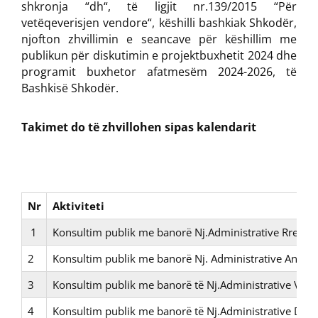
shkronja “dh“, të ligjit nr.139/2015 “Për
vetëqeverisjen vendore“, këshilli bashkiak Shkodër,
njofton zhvillimin e seancave për këshillim me
publikun për diskutimin e projektbuxhetit 2024 dhe
programit buxhetor afatmesëm 2024-2026, të
Bashkisë Shkodër.
Takimet do të zhvillohen sipas kalendarit
Nr
Aktiviteti
1
Konsultim publik me banorë Nj.Administrative Rrethina
2
Konsultim publik me banorë Nj. Administrative Ana e 
3
Konsultim publik me banorë të Nj.Administrative Velip
4
Konsultim publik me banorë të Nj.Administrative Dajç