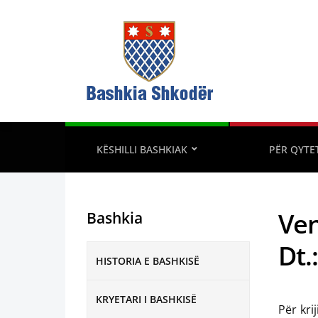
KËSHILLI BASHKIAK
PËR QYTE
Ven
Bashkia
Dt.
HISTORIA E BASHKISË
KRYETARI I BASHKISË
Për kri