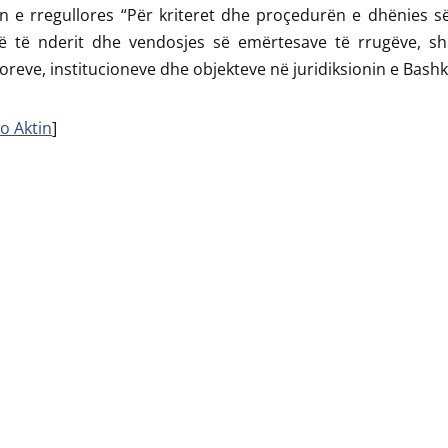
n e rregullores “Për kriteret dhe proçedurën e dhënies së
ë të nderit dhe vendosjes së emërtesave të rrugëve, sh
toreve, institucioneve dhe objekteve në juridiksionin e Bashk
o Aktin
]