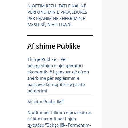
NJOFTIM REZULTATI FINAL NË
PËRFUNDIMIN E PROÇEDURËS
PËR PRANIM NË SHËRBIMIN E
MZSH-SË, NIVELI BAZË
Afishime Publike
Thirrje Publike – Për
përzgjedhjen e një operatori
ekonomik të liçensuar që ofron
shërbime për asgjësimin e
pajisjeve kompjuterike jashtë
përdorimi
Afishim Publik IMT
Njoftim për fillimin e procedurës
së konkurrimit për linjën
qytetëse “Bahçallëk–Fermentim–