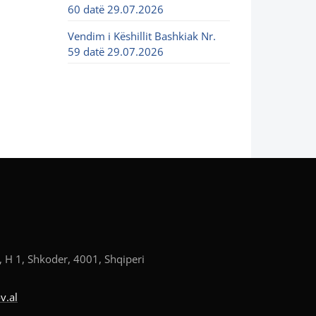
60 datë 29.07.2026
Vendim i Këshillit Bashkiak Nr.
59 datë 29.07.2026
, H 1, Shkoder, 4001, Shqiperi
v.al