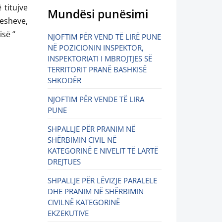
 titujve
Mundësi punësimi
esheve,
isë “
NJOFTIM PËR VEND TË LIRË PUNE
NË POZICIONIN INSPEKTOR,
INSPEKTORIATI I MBROJTJES SË
TERRITORIT PRANË BASHKISË
SHKODËR
NJOFTIM PËR VENDE TË LIRA
PUNE
SHPALLJE PËR PRANIM NË
SHËRBIMIN CIVIL NË
KATEGORINË E NIVELIT TË LARTË
DREJTUES
SHPALLJE PËR LËVIZJE PARALELE
DHE PRANIM NË SHËRBIMIN
CIVILNË KATEGORINË
EKZEKUTIVE