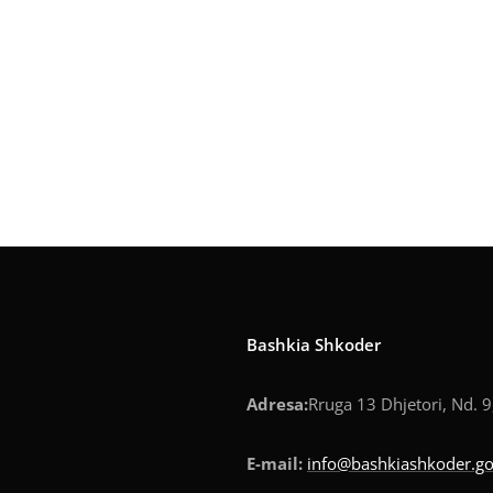
Bashkia Shkoder
Adresa:
Rruga 13 Dhjetori, Nd. 9
E-mail:
info@bashkiashkoder.go