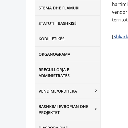
hartimi
STEMA DHE FLAMURI
vendor
territo
STATUTI I BASHKISË
[
Shkark
KODI I ETIKËS
ORGANOGRAMA
RREGULLORJA E
ADMINISTRATËS
VENDIME/URDHËRA
BASHKIMI EVROPIAN DHE
PROJEKTET
DIASPORA DHE