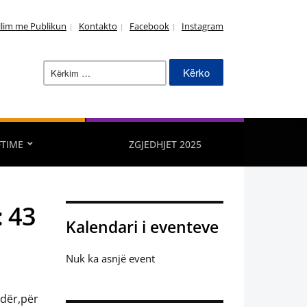
llim me Publikun
Kontakto
Facebook
Instagram
Kërko
për:
FTIME
ZGJEDHJET 2025
: 43
Kalendari i eventeve
Nuk ka asnjë event
odër,për