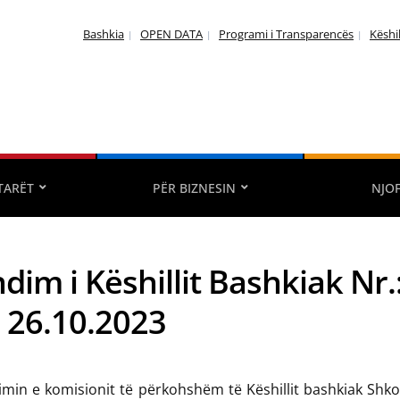
Bashkia
OPEN DATA
Programi i Transparencës
Këshi
TARËT
PËR BIZNESIN
NJO
dim i Këshillit Bashkiak Nr.
: 26.10.2023
jimin e komisionit të përkohshëm të Këshillit bashkiak Shk