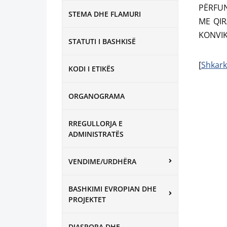
PËRFUN
STEMA DHE FLAMURI
ME QIR
KONVIK
STATUTI I BASHKISË
[
Shkark
KODI I ETIKËS
ORGANOGRAMA
RREGULLORJA E
ADMINISTRATËS
VENDIME/URDHËRA
BASHKIMI EVROPIAN DHE
PROJEKTET
DIASPORA DHE