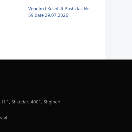
Vendim i Këshillit Bashkiak Nr.
59 datë 29.07.2026
, H 1, Shkoder, 4001, Shqiperi
v.al