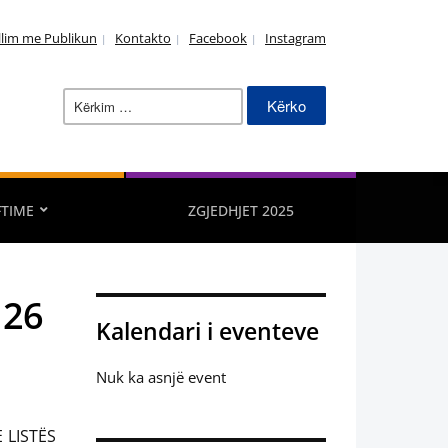
llim me Publikun
Kontakto
Facebook
Instagram
Kërko
për:
FTIME
ZGJEDHJET 2025
 26
Kalendari i eventeve
Nuk ka asnjë event
 LISTËS