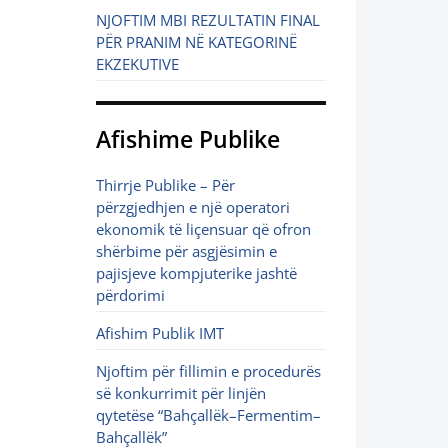
NJOFTIM MBI REZULTATIN FINAL
PËR PRANIM NË KATEGORINË
EKZEKUTIVE
Afishime Publike
Thirrje Publike – Për
përzgjedhjen e një operatori
ekonomik të liçensuar që ofron
shërbime për asgjësimin e
pajisjeve kompjuterike jashtë
përdorimi
Afishim Publik IMT
Njoftim për fillimin e procedurës
së konkurrimit për linjën
qytetëse “Bahçallëk–Fermentim–
Bahçallëk”