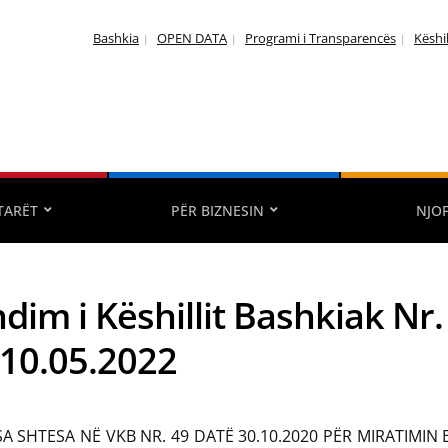
Bashkia
OPEN DATA
Programi i Transparencës
Këshi
TARËT
PËR BIZNESIN
NJO
dim i Këshillit Bashkiak Nr.
 10.05.2022
SA SHTESA NË VKB NR. 49 DATË 30.10.2020 PËR MIRATIMIN E