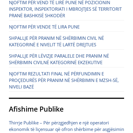
NJOFTIM PËR VEND TË LIRË PUNE NË POZICIONIN
INSPEKTOR, INSPEKTORIATI I MBROJTJES SË TERRITORIT
PRANË BASHKISË SHKODËR
NJOFTIM PËR VENDE TË LIRA PUNE
SHPALLJE PËR PRANIM NË SHËRBIMIN CIVIL NË
KATEGORINË E NIVELIT TË LARTË DREJTUES
SHPALLJE PËR LËVIZJE PARALELE DHE PRANIM NË
SHËRBIMIN CIVILNË KATEGORINË EKZEKUTIVE
NJOFTIM REZULTATI FINAL NË PËRFUNDIMIN E
PROÇEDURËS PËR PRANIM NË SHËRBIMIN E MZSH-SË,
NIVELI BAZË
Afishime Publike
Thirrje Publike – Për përzgjedhjen e një operatori
ekonomik të liçensuar që ofron shërbime për asgjësimin