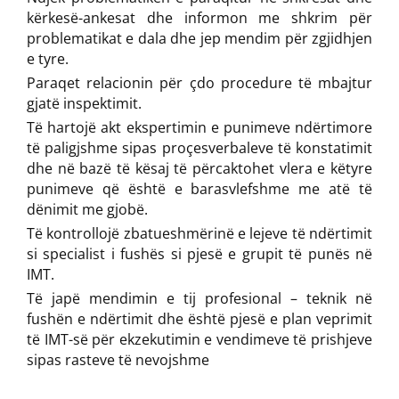
kërkesë-ankesat dhe informon me shkrim për
problematikat e dala dhe jep mendim për zgjidhjen
e tyre.
Paraqet relacionin për çdo procedure të mbajtur
gjatë inspektimit.
Të hartojë akt ekspertimin e punimeve ndërtimore
të paligjshme sipas proçesverbaleve të konstatimit
dhe në bazë të kësaj të përcaktohet vlera e këtyre
punimeve që është e barasvlefshme me atë të
dënimit me gjobë.
Të kontrollojë zbatueshmërinë e lejeve të ndërtimit
si specialist i fushës si pjesë e grupit të punës në
IMT.
Të japë mendimin e tij profesional – teknik në
fushën e ndërtimit dhe është pjesë e plan veprimit
të IMT-së për ekzekutimin e vendimeve të prishjeve
sipas rasteve të nevojshme