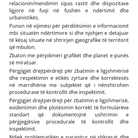
relacionin/mendimin sipas rastit dhe dispozitave
ligjore në fuqi në fushën e ndërtimit dhe
urbanistikës.
Punon në vijimësi për përditësimin e informacionit
mbi situatën ndërtimore si dhe njohjen e detajuar
të kësaj situate në shtrirjen gjeografike të territorit
që mbulon.
Zbaton me përpikmëri grafikët dhe planet e punës
së miratuar.
Përgjigjet drejtpërdrejt për zbatimin e ligjshmërisë
dhe respektimin e etikës zyrtare dhe korrektesës
në marrdhënie me subjektet që i nënshtrohen
procedurave të kontrollit dhe inspektimit.
Përgjigjet drejtpërdrejt për zbatimin e ligjshmerisë,
evidentimin dhe plotësimin korrekt të formularëve
standart që dokumentojnë ushtrimin e
përgjegjësive procedurale të kontrollit dhe
inspektimit.
Ndjek problematikën e paraqitur në shkresat dhe