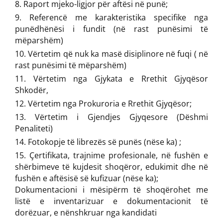
Raport mjeko-ligjor për aftësi në punë;
Referencë me karakteristika specifike nga
punëdhënësi i fundit (në rast punësimi të
mëparshëm)
Vërtetim që nuk ka masë disiplinore në fuqi ( në
rast punësimi të mëparshëm)
Vërtetim nga Gjykata e Rrethit Gjyqësor
Shkodër,
Vërtetim nga Prokuroria e Rrethit Gjyqësor;
Vërtetim i Gjendjes Gjyqesore (Dëshmi
Penaliteti)
Fotokopje të librezës së punës (nëse ka) ;
Çertifikata, trajnime profesionale, në fushën e
shërbimeve të kujdesit shoqëror, edukimit dhe në
fushën e aftësisë së kufizuar (nëse ka);
Dokumentacioni i mësipërm të shoqërohet me
listë e inventarizuar e dokumentacionit të
dorëzuar, e nënshkruar nga kandidati