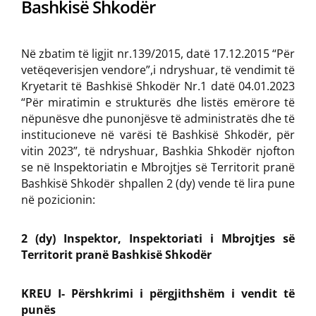
Bashkisë Shkodër
Në zbatim të ligjit nr.139/2015, datë 17.12.2015 “Për
vetëqeverisjen vendore”,i ndryshuar, të vendimit të
Kryetarit të Bashkisë Shkodër Nr.1 datë 04.01.2023
“Për miratimin e strukturës dhe listës emërore të
nëpunësve dhe punonjësve të administratës dhe të
institucioneve në varësi të Bashkisë Shkodër, për
vitin 2023”, të ndryshuar, Bashkia Shkodër njofton
se në Inspektoriatin e Mbrojtjes së Territorit pranë
Bashkisë Shkodër shpallen 2 (dy) vende të lira pune
në pozicionin:
2 (dy) Inspektor, Inspektoriati i Mbrojtjes së
Territorit pranë Bashkisë Shkodër
KREU I- Përshkrimi i përgjithshëm i vendit të
punës