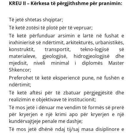
KREU II – Kërkesa të përgjithshme për pranimin:
Të jetë shtetas shqiptar;
Të ketë zotësi të plotë për të vepruar;
Të ketë përfunduar arsimin e lartë në fushat e
inxhinierisë së ndërtimit, arkitekturës, urbanistikës,
konstruktit, transportit, tekno-logjisë së
materialeve, gjeologjisë, hidrogjeologjisë dhe
mjedisit, niveli minimal i diplomës Master
Shkencor;
Preferohet të ketë eksperiencë pune, në fushën e
ndërtimit;
Të ketë aftësi për të zbatuar përgjegjësitë dhe
realizimin e objektivave të institucionit;
Të mos jetë i dënuar me vendim të formës së prerë
për kryerjen e një krimi apo për kryerjen e një
kundërvajtjeje penale me dashje;
Të mos jetë dhënë ndaj tij/saj masa disiplinore e