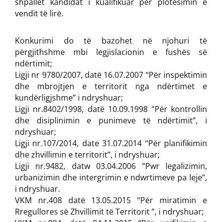
shpallet kandidat i kualifikuar për plotësimin e
vendit të lirë.
Konkurimi do të bazohet në njohuri të
përgjithshme mbi legjislacionin e fushës së
ndërtimit;
Ligji nr 9780/2007, datë 16.07.2007 “Për inspektimin
dhe mbrojtjen e territorit nga ndërtimet e
kundërligjshme” i ndryshuar;
Ligji nr.8402/1998, datë 10.09.1998 “Për kontrollin
dhe disiplinimin e punimeve të ndërtimit”, i
ndryshuar;
Ligji nr.107/2014, date 31.07.2014 “Për planifikimin
dhe zhvillimin e territorit”, i ndryshuar;
Ligji nr.9482, datw 03.04.2006 “Pwr legalizimin,
urbanizimin dhe intergrimin e ndwrtimeve pa leje”,
i ndryshuar.
VKM nr.408 datë 13.05.2015 “Për miratimin e
Rregullores së Zhvillimit të Territorit ”, i ndryshuar;