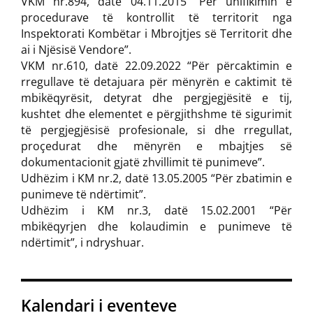
VKM nr.894, datë 04.11.2015 “Për unifikimin e
procedurave të kontrollit të territorit nga
Inspektorati Kombëtar i Mbrojtjes së Territorit dhe
ai i Njësisë Vendore”.
VKM nr.610, datë 22.09.2022 “Për përcaktimin e
rregullave të detajuara për mënyrën e caktimit të
mbikëqyrësit, detyrat dhe pergjegjësitë e tij,
kushtet dhe elementet e përgjithshme të sigurimit
të pergjegjësisë profesionale, si dhe rregullat,
proçedurat dhe mënyrën e mbajtjes së
dokumentacionit gjatë zhvillimit të punimeve”.
Udhëzim i KM nr.2, datë 13.05.2005 “Për zbatimin e
punimeve të ndërtimit”.
Udhëzim i KM nr.3, datë 15.02.2001 “Për
mbikëqyrjen dhe kolaudimin e punimeve të
ndërtimit”, i ndryshuar.
Kalendari i eventeve