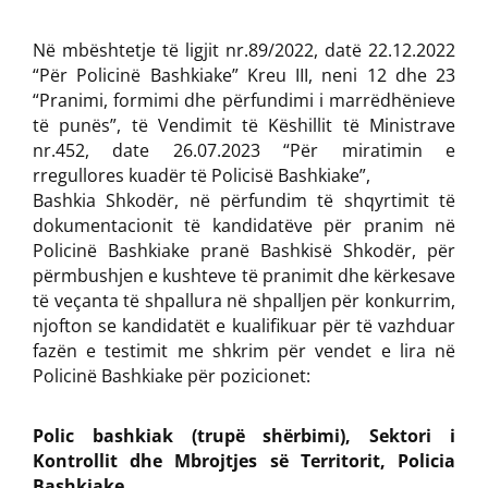
Në mbështetje të ligjit nr.89/2022, datë 22.12.2022
“Për Policinë Bashkiake” Kreu III, neni 12 dhe 23
“Pranimi, formimi dhe përfundimi i marrëdhënieve
të punës”, të Vendimit të Këshillit të Ministrave
nr.452, date 26.07.2023 “Për miratimin e
rregullores kuadër të Policisë Bashkiake”,
Bashkia Shkodër, në përfundim të shqyrtimit të
dokumentacionit të kandidatëve për pranim në
Policinë Bashkiake pranë Bashkisë Shkodër, për
përmbushjen e kushteve të pranimit dhe kërkesave
të veçanta të shpallura në shpalljen për konkurrim,
njofton se kandidatët e kualifikuar për të vazhduar
fazën e testimit me shkrim për vendet e lira në
Policinë Bashkiake për pozicionet:
Polic bashkiak (trupë shërbimi), Sektori i
Kontrollit dhe Mbrojtjes së Territorit, Policia
Bashkiake