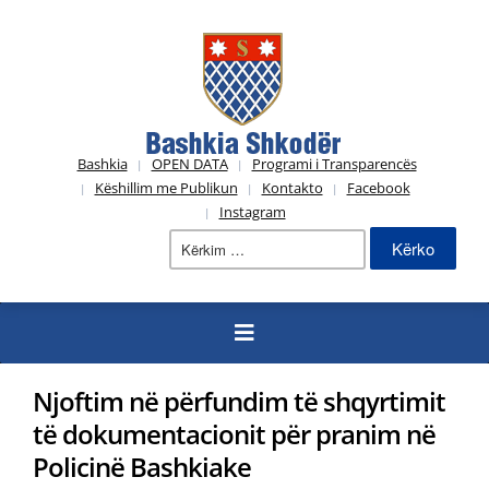
Bashkia
OPEN DATA
Programi i Transparencës
Këshillim me Publikun
Kontakto
Facebook
Instagram
Kërko
për:
Njoftim në përfundim të shqyrtimit
të dokumentacionit për pranim në
Policinë Bashkiake