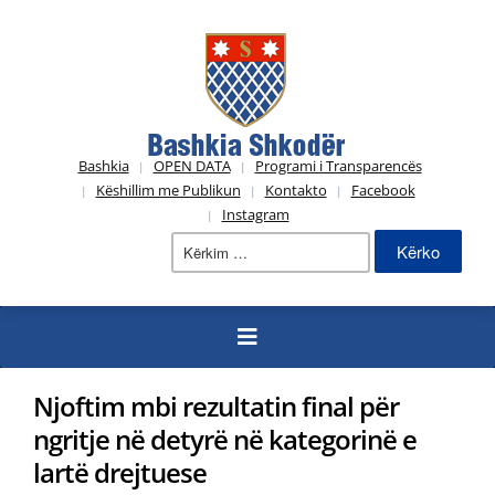
Bashkia
OPEN DATA
Programi i Transparencës
Këshillim me Publikun
Kontakto
Facebook
Instagram
Kërko
për:
Njoftim mbi rezultatin final për
ngritje në detyrë në kategorinë e
lartë drejtuese