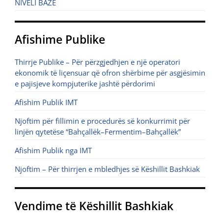
NIVELI BAZË
Afishime Publike
Thirrje Publike – Për përzgjedhjen e një operatori
ekonomik të liçensuar që ofron shërbime për asgjësimin
e pajisjeve kompjuterike jashtë përdorimi
Afishim Publik IMT
Njoftim për fillimin e procedurës së konkurrimit për
linjën qytetëse “Bahçallëk–Fermentim–Bahçallëk”
Afishim Publik nga IMT
Njoftim – Për thirrjen e mbledhjes së Këshillit Bashkiak
Vendime të Këshillit Bashkiak