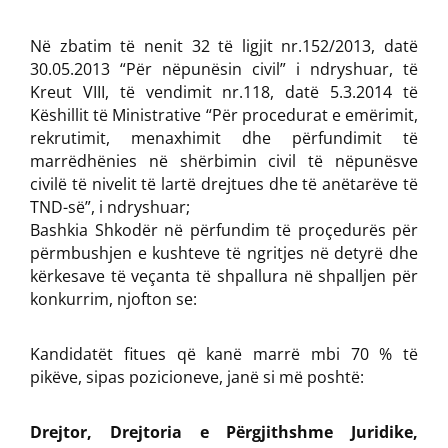
Në zbatim të nenit 32 të ligjit nr.152/2013, datë
30.05.2013 “Për nëpunësin civil” i ndryshuar, të
Kreut VIII, të vendimit nr.118, datë 5.3.2014 të
Këshillit të Ministrative “Për procedurat e emërimit,
rekrutimit, menaxhimit dhe përfundimit të
marrëdhënies në shërbimin civil të nëpunësve
civilë të nivelit të lartë drejtues dhe të anëtarëve të
TND-së”, i ndryshuar;
Bashkia Shkodër në përfundim të proçedurës për
përmbushjen e kushteve të ngritjes në detyrë dhe
kërkesave të veçanta të shpallura në shpalljen për
konkurrim, njofton se:
Kandidatët fitues që kanë marrë mbi 70 % të
pikëve, sipas pozicioneve, janë si më poshtë:
Drejtor, Drejtoria e Përgjithshme Juridike,