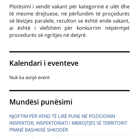
Plotësimi i vendit vakant për kategorinë e ulët dhe
të mesme drejtuese, në përfundim të proçedurës
së lëvizjes paralele, rezulton se është ende vakant,
ai është i vlefshëm për konkurrim nëpërmjet
procedurës së ngritjes në detyrë.
Kalendari i eventeve
Nuk ka asnjë event
Mundësi punësimi
NJOFTIM PËR VEND TË LIRË PUNE NË POZICIONIN
INSPEKTOR, INSPEKTORIATI I MBROJTJES SË TERRITORIT
PRANË BASHKISË SHKODËR