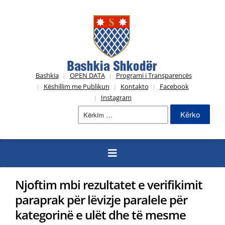
Bashkia
OPEN DATA
Programi i Transparencës
Këshillim me Publikun
Kontakto
Facebook
Instagram
Kërko
për:
Njoftim mbi rezultatet e verifikimit
paraprak për lëvizje paralele për
kategorinë e ulët dhe të mesme