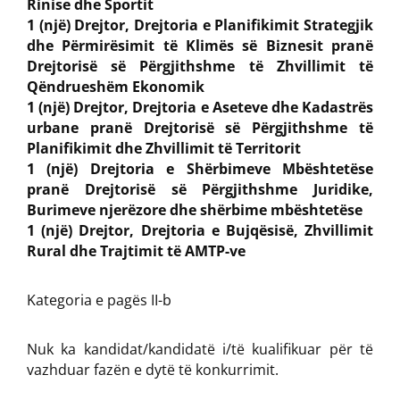
Rinise dhe Sportit
1 (një) Drejtor, Drejtoria e Planifikimit Strategjik
dhe Përmirësimit të Klimës së Biznesit pranë
Drejtorisë së Përgjithshme të Zhvillimit të
Qëndrueshëm Ekonomik
1 (një) Drejtor, Drejtoria e Aseteve dhe Kadastrës
urbane pranë Drejtorisë së Përgjithshme të
Planifikimit dhe Zhvillimit të Territorit
1 (një) Drejtoria e Shërbimeve Mbështetëse
pranë Drejtorisë së Përgjithshme Juridike,
Burimeve njerëzore dhe shërbime mbështetëse
1 (një) Drejtor, Drejtoria e Bujqësisë, Zhvillimit
Rural dhe Trajtimit të AMTP-ve
Kategoria e pagës II-b
Nuk ka kandidat/kandidatë i/të kualifikuar për të
vazhduar fazën e dytë të konkurrimit.