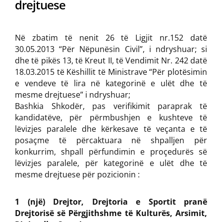
drejtuese
Në zbatim të nenit 26 të Ligjit nr.152 datë
30.05.2013 “Për Nëpunësin Civil”, i ndryshuar; si
dhe të pikës 13, të Kreut II, të Vendimit Nr. 242 datë
18.03.2015 të Këshillit të Ministrave “Për plotësimin
e vendeve të lira në kategorinë e ulët dhe të
mesme drejtuese” i ndryshuar;
Bashkia Shkodër, pas verifikimit paraprak të
kandidatëve, për përmbushjen e kushteve të
lëvizjes paralele dhe kërkesave të veçanta e të
posaçme të përcaktuara në shpalljen për
konkurrim, shpall përfundimin e proçedurës së
lëvizjes paralele, për kategorinë e ulët dhe të
mesme drejtuese për pozicionin :
1 (një) Drejtor, Drejtoria e Sportit pranë
Drejtorisë së Përgjithshme të Kulturës, Arsimit,