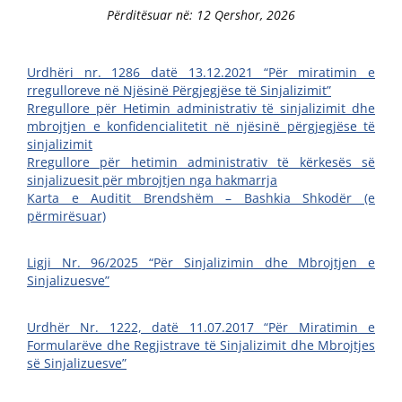
Përditësuar në: 12 Qershor, 2026
Urdhëri nr. 1286 datë 13.12.2021 “Për miratimin e
rregulloreve në Njësinë Përgjegjëse të Sinjalizimit”
Rregullore për Hetimin administrativ të sinjalizimit dhe
mbrojtjen e konfidencialitetit në njësinë përgjegjëse të
sinjalizimit
Rregullore për hetimin administrativ të kërkesës së
sinjalizuesit për mbrojtjen nga hakmarrja
Karta e Auditit Brendshëm – Bashkia Shkodër (e
përmirësuar)
Ligji Nr. 96/2025 “Për Sinjalizimin dhe Mbrojtjen e
Sinjalizuesve”
Urdhër Nr. 1222, datë 11.07.2017 “Për Miratimin e
Formularëve dhe Regjistrave të Sinjalizimit dhe Mbrojtjes
së Sinjalizuesve”