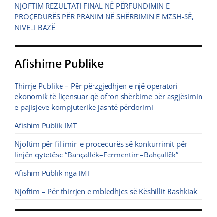
NJOFTIM REZULTATI FINAL NË PËRFUNDIMIN E
PROÇEDURËS PËR PRANIM NË SHËRBIMIN E MZSH-SË,
NIVELI BAZË
Afishime Publike
Thirrje Publike – Për përzgjedhjen e një operatori
ekonomik të liçensuar që ofron shërbime për asgjësimin
e pajisjeve kompjuterike jashtë përdorimi
Afishim Publik IMT
Njoftim për fillimin e procedurës së konkurrimit për
linjën qytetëse “Bahçallëk–Fermentim–Bahçallëk”
Afishim Publik nga IMT
Njoftim – Për thirrjen e mbledhjes së Këshillit Bashkiak