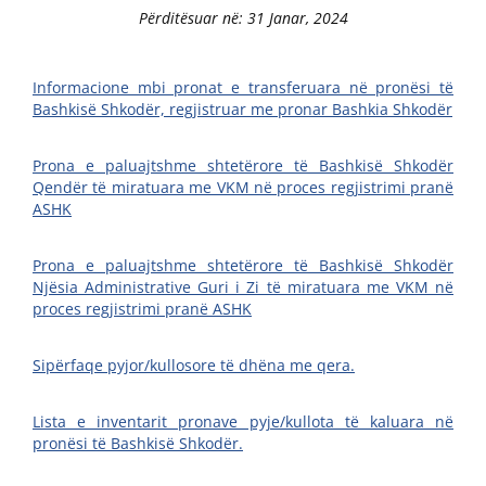
Përditësuar në: 31 Janar, 2024
Informacione mbi pronat e transferuara në pronësi të
Bashkisë Shkodër, regjistruar me pronar Bashkia Shkodër
Prona e paluajtshme shtetërore të Bashkisë Shkodër
Qendër të miratuara me VKM në proces regjistrimi pranë
ASHK
Prona e paluajtshme shtetërore të Bashkisë Shkodër
Njësia Administrative Guri i Zi të miratuara me VKM në
proces regjistrimi pranë ASHK
Sipërfaqe pyjor/kullosore të dhëna me qera.
Lista e inventarit pronave pyje/kullota të kaluara në
pronësi të Bashkisë Shkodër.