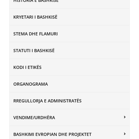
HISTORIA E BASHKISË
KRYETARI I BASHKISË
STEMA DHE FLAMURI
STATUTI I BASHKISË
KODI I ETIKËS
ORGANOGRAMA
RREGULLORJA E ADMINISTRATËS
VENDIME/URDHËRA
BASHKIMI EVROPIAN DHE PROJEKTET