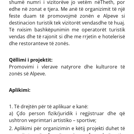
shumë numri i vizitorëve jo vetëm nëTheth, por
edhe në zonat e tjera. Me anë të organizimit të një
feste duam të promovojmë zonën e Alpeve si
destinacion turistik tek vizitorët vendasdhe të huaj.
Të nxisim bashkëpunimin me operatorët turistik
vendas dhe të rajonit si dhe me rrjetin e hotelerisë
dhe restoranteve të zonës.
Qëllimi i projektit:
Promovimi i vlerave natyrore dhe kulturore të
zonës së Alpeve.
Aplikimi:
Të drejtën për të aplikuar e kanë:
a) Çdo person fizik/juridik i regjistruar dhe që
ushtron veprimtari artistiko – sportive;
Aplikimi për organizimin e këtij projekti duhet të