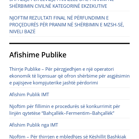
SHËRBIMIN CIVILNË KATEGORINË EKZEKUTIVE
NJOFTIM REZULTATI FINAL NË PËRFUNDIMIN E
PROÇEDURËS PËR PRANIM NË SHËRBIMIN E MZSH-SË,
NIVELI BAZË
Afishime Publike
Thirrje Publike – Për përzgjedhjen e një operatori
ekonomik të liçensuar që ofron shërbime për asgjësimin
e pajisjeve kompjuterike jashtë përdorimi
Afishim Publik IMT
Njoftim për fillimin e procedurës së konkurrimit për
linjën qytetëse “Bahçallëk–Fermentim–Bahçallëk”
Afishim Publik nga IMT
Njoftim – Për thirrjen e mbledhjes së Këshillit Bashkiak