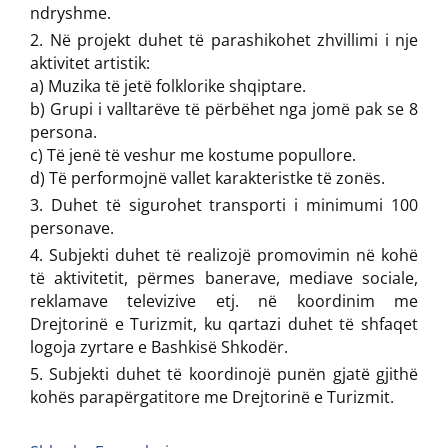
ndryshme.
Në projekt duhet të parashikohet zhvillimi i nje
aktivitet artistik:
a) Muzika të jetë folklorike shqiptare.
b) Grupi i valltarëve të përbëhet nga jomë pak se 8
persona.
c) Të jenë të veshur me kostume popullore.
d) Të performojnë vallet karakteristke të zonës.
Duhet të sigurohet transporti i minimumi 100
personave.
Subjekti duhet të realizojë promovimin në kohë
të aktivitetit, përmes banerave, mediave sociale,
reklamave televizive etj. në koordinim me
Drejtorinë e Turizmit, ku qartazi duhet të shfaqet
logoja zyrtare e Bashkisë Shkodër.
Subjekti duhet të koordinojë punën gjatë gjithë
kohës parapërgatitore me Drejtorinë e Turizmit.