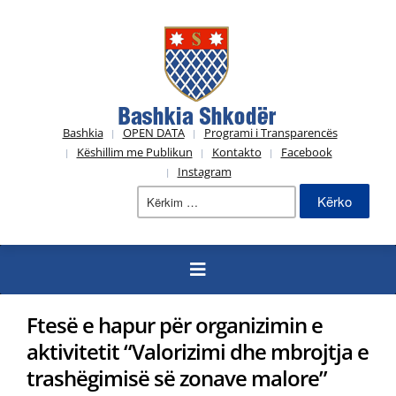
Bashkia
OPEN DATA
Programi i Transparencës
Këshillim me Publikun
Kontakto
Facebook
Instagram
Kërko
për:
Ftesë e hapur për organizimin e
aktivitetit “Valorizimi dhe mbrojtja e
trashëgimisë së zonave malore”