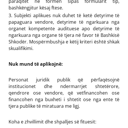
paraqitet në formën sipas formularit tip,
bashkëngjitur kësaj ftese.
Subjekti aplikues nuk duhet të ketë detyrime të
papaguara vendore, detyrime të ngarkuara nga
organet kompetente audituese apo detyrime të
ngarkuara nga organe të tjera në favor të Bashkisë
Shkodër. Mospërmbushja e këtij kriteri është shkak
skualifikimi.
Nuk mund të aplikojnë:
Personat juridik publik që përfaqësojnë
institucionet dhe ndermarrjet shtetërore,
qendrore ose vendore, që vetfinancohen ose
financohen nga buxheti i shtetit ose nga ente të
tjera publike të miratuara me ligj.
Koha e zhvillimit dhe shpalljes së fituesit: