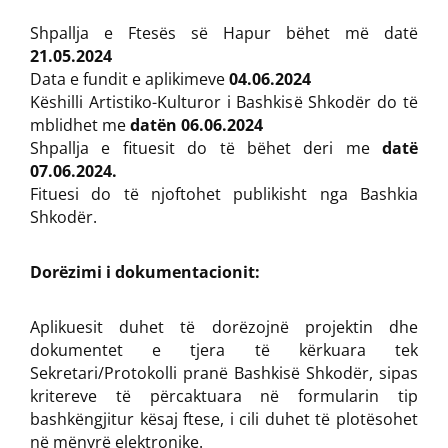
Shpallja e Ftesës së Hapur bëhet më datë
21.05.2024
Data e fundit e aplikimeve
04.06.2024
Këshilli Artistiko-Kulturor i Bashkisë Shkodër do të
mblidhet me
datën 06.06.2024
Shpallja e fituesit do të bëhet deri me
datë
07.06.2024.
Fituesi do të njoftohet publikisht nga Bashkia
Shkodër.
Dorëzimi i dokumentacionit:
Aplikuesit duhet të dorëzojnë projektin dhe
dokumentet e tjera të kërkuara tek
Sekretari/Protokolli pranë Bashkisë Shkodër, sipas
kritereve të përcaktuara në formularin tip
bashkëngjitur kësaj ftese, i cili duhet të plotësohet
në mënyrë elektronike.