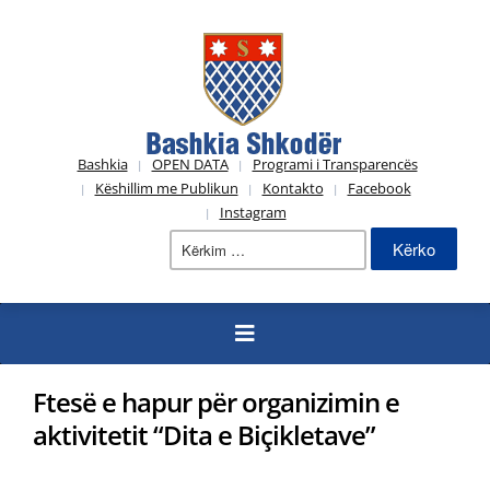
Bashkia
OPEN DATA
Programi i Transparencës
Këshillim me Publikun
Kontakto
Facebook
Instagram
Kërko
për:
Ftesë e hapur për organizimin e
aktivitetit “Dita e Biçikletave”