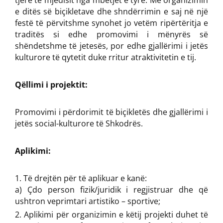
tjerë të mjedisit nga mbetjet e tyre. Me organizimin
e ditës së biçikletave dhe shndërrimin e saj në një
festë të përvitshme synohet jo vetëm ripërtëritja e
traditës si edhe promovimi i mënyrës së
shëndetshme të jetesës, por edhe gjallërimi i jetës
kulturore të qytetit duke rritur atraktivitetin e tij.
Qëllimi i projektit:
Promovimi i përdorimit të biçikletës dhe gjallërimi i
jetës social-kulturore të Shkodrës.
Aplikimi:
Të drejtën për të aplikuar e kanë:
a) Çdo person fizik/juridik i regjistruar dhe që
ushtron veprimtari artistiko – sportive;
Aplikimi për organizimin e këtij projekti duhet të