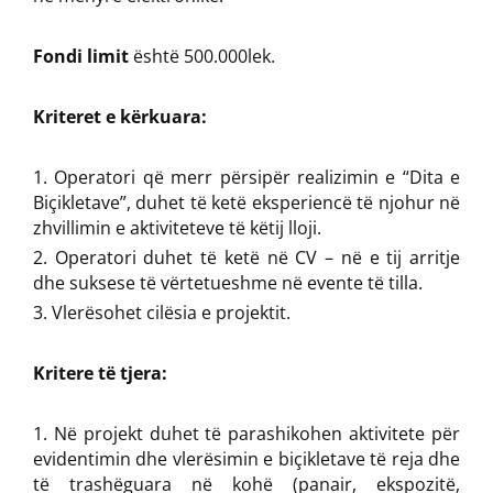
Fondi limit
është 500.000lek.
Kriteret e kërkuara:
Operatori që merr përsipër realizimin e “Dita e
Biçikletave”, duhet të ketë eksperiencë të njohur në
zhvillimin e aktiviteteve të këtij lloji.
Operatori duhet të ketë në CV – në e tij arritje
dhe suksese të vërtetueshme në evente të tilla.
Vlerësohet cilësia e projektit.
Kritere të tjera:
Në projekt duhet të parashikohen aktivitete për
evidentimin dhe vlerësimin e biçikletave të reja dhe
të trashëguara në kohë (panair, ekspozitë,