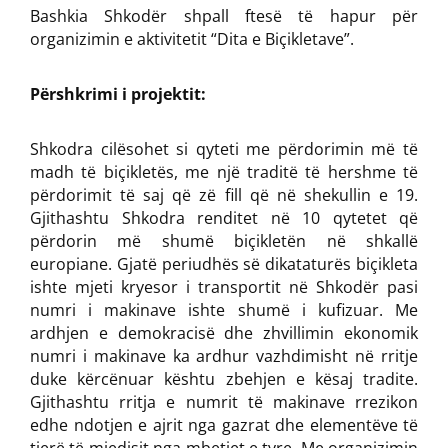
Bashkia Shkodër shpall ftesë të hapur për
organizimin e aktivitetit “Dita e Biçikletave”.
Përshkrimi i projektit:
Shkodra cilësohet si qyteti me përdorimin më të
madh të biçikletës, me një traditë të hershme të
përdorimit të saj që zë fill që në shekullin e 19.
Gjithashtu Shkodra renditet në 10 qytetet që
përdorin më shumë biçikletën në shkallë
europiane. Gjatë periudhës së dikataturës biçikleta
ishte mjeti kryesor i transportit në Shkodër pasi
numri i makinave ishte shumë i kufizuar. Me
ardhjen e demokracisë dhe zhvillimin ekonomik
numri i makinave ka ardhur vazhdimisht në rritje
duke kërcënuar kështu zbehjen e kësaj tradite.
Gjithashtu rritja e numrit të makinave rrezikon
edhe ndotjen e ajrit nga gazrat dhe elementëve të