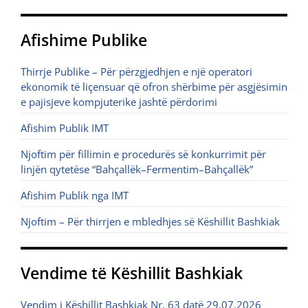
Afishime Publike
Thirrje Publike – Për përzgjedhjen e një operatori
ekonomik të liçensuar që ofron shërbime për asgjësimin
e pajisjeve kompjuterike jashtë përdorimi
Afishim Publik IMT
Njoftim për fillimin e procedurës së konkurrimit për
linjën qytetëse “Bahçallëk–Fermentim–Bahçallëk”
Afishim Publik nga IMT
Njoftim – Për thirrjen e mbledhjes së Këshillit Bashkiak
Vendime të Këshillit Bashkiak
Vendim i Këshillit Bashkiak Nr. 63 datë 29.07.2026