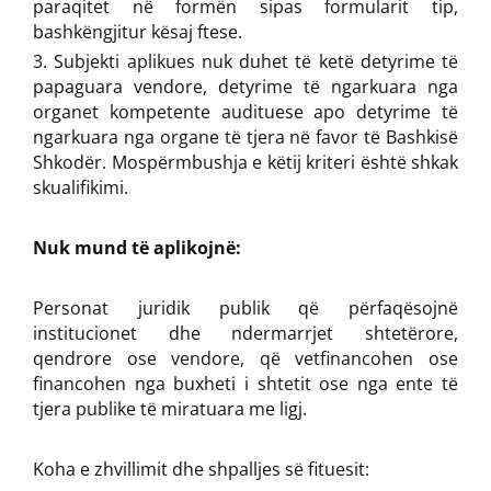
paraqitet në formën sipas formularit tip,
bashkëngjitur kësaj ftese.
Subjekti aplikues nuk duhet të ketë detyrime të
papaguara vendore, detyrime të ngarkuara nga
organet kompetente audituese apo detyrime të
ngarkuara nga organe të tjera në favor të Bashkisë
Shkodër. Mospërmbushja e këtij kriteri është shkak
skualifikimi.
Nuk mund të aplikojnë:
Personat juridik publik që përfaqësojnë
institucionet dhe ndermarrjet shtetërore,
qendrore ose vendore, që vetfinancohen ose
financohen nga buxheti i shtetit ose nga ente të
tjera publike të miratuara me ligj.
Koha e zhvillimit dhe shpalljes së fituesit: