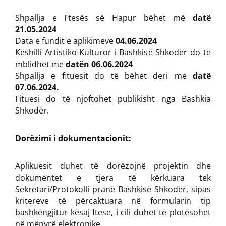
Shpallja e Ftesës së Hapur bëhet më
datë
21.05.2024
Data e fundit e aplikimeve
04.06.2024
Këshilli Artistiko-Kulturor i Bashkisë Shkodër do të
mblidhet me
datën 06.06.2024
Shpallja e fituesit do të bëhet deri me
datë
07.06.2024.
Fituesi do të njoftohet publikisht nga Bashkia
Shkodër.
Dorëzimi i dokumentacionit:
Aplikuesit duhet të dorëzojnë projektin dhe
dokumentet e tjera të kërkuara tek
Sekretari/Protokolli pranë Bashkisë Shkodër, sipas
kritereve të përcaktuara në formularin tip
bashkëngjitur kësaj ftese, i cili duhet të plotësohet
në mënyrë elektronike.