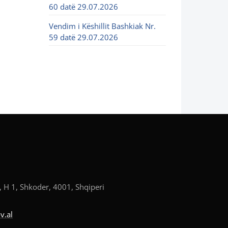
60 datë 29.07.2026
Vendim i Këshillit Bashkiak Nr.
59 datë 29.07.2026
, H 1, Shkoder, 4001, Shqiperi
v.al