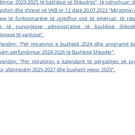
imtar 2023-2025 të bashkisë së Shkodrës”, të ndryshuar: 
yshim dhe shtesë në VKB nr.12 datë.20.07.2023 “Miratimin e
ave të funksionarëve të zgjedhur ose të emëruar, të në
 e të punonjësve administrativë të bashkisë Shko
cioneve të varësisë”.
Vendim: “Për miratimin e buxhetit 2024 dhe programit b
sëm përfundimtar 2024-2026 të Bashkisë Shkodër”.
Vendim: “Për miratimin e kalendarit të përgatitjes së pr
r afatmesëm 2025-2027 dhe buxhetit vjetor 2025”.