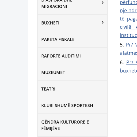
përfund
MIGRACIONI
një ndr
të pag
BUXHETI
civilë
institu
PAKETA FISKALE
Pr/ 
afatme
RAPORTE AUDITIMI
Pr/ 
buxheto
MUZEUMET
TEATRI
KLUBI SHUMË SPORTESH
QËNDRA KULTURORE E
FËMIJËVE