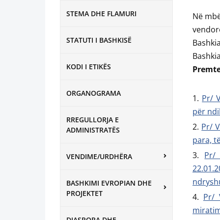
STEMA DHE FLAMURI
Në mbës
vendor
STATUTI I BASHKISË
Bashkia
Bashkia
KODI I ETIKËS
Premte
ORGANOGRAMA
Pr/ 
për nd
RREGULLORJA E
Pr/ V
ADMINISTRATËS
para, t
Pr/
VENDIME/URDHËRA
22.01.
ndrysh
BASHKIMI EVROPIAN DHE
PROJEKTET
Pr/ 
mirati
DIASPORA DHE