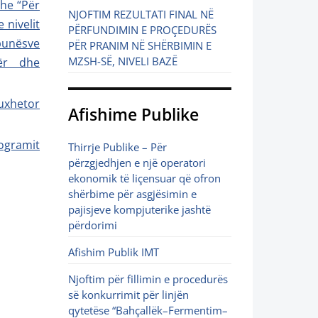
dhe “Për
NJOFTIM REZULTATI FINAL NË
 nivelit
PËRFUNDIMIN E PROÇEDURËS
punësve
PËR PRANIM NË SHËRBIMIN E
MZSH-SË, NIVELI BAZË
dër dhe
uxhetor
Afishime Publike
ogramit
Thirrje Publike – Për
përzgjedhjen e një operatori
ekonomik të liçensuar që ofron
shërbime për asgjësimin e
pajisjeve kompjuterike jashtë
përdorimi
Afishim Publik IMT
Njoftim për fillimin e procedurës
së konkurrimit për linjën
qytetëse “Bahçallëk–Fermentim–