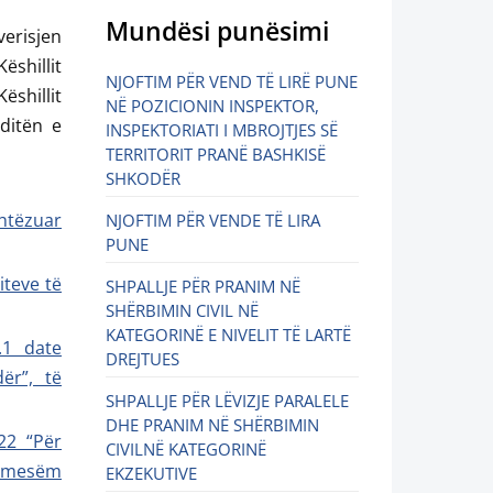
Mundësi punësimi
verisjen
shillit
NJOFTIM PËR VEND TË LIRË PUNE
ëshillit
NË POZICIONIN INSPEKTOR,
ditën e
INSPEKTORIATI I MBROJTJES SË
TERRITORIT PRANË BASHKISË
SHKODËR
htëzuar
NJOFTIM PËR VENDE TË LIRA
PUNE
iteve të
SHPALLJE PËR PRANIM NË
SHËRBIMIN CIVIL NË
KATEGORINË E NIVELIT TË LARTË
.1 date
DREJTUES
ër”, të
SHPALLJE PËR LËVIZJE PARALELE
DHE PRANIM NË SHËRBIMIN
22 “Për
CIVILNË KATEGORINË
atmesëm
EKZEKUTIVE