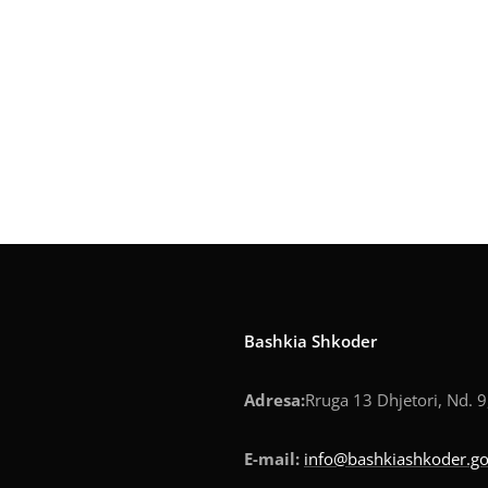
Bashkia Shkoder
Adresa:
Rruga 13 Dhjetori, Nd. 9
E-mail:
info@bashkiashkoder.go