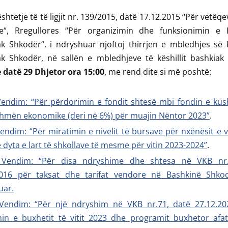
htetje të të ligjit nr. 139/2015, datë 17.12.2015 “Për vetëqe
e“, Rregullores “Për organizimin dhe funksionimin e Kë
k Shkodër“, i ndryshuar njoftoj thirrjen e mbledhjes së K
k Shkodër, në sallën e mbledhjeve të këshillit bashkiak 
 datë 29 Dhjetor ora
15:00
, me rend dite si më poshtë:
Vendim: “Për përdorimin e fondit shtesë mbi fondin e kus
ihmën ekonomike (deri në 6%) për muajin Nëntor 2023”
.
endim: “Për miratimin e nivelit të bursave për nxënësit e v
ë dyta e lart të shkollave të mesme për vitin 2023-2024”
.
 Vendim: “Për disa ndryshime dhe shtesa në VKB nr
2016 për taksat dhe tarifat vendore në Bashkinë Shkod
uar.
Vendim: “Për një ndryshim në VKB nr.71, datë 27.12.20
min e buxhetit të vitit 2023 dhe programit buxhetor af