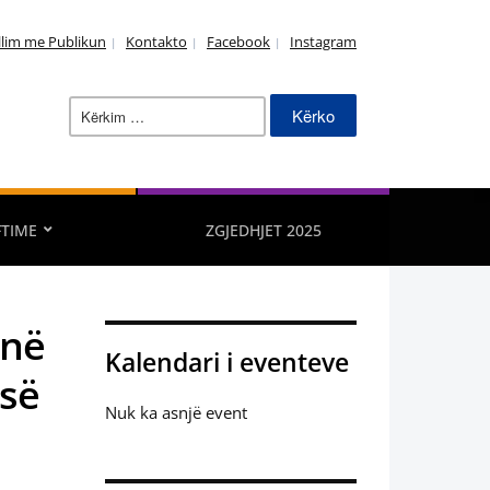
llim me Publikun
Kontakto
Facebook
Instagram
Kërko
për:
FTIME
ZGJEDHJET 2025
 në
Kalendari i eventeve
isë
Nuk ka asnjë event