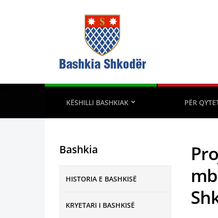
KËSHILLI BASHKIAK
PËR QYTE
Pro
Bashkia
mbl
HISTORIA E BASHKISË
Shk
KRYETARI I BASHKISË