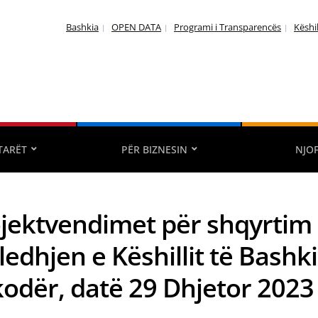
Bashkia
OPEN DATA
Programi i Transparencës
Këshi
TARËT
PËR BIZNESIN
NJO
jektvendimet për shqyrtim
edhjen e Këshillit të Bashk
odër, datë 29 Dhjetor 2023