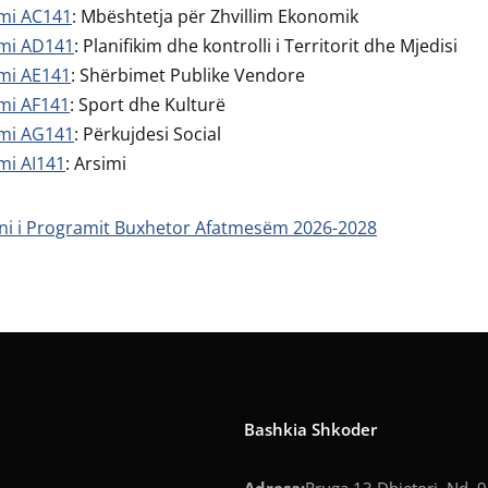
mi AC141
: Mbështetja për Zhvillim Ekonomik
mi AD141
: Planifikim dhe kontrolli i Territorit dhe Mjedisi
mi AE141
: Shërbimet Publike Vendore
mi AF141
: Sport dhe Kulturë
mi AG141
: Përkujdesi Social
mi AI141
: Arsimi
oni i Programit Buxhetor Afatmesëm 2026-2028
Bashkia Shkoder