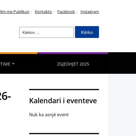
llim me Publikun
Kontakto
Facebook
Instagram
Kërko
për:
FTIME
ZGJEDHJET 2025
6-
Kalendari i eventeve
Nuk ka asnjë event