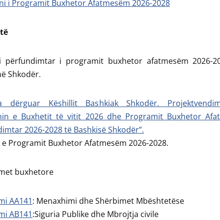
oni i Programit Buxhetor Afatmesëm 2026-2028
të
ti përfundimtar i programit buxhetor afatmesëm 2026-2
në Shkodër.
a dërguar Këshillit Bashkiak Shkodër. Projektvendi
min e Buxhetit të vitit 2026 dhe Programit Buxhetor Af
imtar 2026-2028 të Bashkisë Shkodër”.
t e Programit Buxhetor Afatmesëm 2026-2028.
met buxhetore
mi AA141
: Menaxhimi dhe Shërbimet Mbështetëse
mi AB141
:Siguria Publike dhe Mbrojtja civile