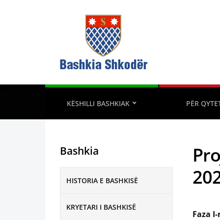
KËSHILLI BASHKIAK
PËR QYTE
Pro
Bashkia
20
HISTORIA E BASHKISË
KRYETARI I BASHKISË
Faza I-