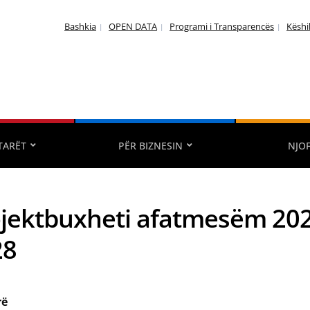
Bashkia
OPEN DATA
Programi i Transparencës
Këshi
TARËT
PËR BIZNESIN
NJO
jektbuxheti afatmesëm 202
28
rë