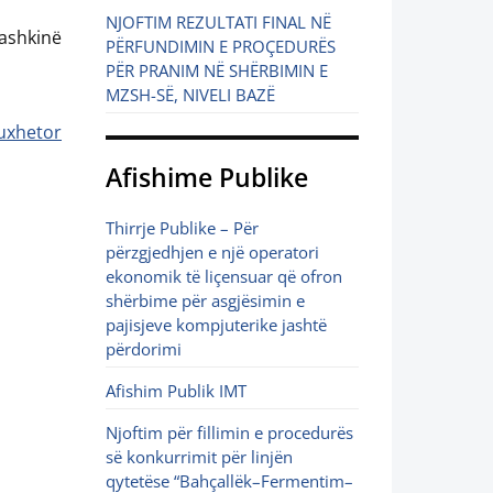
NJOFTIM REZULTATI FINAL NË
ashkinë
PËRFUNDIMIN E PROÇEDURËS
PËR PRANIM NË SHËRBIMIN E
MZSH-SË, NIVELI BAZË
buxhetor
Afishime Publike
Thirrje Publike – Për
përzgjedhjen e një operatori
ekonomik të liçensuar që ofron
shërbime për asgjësimin e
pajisjeve kompjuterike jashtë
përdorimi
Afishim Publik IMT
Njoftim për fillimin e procedurës
së konkurrimit për linjën
qytetëse “Bahçallëk–Fermentim–