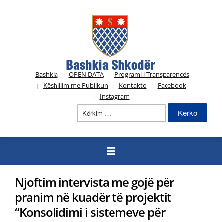
Bashkia
OPEN DATA
Programi i Transparencës
Këshillim me Publikun
Kontakto
Facebook
Instagram
Kërko
për:
Njoftim intervista me gojë për
pranim në kuadër të projektit
“Konsolidimi i sistemeve për