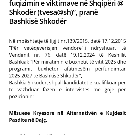
fuqizimin e viktimave në Shqipëri @
Shkodёr (tvesa@sh)”, pranë
Bashkisë Shkodër
Në mbështetje të ligjit nr.139/2015, datë 17.12.2015
“Për vetëqeverisjen vendore”,i ndryshuar, të
Vendimit nr. 76, datë 19.12.2024 të Këshillit
Bashkiak “Për miratimin e buxhetit të vitit 2025 dhe
programit buxhetor afatmesëm përfundimtar
2025-2027 të Bashkisë Shkodër”,
Bashkia Shkodër, shpall kandidatët e kualifikuar për
të vazhduar fazën e intervistës me gojë për
pozicionin:
Mësuese Kryesore në Alternativën e Kujdesit
Pasdite në Dajç.