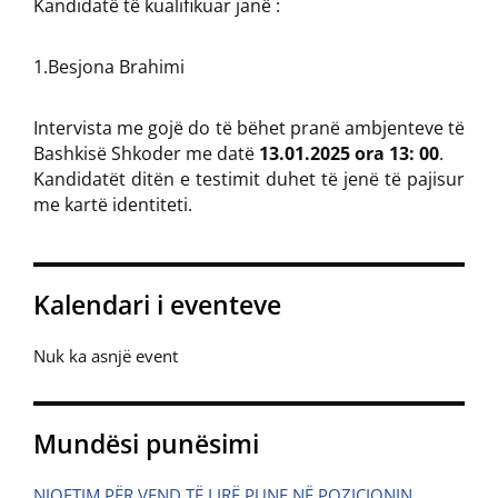
Kandidatë të kualifikuar janë :
1.Besjona Brahimi
Intervista me gojë do të bëhet pranë ambjenteve të
Bashkisë Shkoder me datë
13.01.2025 ora 13: 00
.
Kandidatët ditën e testimit duhet të jenë të pajisur
me kartë identiteti.
Kalendari i eventeve
Nuk ka asnjë event
Mundësi punësimi
NJOFTIM PËR VEND TË LIRË PUNE NË POZICIONIN