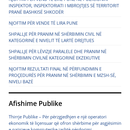
INSPEKTOR, INSPEKTORIATI I MBROJTJES SË TERRITORIT
PRANË BASHKISË SHKODËR
NJOFTIM PËR VENDE TË LIRA PUNE
SHPALLJE PËR PRANIM NË SHËRBIMIN CIVIL NË
KATEGORINË E NIVELIT TË LARTË DREJTUES
SHPALLJE PËR LËVIZJE PARALELE DHE PRANIM NË
SHËRBIMIN CIVILNË KATEGORINË EKZEKUTIVE
NJOFTIM REZULTATI FINAL NË PËRFUNDIMIN E
PROÇEDURËS PËR PRANIM NË SHËRBIMIN E MZSH-SË,
NIVELI BAZË
Afishime Publike
Thirrje Publike – Për përzgjedhjen e një operatori
ekonomik të liçensuar që ofron shërbime për asgjësimin
e pajisjeve kompjuterike jashtë përdorimi