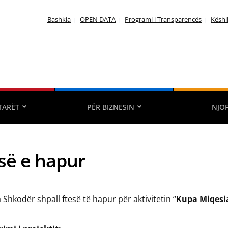
Bashkia
OPEN DATA
Programi i Transparencës
Këshi
TARËT
PËR BIZNESIN
NJO
së e hapur
 Shkodër shpall ftesë të hapur për aktivitetin “
Kupa Miqesi