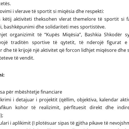
etës.
vimi i vlerave të sportit si miqësia dhe respekti:
këtij aktiviteti theksohen vlerat themelore të sportit si fa
i, bashkëpunimi dhe solidariteti mes sportistëve.
jet organizimit të “Kupës Miqësia”, Bashkia Shkodër s
ojë traditën sportive të qytetit, të nderojë figurat e 
r dhe të krijojë një aktivitet që forcon lidhjet miqësore dhe 
eteve të vendit.
i:
sa për mbështetje financiare
krimi i detajuar i projektit (qëllim, objektiva, kalendar akti
fikun kohor të realizimit, përfituesit direkt dhe indir
);
lari i aplikimit (I plotësuar sipas të gjitha pikave të nevojsh