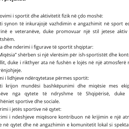
vimi i sportit dhe aktivitetit fizik në çdo moshë:
eti synon të inkurajojë vazhdimin e angazhimit në sport 
rinë e veteranëve, duke promovuar një stil jetese aktiv
tshëm.
ja dhe nderimi i figurave të sportit shqiptar:
iqësia” shërben si një vlerësim për ish-sportistët dhe kont
llit, duke i rikthyer ata në fushën e lojës në një atmosferë 
ënjohjeje.
mi i lidhjeve ndërqytetase përmes sportit:
teti krijon mundësi bashkëpunimi dhe miqësie mes eki
nëve nga qytete të ndryshme të Shqipërisë, duke 
ëniet sportive dhe sociale.
rimi i jetës sportive në qytet:
imi i ndeshjeve miqësore kontribuon në krijimin e një at
e në qytet dhe në angazhimin e komunitetit lokal si spekt