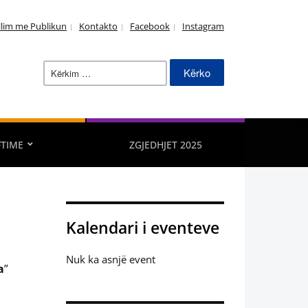
llim me Publikun
Kontakto
Facebook
Instagram
Kërko
për:
FTIME
ZGJEDHJET 2025
Kalendari i eventeve
Nuk ka asnjë event
a
”