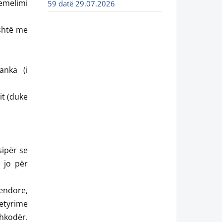
hemelimi
59 datë 29.07.2026
është me
anka (i
it (duke
sipër se
e jo për
endore,
etyrime
hkodër.