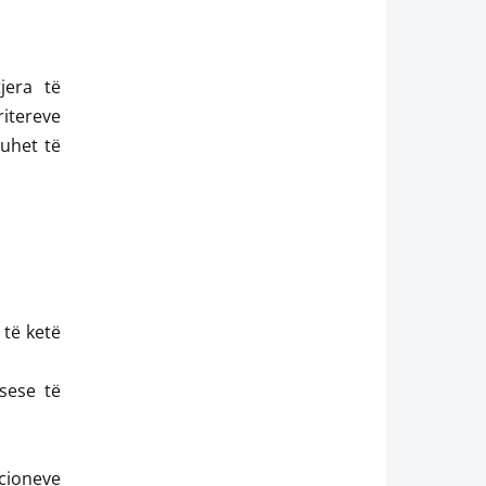
jera të
ritereve
duhet të
 të ketë
sese të
ioneve