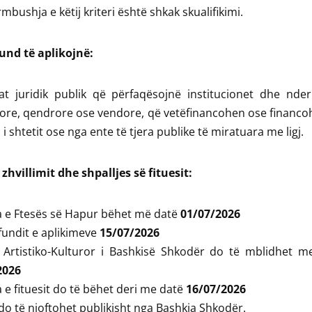
bushja e këtij kriteri është shkak skualifikimi.
nd të aplikojnë:
at juridik publik që përfaqësojnë institucionet dhe nder
ore, qendrore ose vendore, që vetëfinancohen ose financo
 i shtetit ose nga ente të tjera publike të miratuara me ligj.
zhvillimit dhe shpalljes së fituesit:
a e Ftesës së Hapur bëhet më datë
01/07/2026
fundit e aplikimeve
15/07/2026
i Artistiko-Kulturor i Bashkisë Shkodër do të mblidhet m
2026
a e fituesit do të bëhet deri me datë
16/07/2026
 do të njoftohet publikisht nga Bashkia Shkodër.