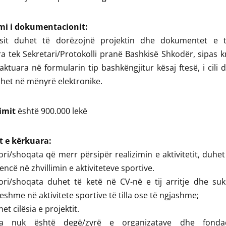
mi i dokumentacionit:
esit duhet të dorëzojnë projektin dhe dokumentet e t
a tek Sekretari/Protokolli pranë Bashkisë Shkodër, sipas k
aktuara në formularin tip bashkëngjitur kësaj ftesë, i cili 
het në mënyrë elektronike.
imit
është 900.000 lekë
t e kërkuara:
ri/shoqata që merr përsipër realizimin e aktivitetit, duhet
encë në zhvillimin e aktiviteteve sportive.
ori/shoqata duhet të ketë në CV-në e tij arritje dhe suk
eshme në aktivitete sportive të tilla ose të ngjashme;
et cilësia e projektit.
ta nuk është degë/zyrë e organizatave dhe fondac