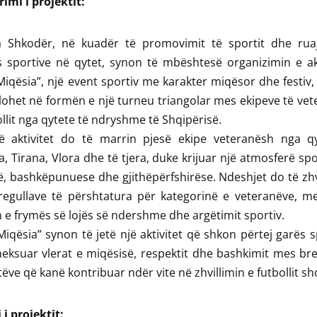
imi i projektit:
a Shkodër, në kuadër të promovimit të sportit dhe ruaj
s sportive në qytet, synon të mbështesë organizimin e akt
iqësia”, një event sportiv me karakter miqësor dhe festiv, i
llohet në formën e një turneu triangolar mes ekipeve të ve
ollit nga qytete të ndryshme të Shqipërisë.
ë aktivitet do të marrin pjesë ekipe veteranësh nga qy
, Tirana, Vlora dhe të tjera, duke krijuar një atmosferë spo
, bashkëpunuese dhe gjithëpërfshirëse. Ndeshjet do të zh
regullave të përshtatura për kategorinë e veteranëve, me
n e frymës së lojës së ndershme dhe argëtimit sportiv.
iqësia” synon të jetë një aktivitet që shkon përtej garës s
eksuar vlerat e miqësisë, respektit dhe bashkimit mes br
tëve që kanë kontribuar ndër vite në zhvillimin e futbollit sh
 i projektit: