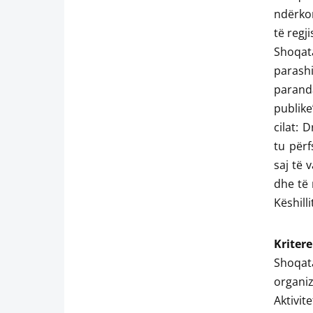
ndërko
të regj
Shoqat
parashi
parand
publike
cilat: 
tu përf
saj të v
dhe të 
Këshilli
Kritere
Shoqat
organizi
Aktivit