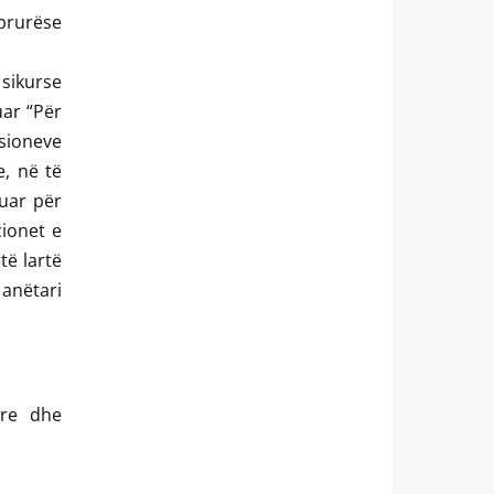
prurëse
sikurse
uar “Për
sioneve
e, në të
kuar për
cionet e
 të lartë
 anëtari
are dhe