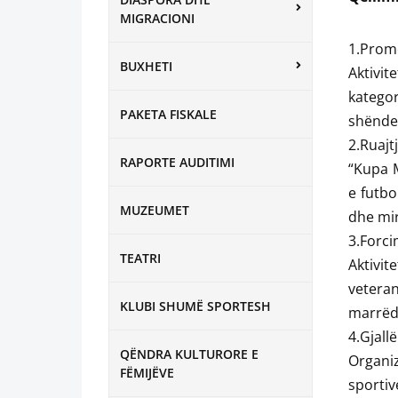
MIGRACIONI
1.Promo
BUXHETI
Aktivit
katego
PAKETA FISKALE
shënde
2.Ruajt
RAPORTE AUDITIMI
“Kupa M
e futbo
MUZEUMET
dhe mir
3.Forci
TEATRI
Aktivi
vetera
KLUBI SHUMË SPORTESH
marrëdh
4.Gjallë
QËNDRA KULTURORE E
Organiz
FËMIJËVE
sportiv