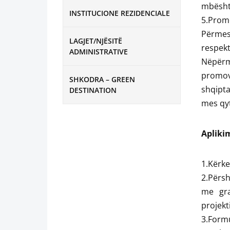
mbësht
INSTITUCIONE REZIDENCIALE
5.Promo
Përmes 
LAGJET/NJËSITË
respekt
ADMINISTRATIVE
Nëpërm
promov
SHKODRA – GREEN
shqipta
DESTINATION
mes qyt
Aplikim
1.Kërke
2.Përsh
me gra
projekti
3.Formu