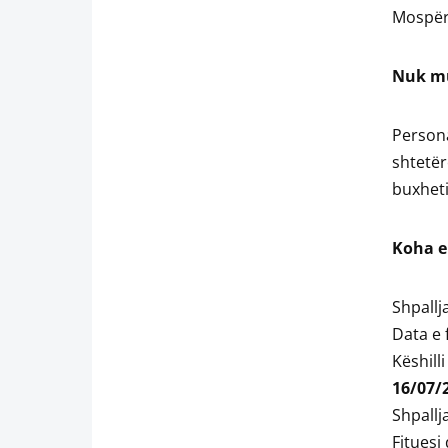
Mospërm
Nuk mu
Person
shtetër
buxheti
Koha e 
Shpallj
Data e 
Këshill
16/07/
Shpallj
Fituesi