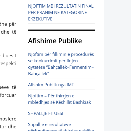
NJOFTIM MBI REZULTATIN FINAL
PËR PRANIM NË KATEGORINË
EKZEKUTIVE
edhe për
 dhe të
Afishime Publike
Njoftim për fillimin e procedurës
ribuesit
së konkurrimit për linjën
respekti
qytetëse “Bahçallëk–Fermentim–
Bahçallëk”
Afishim Publik nga IMT
peve të
forcuar
Njoftim – Për thirrjen e
mbledhjes së Këshillit Bashkiak
SHPALLJE FITUESI
mosfere
Shpallje e rezultateve
ator dhe
përfundimtare të thirrjes publike