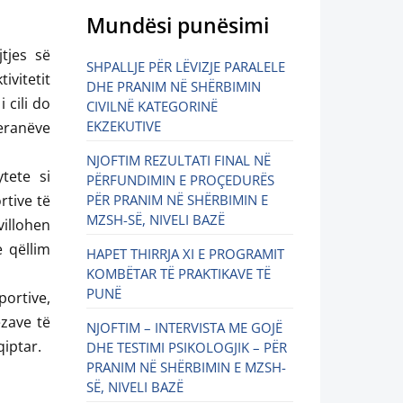
Mundësi punësimi
tjes së
SHPALLJE PËR LËVIZJE PARALELE
ivitetit
DHE PRANIM NË SHËRBIMIN
 cili do
CIVILNË KATEGORINË
EKZEKUTIVE
teranëve
NJOFTIM REZULTATI FINAL NË
tete si
PËRFUNDIMIN E PROÇEDURËS
rtive të
PËR PRANIM NË SHËRBIMIN E
MZSH-SË, NIVELI BAZË
villohen
 qëllim
HAPET THIRRJA XI E PROGRAMIT
KOMBËTAR TË PRAKTIKAVE TË
PUNË
portive,
ezave të
NJOFTIM – INTERVISTA ME GOJË
qiptar.
DHE TESTIMI PSIKOLOGJIK – PËR
PRANIM NË SHËRBIMIN E MZSH-
SË, NIVELI BAZË