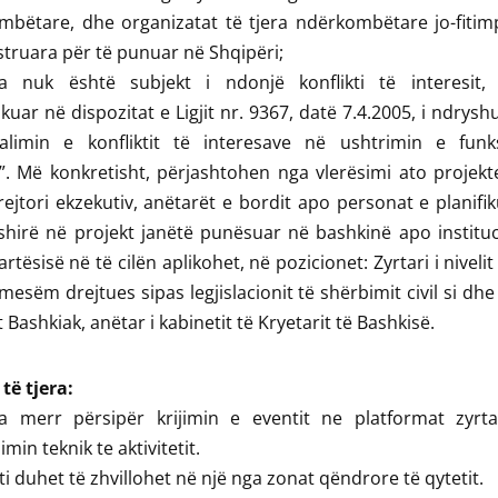
mbëtare, dhe organizatat të tjera ndërkombëtare jo-fitim
istruara për të punuar në Shqipëri;
a nuk është subjekt i ndonjë konflikti të interesit, 
kuar në dispozitat e Ligjit nr. 9367, datë 7.4.2005, i ndrysh
alimin e konfliktit të interesave në ushtrimin e funk
”. Më konkretisht, përjashtohen nga vlerësimi ato projekt
Drejtori ekzekutiv, anëtarët e bordit apo personat e planifi
shirë në projekt janëtë punësuar në bashkinë apo institu
artësisë në të cilën aplikohet, në pozicionet: Zyrtari i nivelit
mesëm drejtues sipas legjislacionit të shërbimit civil si dhe
t Bashkiak, anëtar i kabinetit të Kryetarit të Bashkisë.
 të tjera:
a merr përsipër krijimin e eventit ne platformat zyrt
min teknik te aktivitetit.
eti duhet të zhvillohet në një nga zonat qëndrore të qytetit.