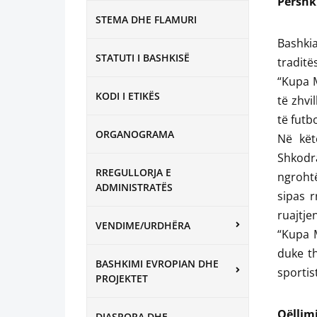
Përshkr
STEMA DHE FLAMURI
Bashki
STATUTI I BASHKISË
traditë
“Kupa M
KODI I ETIKËS
të zhvi
të futb
ORGANOGRAMA
Në kët
Shkodra
RREGULLORJA E
ngrohtë
ADMINISTRATËS
sipas r
ruajtje
VENDIME/URDHËRA
“Kupa M
duke th
BASHKIMI EVROPIAN DHE
sportis
PROJEKTET
Qëllimi
DIASPORA DHE