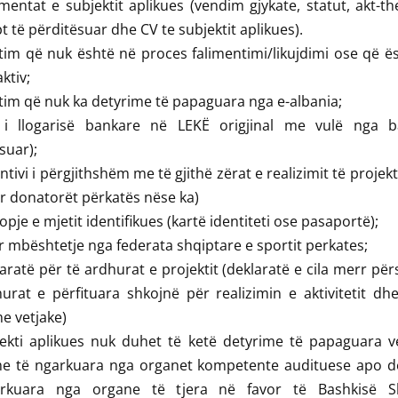
entat e subjektit aplikues (vendim gjykate, statut, akt-t
t të përditësuar dhe CV te subjektit aplikues).
tim që nuk është në proces falimentimi/likujdimi ose që 
ktiv;
tim që nuk ka detyrime të papaguara nga e-albania;
 i llogarisë bankare në LEKË origjinal me vulë nga b
suar);
ntivi i përgjithshëm me të gjithë zërat e realizimit të projekt
 donatorët përkatës nëse ka)
opje e mjetit identifikues (kartë identiteti ose pasaportë);
r mbështetje nga federata shqiptare e sportit perkates;
aratë për të ardhurat e projektit (deklaratë e cila merr për
urat e përfituara shkojnë për realizimin e aktivitetit dh
me vetjake)
jekti aplikues nuk duhet të ketë detyrime të papaguara v
me të ngarkuara nga organet kompetente audituese apo d
rkuara nga organe të tjera në favor të Bashkisë S