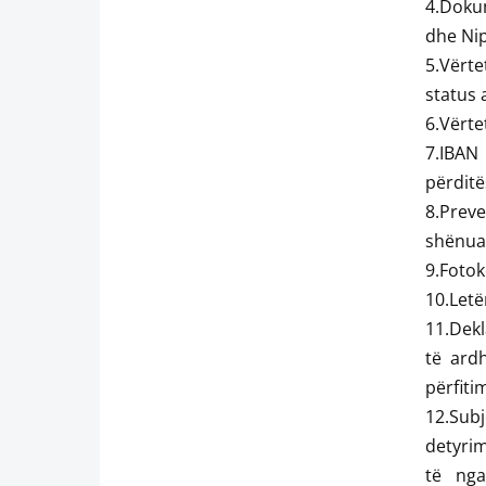
4.Dokum
dhe Nip
5.Vërte
status a
6.Vërte
7.IBAN
përditë
8.Preve
shënuar
9.Fotok
10.Letë
11.Dekl
të ardh
përfiti
12.Sub
detyri
të nga