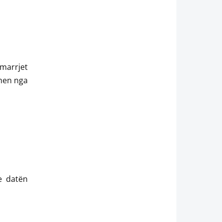
marrjet
hen nga
e datën