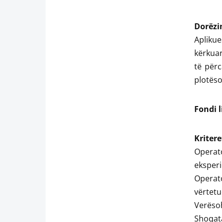
Dorëzi
Apliku
kërkuar
të përc
plotëso
Fondi l
Kritere
Operato
eksperi
Operat
vërtetu
Verësoh
Shoqa