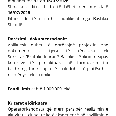
mblidhet me datën
16/07/2026
Shpallja e fituesit do të bëhet deri me datë
16/07/2026
Fituesi do të njoftohet publikisht nga Bashkia
Shkodër
Dorëzimi i dokumentacionit:
Aplikuesit duhet të dorëzojnë projektin dhe
dokumentet e tjera të kërkuara tek
Sekretari/Protokolli pranë Bashkisë Shkodër, sipas
kritereve të përcaktuara në formularin tip
bashkëngjitur kësaj ftesë, i cili duhet të plotësohet
në mënyrë elektronike.
Fondi limit
është 1,000,000 lekë
Kriteret e kërkuara:
Operatori/shoqata që merr përsipër realizimin e
aktivitetit, duhet të ketë eksperiencë në zhvillimin e