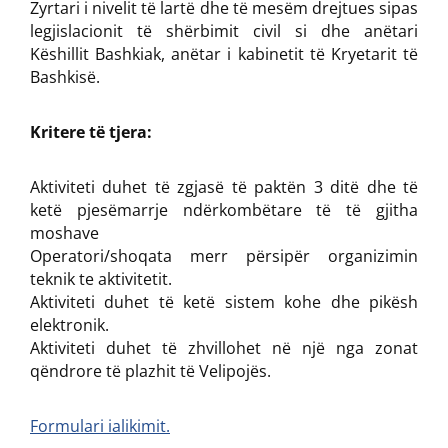
Zyrtari i nivelit të lartë dhe të mesëm drejtues sipas
legjislacionit të shërbimit civil si dhe anëtari
Këshillit Bashkiak, anëtar i kabinetit të Kryetarit të
Bashkisë.
Kritere të tjera:
Aktiviteti duhet të zgjasë të paktën 3 ditë dhe të
ketë pjesëmarrje ndërkombëtare të të gjitha
moshave
Operatori/shoqata merr përsipër organizimin
teknik te aktivitetit.
Aktiviteti duhet të ketë sistem kohe dhe pikësh
elektronik.
Aktiviteti duhet të zhvillohet në një nga zonat
qëndrore të plazhit të Velipojës.
Formulari ialikimit.