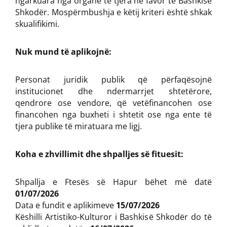
ngarkuara nga organe të tjera në favor të Bashkisë
Shkodër. Mospërmbushja e këtij kriteri është shkak
skualifikimi.
Nuk mund të aplikojnë:
Personat juridik publik që përfaqësojnë
institucionet dhe ndermarrjet shtetërore,
qendrore ose vendore, që vetëfinancohen ose
financohen nga buxheti i shtetit ose nga ente të
tjera publike të miratuara me ligj.
Koha e zhvillimit dhe shpalljes së fituesit:
Shpallja e Ftesës së Hapur bëhet më datë
01/07/2026
Data e fundit e aplikimeve
15/07/2026
Këshilli Artistiko-Kulturor i Bashkisë Shkodër do të