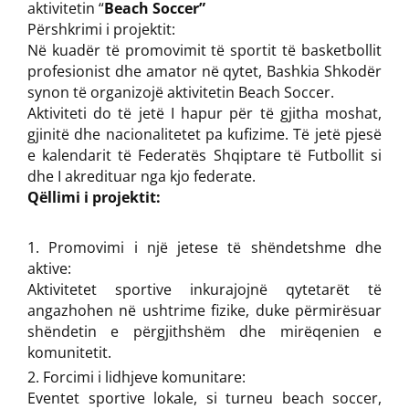
aktivitetin “
Beach Soccer”
Përshkrimi i projektit:
Në kuadër të promovimit të sportit të basketbollit
profesionist dhe amator në qytet, Bashkia Shkodër
synon të organizojë aktivitetin Beach Soccer.
Aktiviteti do të jetë I hapur për të gjitha moshat,
gjinitë dhe nacionalitetet pa kufizime. Të jetë pjesë
e kalendarit të Federatës Shqiptare të Futbollit si
dhe I akredituar nga kjo federate.
Qëllimi i projektit:
Promovimi i një jetese të shëndetshme dhe
aktive:
Aktivitetet sportive inkurajojnë qytetarët të
angazhohen në ushtrime fizike, duke përmirësuar
shëndetin e përgjithshëm dhe mirëqenien e
komunitetit.
Forcimi i lidhjeve komunitare:
Eventet sportive lokale, si turneu beach soccer,