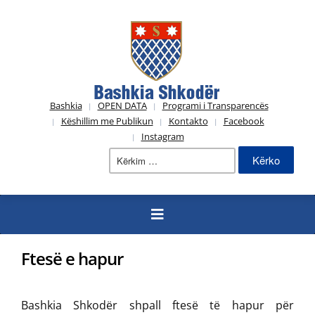
Bashkia
OPEN DATA
Programi i Transparencës
Këshillim me Publikun
Kontakto
Facebook
Instagram
Kërko
për:
Ftesë e hapur
Bashkia Shkodër shpall ftesë të hapur për