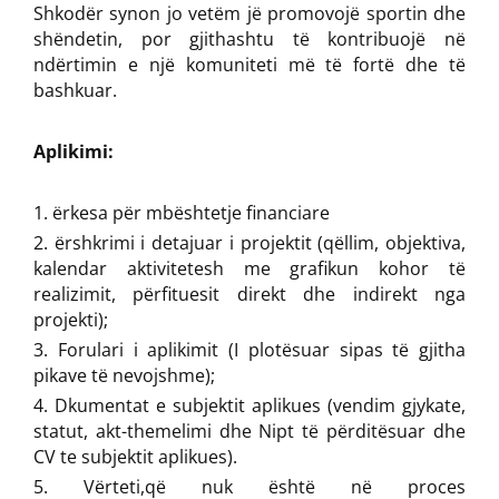
Shkodër synon jo vetëm jë promovojë sportin dhe
shëndetin, por gjithashtu të kontribuojë në
ndërtimin e një komuniteti më të fortë dhe të
bashkuar.
Aplikimi:
ërkesa për mbështetje financiare
ërshkrimi i detajuar i projektit (qëllim, objektiva,
kalendar aktivitetesh me grafikun kohor të
realizimit, përfituesit direkt dhe indirekt nga
projekti);
Forulari i aplikimit (I plotësuar sipas të gjitha
pikave të nevojshme);
Dkumentat e subjektit aplikues (vendim gjykate,
statut, akt-themelimi dhe Nipt të përditësuar dhe
CV te subjektit aplikues).
Vërteti,që nuk është në proces