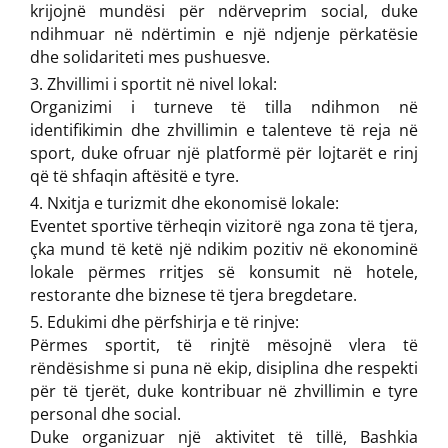
krijojnë mundësi për ndërveprim social, duke
ndihmuar në ndërtimin e një ndjenje përkatësie
dhe solidariteti mes pushuesve.
Zhvillimi i sportit në nivel lokal:
Organizimi i turneve të tilla ndihmon në
identifikimin dhe zhvillimin e talenteve të reja në
sport, duke ofruar një platformë për lojtarët e rinj
që të shfaqin aftësitë e tyre.
Nxitja e turizmit dhe ekonomisë lokale:
Eventet sportive tërheqin vizitorë nga zona të tjera,
çka mund të ketë një ndikim pozitiv në ekonominë
lokale përmes rritjes së konsumit në hotele,
restorante dhe biznese të tjera bregdetare.
Edukimi dhe përfshirja e të rinjve:
Përmes sportit, të rinjtë mësojnë vlera të
rëndësishme si puna në ekip, disiplina dhe respekti
për të tjerët, duke kontribuar në zhvillimin e tyre
personal dhe social.
Duke organizuar një aktivitet të tillë, Bashkia