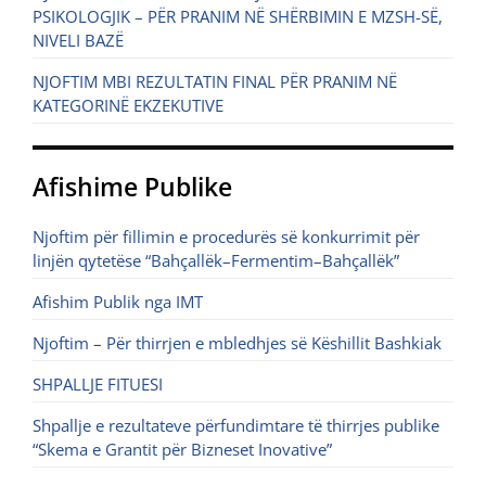
PSIKOLOGJIK – PËR PRANIM NË SHËRBIMIN E MZSH-SË,
NIVELI BAZË
NJOFTIM MBI REZULTATIN FINAL PËR PRANIM NË
KATEGORINË EKZEKUTIVE
Afishime Publike
Njoftim për fillimin e procedurës së konkurrimit për
linjën qytetëse “Bahçallëk–Fermentim–Bahçallëk”
Afishim Publik nga IMT
Njoftim – Për thirrjen e mbledhjes së Këshillit Bashkiak
SHPALLJE FITUESI
Shpallje e rezultateve përfundimtare të thirrjes publike
“Skema e Grantit për Bizneset Inovative”