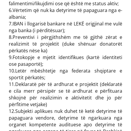
falimentimi/likujdimi ose që është me status aktiv;
6.Vërtetim që nuk ka detyrime të papaguara nga e-
albania;
7.IBAN i llogarisë bankare në LEKË origjinal me vulë
nga banka (i përditësuar);
8.Preventivi i përgjithshëm me të gjithë zërat e
realizimit të projektit (duke shënuar donatorët
përkatës nëse ka)
9.Fotokopje e mjetit identifikues (kartë identiteti
ose pasaportë);
10.Letër mbështetje nga federata shqiptare e
sportit përkatës;
11.Deklaratë për të ardhurat e projektit (deklaratë
e cila merr përsipër se të ardhurat e përfituara
shkojnë për realizimin e aktivitetit dhe jo për
përfitime vetjake)
12.Subjekti aplikues nuk duhet të ketë detyrime të
papaguara vendore, detyrime të ngarkuara nga
organet kompetente audituese apo detyrime të