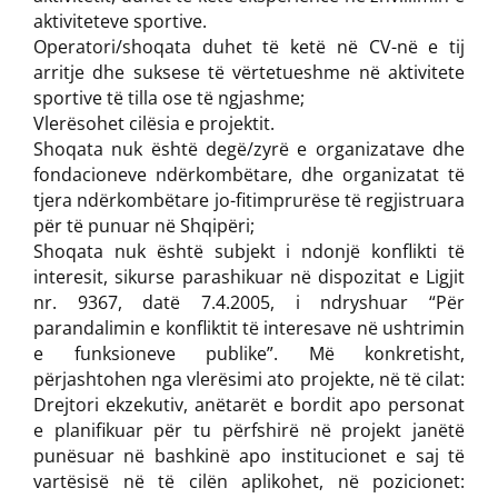
aktiviteteve sportive.
Operatori/shoqata duhet të ketë në CV-në e tij
arritje dhe suksese të vërtetueshme në aktivitete
sportive të tilla ose të ngjashme;
Vlerësohet cilësia e projektit.
Shoqata nuk është degë/zyrë e organizatave dhe
fondacioneve ndërkombëtare, dhe organizatat të
tjera ndërkombëtare jo-fitimprurëse të regjistruara
për të punuar në Shqipëri;
Shoqata nuk është subjekt i ndonjë konflikti të
interesit, sikurse parashikuar në dispozitat e Ligjit
nr. 9367, datë 7.4.2005, i ndryshuar “Për
parandalimin e konfliktit të interesave në ushtrimin
e funksioneve publike”. Më konkretisht,
përjashtohen nga vlerësimi ato projekte, në të cilat:
Drejtori ekzekutiv, anëtarët e bordit apo personat
e planifikuar për tu përfshirë në projekt janëtë
punësuar në bashkinë apo institucionet e saj të
vartësisë në të cilën aplikohet, në pozicionet: