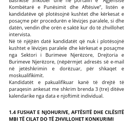
Bashkisë Shkodër dhe në portalin e “Agjensisë
Kombëtarë e Punësimit dhe Aftësive”, listën e
kandidatëve që plotësojnë kushtet dhe kërkesat e
posaçme për procedurën e lëvizjes paralele, si dhe
datën, vendin dhe orën e saktë kur do të zhvillohet
intervista.
Në të njëjtën datë kandidatët që nuk i plotësojnë
kushtet e lëvizjes paralele dhe kërkesat e posaçme
nga Sektori i Burimeve Njerëzore, Drejtoria e
Burimeve Njerëzore, (nëpërmjet adresës së e-mail
në jetëshkrimin e dorëzuar, për shkaqet e
moskualifikimit.
Kandidatët e pakualifikuar kanë të drejtë të
paraqesin ankesat me shkrim brenda 3 (tre) ditëve
kalendarike nga data e njoftimit individual.
1.4 FUSHAT E NJOHURIVE, AFTËSITË DHE CILËSITË
MBI TË CILAT DO TË ZHVILLOHET KONKURIMI