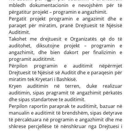
mbledh dokumentacionin e nevojshëm për të
përgatitur projekt – programin e angazhimit.
Pergatit projekt programin e angazimit dhe e
paraqet për miratim, pranë Drejtuesit të Njësisë
Auditimit.
Takohet me drejtuesit e Organizatës që do të
auditohet, diksutojne projekt – programin e
angazhimit, dhe bien dakort per finalizimin e
programit audititmit.
Përpilon programin e auditimit nëpërmjet
Drejtuesit të Njësisë së Auditit dhe e paraqesin për
miratim tek Kryetari i Bashkisë.
Kryen auditimin në terren, duke realizuar
auditimin, sipas pragramit të angazhimit përkatës
dhe sipas standarteve te auditimit.
Perpilon raportin paraprak te auditimit, bazuar në
manualin e auditimit të brendshëm, sipas detyrave
të përcaktuara në programin e angazhimit dhe me
shkrese percjellëse të nënshkruar nga Drejtuesi i