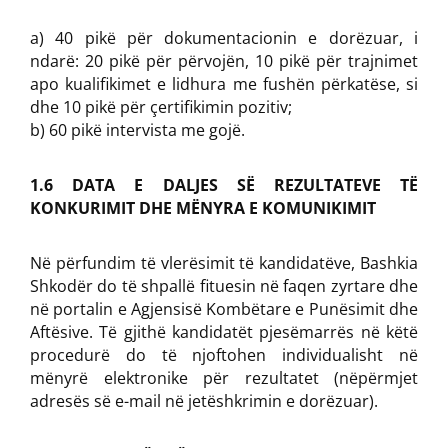
a) 40 pikë për dokumentacionin e dorëzuar, i
ndarë: 20 pikë për përvojën, 10 pikë për trajnimet
apo kualifikimet e lidhura me fushën përkatëse, si
dhe 10 pikë për çertifikimin pozitiv;
b) 60 pikë intervista me gojë.
1.6 DATA E DALJES SË REZULTATEVE TË
KONKURIMIT DHE MËNYRA E KOMUNIKIMIT
Në përfundim të vlerësimit të kandidatëve, Bashkia
Shkodër do të shpallë fituesin në faqen zyrtare dhe
në portalin e Agjensisë Kombëtare e Punësimit dhe
Aftësive. Të gjithë kandidatët pjesëmarrës në këtë
procedurë do të njoftohen individualisht në
mënyrë elektronike për rezultatet (nëpërmjet
adresës së e-mail në jetëshkrimin e dorëzuar).