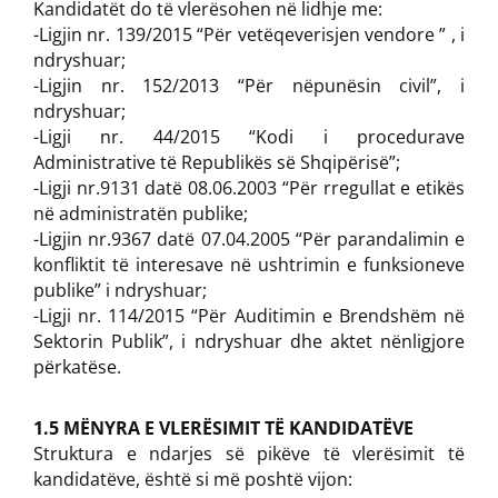
Kandidatët do të vlerësohen në lidhje me:
-Ligjin nr. 139/2015 “Për vetëqeverisjen vendore ” , i
ndryshuar;
-Ligjin nr. 152/2013 “Për nëpunësin civil”, i
ndryshuar;
-Ligji nr. 44/2015 “Kodi i procedurave
Administrative të Republikës së Shqipërisë”;
-Ligji nr.9131 datë 08.06.2003 “Për rregullat e etikës
në administratën publike;
-Ligjin nr.9367 datë 07.04.2005 “Për parandalimin e
konfliktit të interesave në ushtrimin e funksioneve
publike” i ndryshuar;
-Ligji nr. 114/2015 “Për Auditimin e Brendshëm në
Sektorin Publik”, i ndryshuar dhe aktet nënligjore
përkatëse.
1.5 MËNYRA E VLERËSIMIT TË KANDIDATËVE
Struktura e ndarjes së pikëve të vlerësimit të
kandidatëve, është si më poshtë vijon: