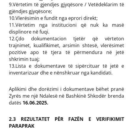
9.Vërtetim të gjendjes gjyqësore / Vetëdeklarim të
gjëndjes gjyqësore;
10.Vlerësimin e fundit nga eprori direkt;
11.Vërtetim nga institucioni që nuk ka masë
displinore në fuqi.
12.Çdo dokumentacion tjetër që vërteton
trajnimet, kualifikimet, arsimin shtesë, vlerësimet
pozitive apo të tjera të përmendura në jetë
shkrimin tuaj;
13.Lista e dokumentave të sipërcituar të jetë e
inventarizuar dhe e nënshkruar nga kandidati.
Aplikimi dhe dorëzimi i dokumentave bëhet pranë
Zyrës me një Ndalesë në Bashkinë Shkodër brenda
datës
16.06.2025.
2.3 REZULTATET PËR FAZËN E VERIFIKIMIT
PARAPRAK