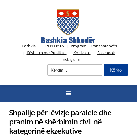
Bashkia
OPEN DATA
Programi i Transparencës
Këshillim me Publikun
Kontakto
Facebook
Instagram
Kërko
për:
Shpallje për lëvizje paralele dhe
pranim në shërbimin civil në
kategorinë ekzekutive