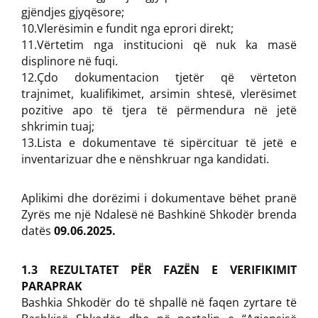
gjëndjes gjyqësore;
10.Vlerësimin e fundit nga eprori direkt;
11.Vërtetim nga institucioni që nuk ka masë
displinore në fuqi.
12.Çdo dokumentacion tjetër që vërteton
trajnimet, kualifikimet, arsimin shtesë, vlerësimet
pozitive apo të tjera të përmendura në jetë
shkrimin tuaj;
13.Lista e dokumentave të sipërcituar të jetë e
inventarizuar dhe e nënshkruar nga kandidati.
Aplikimi dhe dorëzimi i dokumentave bëhet pranë
Zyrës me një Ndalesë në Bashkinë Shkodër brenda
datës
09.06.2025.
1.3 REZULTATET PËR FAZËN E VERIFIKIMIT
PARAPRAK
Bashkia Shkodër do të shpallë në faqen zyrtare të