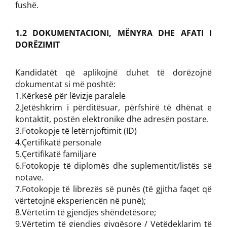
fushë.
1.2 DOKUMENTACIONI, MËNYRA DHE AFATI I
DORËZIMIT
Kandidatët që aplikojnë duhet të dorëzojnë
dokumentat si më poshtë:
1.Kërkesë për lëvizje paralele
2.Jetëshkrim i përditësuar, përfshirë të dhënat e
kontaktit, postën elektronike dhe adresën postare.
3.Fotokopje të letërnjoftimit (ID)
4.Çertifikatë personale
5.Çertifikatë familjare
6.Fotokopje të diplomës dhe suplementit/listës së
notave.
7.Fotokopje të librezës së punës (të gjitha faqet që
vërtetojnë eksperiencën në punë);
8.Vërtetim të gjendjes shëndetësore;
9.Vërtetim të gjendjes gjyqësore / Vetëdeklarim të