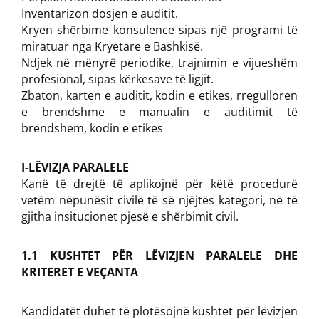
Inventarizon dosjen e auditit.
Kryen shërbime konsulence sipas një programi të
miratuar nga Kryetare e Bashkisë.
Ndjek në mënyrë periodike, trajnimin e vijueshëm
profesional, sipas kërkesave të ligjit.
Zbaton, karten e auditit, kodin e etikes, rregulloren
e brendshme e manualin e auditimit të
brendshem, kodin e etikes
I-LËVIZJA PARALELE
Kanë të drejtë të aplikojnë për këtë procedurë
vetëm nëpunësit civilë të së njëjtës kategori, në të
gjitha insitucionet pjesë e shërbimit civil.
1.1 KUSHTET PËR LËVIZJEN PARALELE DHE
KRITERET E VEÇANTA
Kandidatët duhet të plotësojnë kushtet për lëvizjen