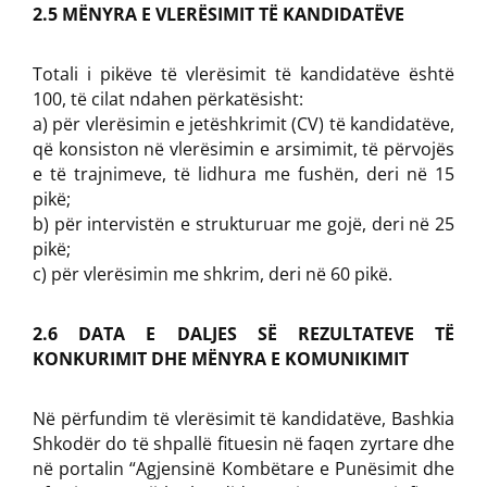
2.5 MËNYRA E VLERËSIMIT TË KANDIDATËVE
Totali i pikëve të vlerësimit të kandidatëve është
100, të cilat ndahen përkatësisht:
a) për vlerësimin e jetëshkrimit (CV) të kandidatëve,
që konsiston në vlerësimin e arsimimit, të përvojës
e të trajnimeve, të lidhura me fushën, deri në 15
pikë;
b) për intervistën e strukturuar me gojë, deri në 25
pikë;
c) për vlerësimin me shkrim, deri në 60 pikë.
2.6 DATA E DALJES SË REZULTATEVE TË
KONKURIMIT DHE MËNYRA E KOMUNIKIMIT
Në përfundim të vlerësimit të kandidatëve, Bashkia
Shkodër do të shpallë fituesin në faqen zyrtare dhe
në portalin “Agjensinë Kombëtare e Punësimit dhe