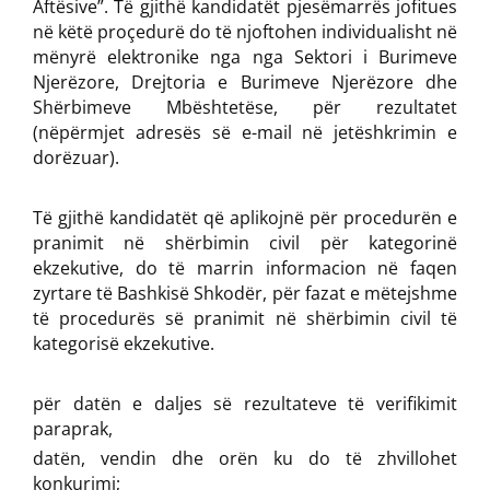
Aftësive”. Të gjithë kandidatët pjesëmarrës jofitues
në këtë proçedurë do të njoftohen individualisht në
mënyrë elektronike nga nga Sektori i Burimeve
Njerëzore, Drejtoria e Burimeve Njerëzore dhe
Shërbimeve Mbështetëse, për rezultatet
(nëpërmjet adresës së e-mail në jetëshkrimin e
dorëzuar).
Të gjithë kandidatët që aplikojnë për procedurën e
pranimit në shërbimin civil për kategorinë
ekzekutive, do të marrin informacion në faqen
zyrtare të Bashkisë Shkodër, për fazat e mëtejshme
të procedurës së pranimit në shërbimin civil të
kategorisë ekzekutive.
për datën e daljes së rezultateve të verifikimit
paraprak,
datën, vendin dhe orën ku do të zhvillohet
konkurimi;