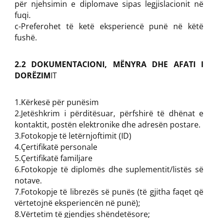
për njehsimin e diplomave sipas legjislacionit në
fuqi.
c-Preferohet të ketë eksperiencë punë në këtë
fushë.
2.2 DOKUMENTACIONI, MËNYRA DHE AFATI I
DORËZIM
IT
1.Kërkesë për punësim
2.Jetëshkrim i përditësuar, përfshirë të dhënat e
kontaktit, postën elektronike dhe adresën postare.
3.Fotokopje të letërnjoftimit (ID)
4.Çertifikatë personale
5.Çertifikatë familjare
6.Fotokopje të diplomës dhe suplementit/listës së
notave.
7.Fotokopje të librezës së punës (të gjitha faqet që
vërtetojnë eksperiencën në punë);
8.Vërtetim të gjendjes shëndetësore;