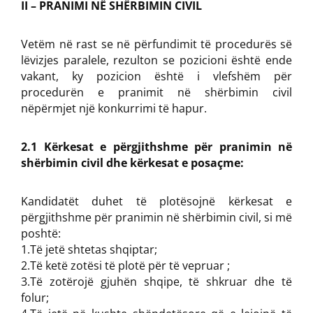
II – PRANIMI NË SHËRBIMIN CIVIL
Vetëm në rast se në përfundimit të procedurës së
lëvizjes paralele, rezulton se pozicioni është ende
vakant, ky pozicion është i vlefshëm për
procedurën e pranimit në shërbimin civil
nëpërmjet një konkurrimi të hapur.
2.1 Kërkesat e përgjithshme për pranimin në
shërbimin civil dhe kërkesat e posaçme:
Kandidatët duhet të plotësojnë kërkesat e
përgjithshme për pranimin në shërbimin civil, si më
poshtë:
1.Të jetë shtetas shqiptar;
2.Të ketë zotësi të plotë për të vepruar ;
3.Të zotërojë gjuhën shqipe, të shkruar dhe të
folur;