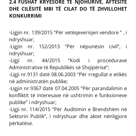
2.4 FUSHAT KRYESORE TË NJOHURIVE, AFTËSITË
DHE CILËSITË MBI TË CILAT DO TË ZHVILLOHET
KONKURRIMI
-Ligjin nr. 139/2015 “Për vetëqeverisjen vendore ” , i
ndryshuar;
-Ligjin nr. 152/2013 “Për nëpunësin civil”, i
ndryshuar;
-Ligji nr. 44/2015 “Kodi i procedurave
Administrative të Republikës së Shqipërisë”;
-Ligji nr.9131 datë 08.06.2003 “Për rregullat e etikës
në administratën publike;
-Ligjin nr.9367 datë 07.04.2005 “Për parandalimin e
konfliktit të interesave në ushtrimin e funksioneve
publike” i ndryshuar;
-Ligji nr. 114/2015 “Për Auditimin e Brendshëm në
Sektorin Publik”, i ndryshuar dhe aktet nënligjore
përkatëse.