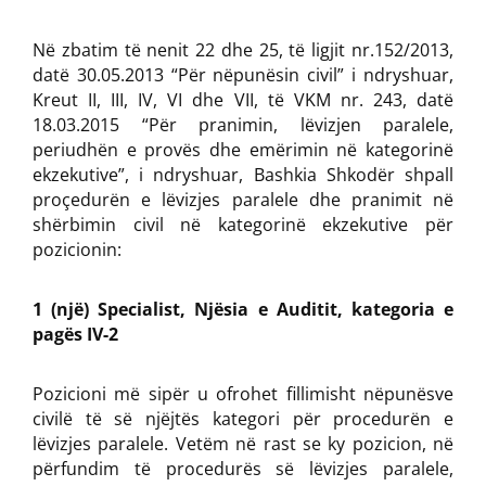
Në zbatim të nenit 22 dhe 25, të ligjit nr.152/2013,
datë 30.05.2013 “Për nëpunësin civil” i ndryshuar,
Kreut II, III, IV, VI dhe VII, të VKM nr. 243, datë
18.03.2015 “Për pranimin, lëvizjen paralele,
periudhën e provës dhe emërimin në kategorinë
ekzekutive”, i ndryshuar, Bashkia Shkodër shpall
proçedurën e lëvizjes paralele dhe pranimit në
shërbimin civil në kategorinë ekzekutive për
pozicionin:
1 (një) Specialist, Njësia e Auditit, kategoria e
pagës IV-2
Pozicioni më sipër u ofrohet fillimisht nëpunësve
civilë të së njëjtës kategori për procedurën e
lëvizjes paralele. Vetëm në rast se ky pozicion, në
përfundim të procedurës së lëvizjes paralele,