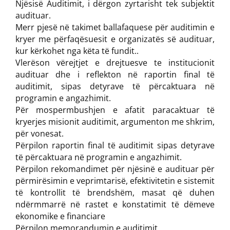
Njësisë Auditimit, i dërgon zyrtarisht tek subjektit
audituar.
Merr pjesë në takimet ballafaquese për auditimin e
kryer me përfaqësuesit e organizatës së audituar,
kur kërkohet nga këta të fundit..
Vlerëson vërejtjet e drejtuesve te institucionit
audituar dhe i reflekton në raportin final të
auditimit, sipas detyrave të përcaktuara në
programin e angazhimit.
Për mospermbushjen e afatit paracaktuar të
kryerjes misionit auditimit, argumenton me shkrim,
për vonesat.
Përpilon raportin final të auditimit sipas detyrave
të përcaktuara në programin e angazhimit.
Përpilon rekomandimet për njësinë e audituar për
përmirësimin e veprimtarisë, efektivitetin e sistemit
të kontrollit të brendshëm, masat që duhen
ndërmmarrë në rastet e konstatimit të dëmeve
ekonomike e financiare
Përpilon memorandumin e auditimit.