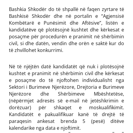
Bashkia Shkodër do të shpallë në faqen zyrtare të
Bashkisë Shkodër dhe në portalin e “Agjensisë
Kombëtarë e Punësimit dhe Aftësive”, listën e
kandidatëve që plotësojnë kushtet dhe kërkesat e
posaçme për procedurën e pranimit në shërbimin
civil, si dhe datën, vendin dhe orën e saktë kur do
të zhvillohet konkurrimi.
Në të njëjtën datë kandidatët që nuk i plotësojnë
kushtet e pranimit në shërbimin civil dhe kërkesat
e posaçme do të njoftohen individualisht nga
Sektori i Burimeve Njerëzore, Drejtoria e Burimeve
Njerëzore dhe Shërbimeve Mbështetëse,
(nëpërmjet adresës së e-mail në jetëshkrimin e
dorëzuar) për shkaqet e moskualifikimit.
Kandidatët e pakualifikuar kanë të drejtë të
paraqesin ankesat brenda 5 (pesë) ditëve
kalendarike nga data e njoftimit.