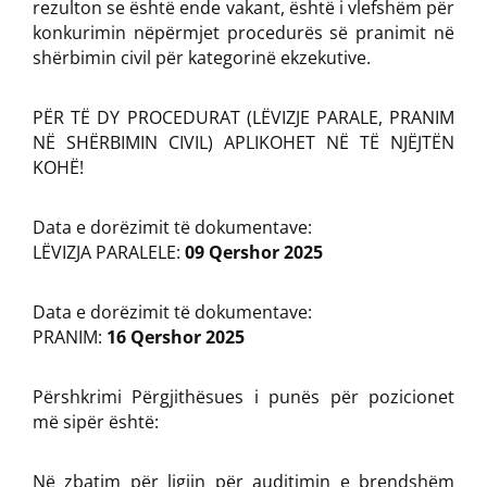
rezulton se është ende vakant, është i vlefshëm për
konkurimin nëpërmjet procedurës së pranimit në
shërbimin civil për kategorinë ekzekutive.
PËR TË DY PROCEDURAT (LËVIZJE PARALE, PRANIM
NË SHËRBIMIN CIVIL) APLIKOHET NË TË NJËJTËN
KOHË!
Data e dorëzimit të dokumentave:
LËVIZJA PARALELE:
09 Qershor 2025
Data e dorëzimit të dokumentave:
PRANIM:
16 Qershor 2025
Përshkrimi Përgjithësues i punës për pozicionet
më sipër është:
Në zbatim për ligjin për auditimin e brendshëm