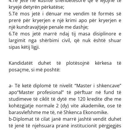
4.Të jetë në kushte shëndetësore që e lejojnë të
kryejë detyrën përkatëse;
5.Të mos jetë i dënuar me vendim të formës së
prerë për kryerjen e një krimi apo për kryerjen e
një kundravajtjeje penale me dashje;
6.Të mos jetë marrë ndaj tij masa disiplinore e
largimit nga shërbimi civil, që nuk është shuar
sipas këtij ligji.
Kandidatët duhet të plotësojnë kërkesa të
posaçme, si më poshtë:
a- Të ketë diplomë të nivelit “Master i shkencave”
apo“Master profesional” të përftuar në fund të
studimeve të ciklit të dytë me 120 kredite dhe me
kohëzgjatje normale 2 (dy) vite akademike, ose të
barasvlefshme me të, në Shkenca Ekonomike.
b-Diplomat të cilat janë marrë jashtë vendit duhet
të jenë të njehsuara pranë institucionit përgjegjës