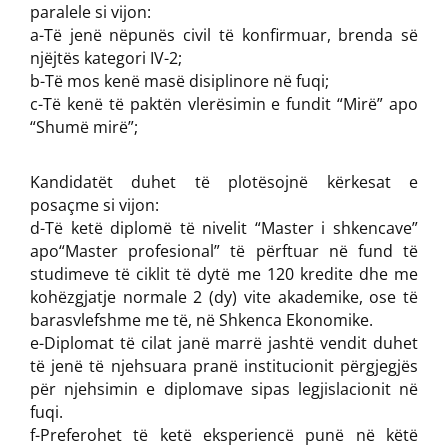
paralele si vijon:
a-Të jenë nëpunës civil të konfirmuar, brenda së
njëjtës kategori IV-2;
b-Të mos kenë masë disiplinore në fuqi;
c-Të kenë të paktën vlerësimin e fundit “Mirë” apo
“Shumë mirë”;
Kandidatët duhet të plotësojnë kërkesat e
posaçme si vijon:
d-Të ketë diplomë të nivelit “Master i shkencave”
apo“Master profesional” të përftuar në fund të
studimeve të ciklit të dytë me 120 kredite dhe me
kohëzgjatje normale 2 (dy) vite akademike, ose të
barasvlefshme me të, në Shkenca Ekonomike.
e-Diplomat të cilat janë marrë jashtë vendit duhet
të jenë të njehsuara pranë institucionit përgjegjës
për njehsimin e diplomave sipas legjislacionit në
fuqi.
f-Preferohet të ketë eksperiencë punë në këtë