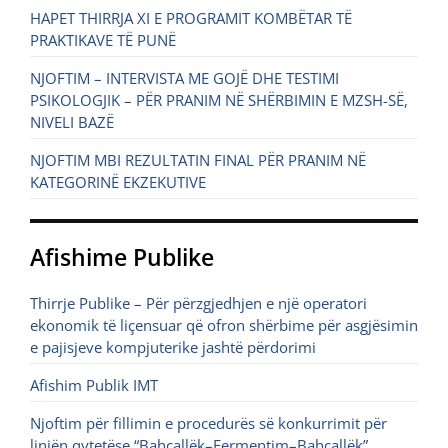
HAPET THIRRJA XI E PROGRAMIT KOMBËTAR TË
PRAKTIKAVE TË PUNË
NJOFTIM – INTERVISTA ME GOJË DHE TESTIMI
PSIKOLOGJIK – PËR PRANIM NË SHËRBIMIN E MZSH-SË,
NIVELI BAZË
NJOFTIM MBI REZULTATIN FINAL PËR PRANIM NË
KATEGORINË EKZEKUTIVE
Afishime Publike
Thirrje Publike – Për përzgjedhjen e një operatori
ekonomik të liçensuar që ofron shërbime për asgjësimin
e pajisjeve kompjuterike jashtë përdorimi
Afishim Publik IMT
Njoftim për fillimin e procedurës së konkurrimit për
linjën qytetëse “Bahçallëk–Fermentim–Bahçallëk”