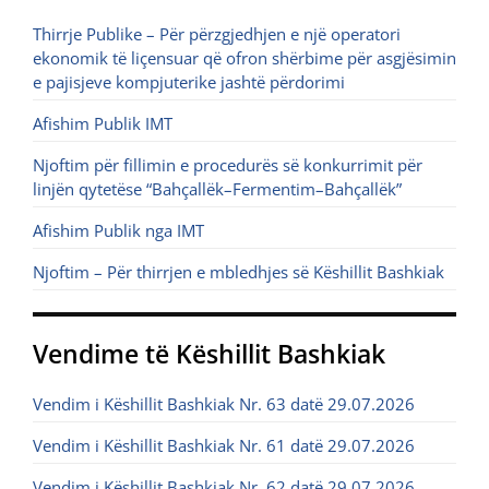
Thirrje Publike – Për përzgjedhjen e një operatori
ekonomik të liçensuar që ofron shërbime për asgjësimin
e pajisjeve kompjuterike jashtë përdorimi
Afishim Publik IMT
Njoftim për fillimin e procedurës së konkurrimit për
linjën qytetëse “Bahçallëk–Fermentim–Bahçallëk”
Afishim Publik nga IMT
Njoftim – Për thirrjen e mbledhjes së Këshillit Bashkiak
Vendime të Këshillit Bashkiak
Vendim i Këshillit Bashkiak Nr. 63 datë 29.07.2026
Vendim i Këshillit Bashkiak Nr. 61 datë 29.07.2026
Vendim i Këshillit Bashkiak Nr. 62 datë 29.07.2026