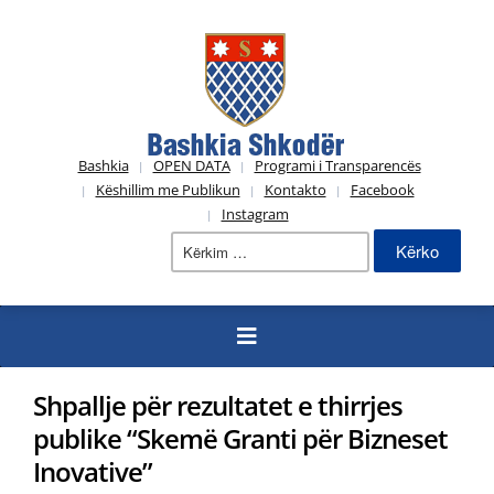
Bashkia
OPEN DATA
Programi i Transparencës
Këshillim me Publikun
Kontakto
Facebook
Instagram
Kërko
për:
Shpallje për rezultatet e thirrjes
publike “Skemë Granti për Bizneset
Inovative”