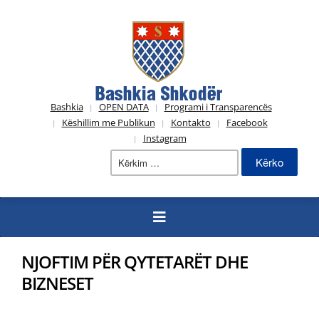
Bashkia
OPEN DATA
Programi i Transparencës
Këshillim me Publikun
Kontakto
Facebook
Instagram
Kërko
për:
NJOFTIM PËR QYTETARËT DHE
BIZNESET