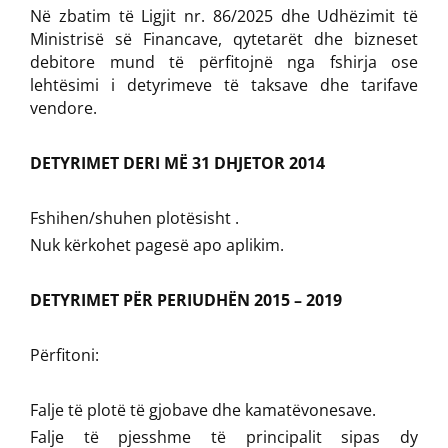
Në zbatim të Ligjit nr. 86/2025 dhe Udhëzimit të
Ministrisë së Financave, qytetarët dhe bizneset
debitore mund të përfitojnë nga fshirja ose
lehtësimi i detyrimeve të taksave dhe tarifave
vendore.
DETYRIMET DERI MË 31 DHJETOR 2014
Fshihen/shuhen plotësisht .
Nuk kërkohet pagesë apo aplikim.
DETYRIMET PËR PERIUDHËN 2015 – 2019
Përfitoni:
Falje të plotë të gjobave dhe kamatëvonesave.
Falje të pjesshme të principalit sipas dy