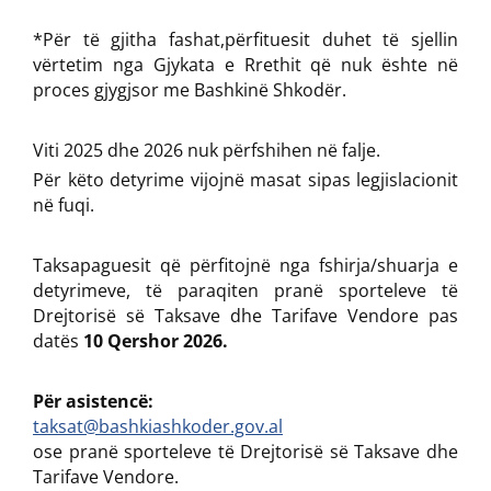
*Për të gjitha fashat,përfituesit duhet të sjellin
vërtetim nga Gjykata e Rrethit që nuk ështe në
proces gjygjsor me Bashkinë Shkodër.
Viti 2025 dhe 2026 nuk përfshihen në falje.
Për këto detyrime vijojnë masat sipas legjislacionit
në fuqi.
Taksapaguesit që përfitojnë nga fshirja/shuarja e
detyrimeve, të paraqiten pranë sporteleve të
Drejtorisë së Taksave dhe Tarifave Vendore pas
datës
10 Qershor 2026.
Për asistencë:
taksat@bashkiashkoder.gov.al
ose pranë sporteleve të Drejtorisë së Taksave dhe
Tarifave Vendore.