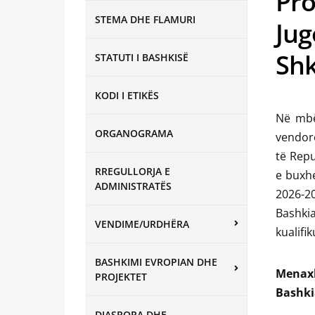
Pro
STEMA DHE FLAMURI
Jug
Sh
STATUTI I BASHKISË
KODI I ETIKËS
Në mbës
ORGANOGRAMA
vendore
të Repu
RREGULLORJA E
e buxhe
ADMINISTRATËS
2026-20
Bashki
VENDIME/URDHËRA
kualifi
BASHKIMI EVROPIAN DHE
Menaxh
PROJEKTET
Bashki
DIASPORA DHE