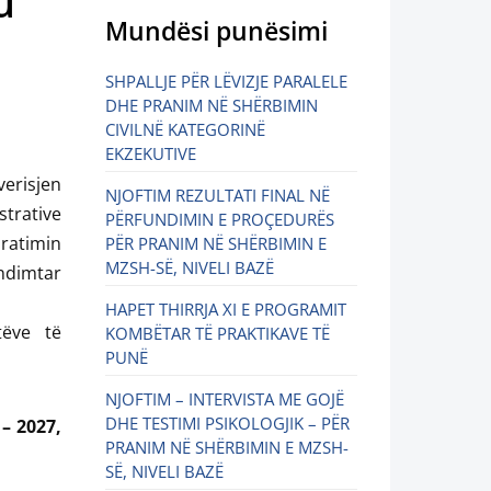
u
Mundësi punësimi
SHPALLJE PËR LËVIZJE PARALELE
DHE PRANIM NË SHËRBIMIN
CIVILNË KATEGORINË
EKZEKUTIVE
verisjen
NJOFTIM REZULTATI FINAL NË
strative
PËRFUNDIMIN E PROÇEDURËS
iratimin
PËR PRANIM NË SHËRBIMIN E
MZSH-SË, NIVELI BAZË
ndimtar
HAPET THIRRJA XI E PROGRAMIT
tëve të
KOMBËTAR TË PRAKTIKAVE TË
PUNË
NJOFTIM – INTERVISTA ME GOJË
DHE TESTIMI PSIKOLOGJIK – PËR
– 2027,
PRANIM NË SHËRBIMIN E MZSH-
SË, NIVELI BAZË