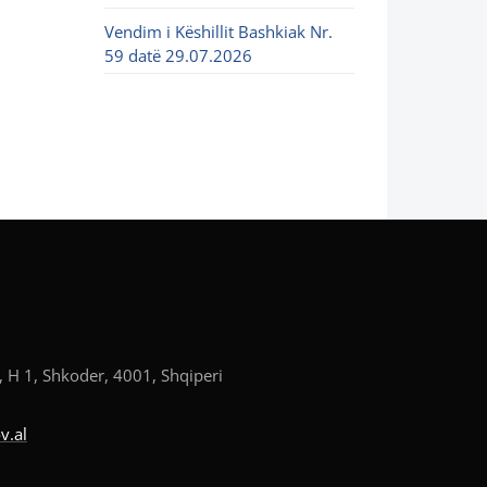
Vendim i Këshillit Bashkiak Nr.
59 datë 29.07.2026
, H 1, Shkoder, 4001, Shqiperi
v.al