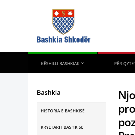
KËSHILLI BASHKIAK
PËR QYTE
Njo
Bashkia
pro
HISTORIA E BASHKISË
poz
KRYETARI I BASHKISË