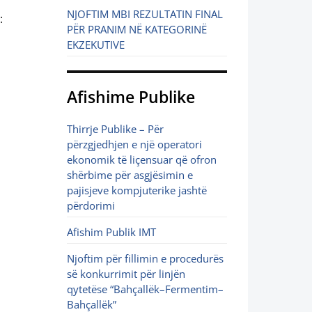
NJOFTIM MBI REZULTATIN FINAL
:
PËR PRANIM NË KATEGORINË
EKZEKUTIVE
Afishime Publike
Thirrje Publike – Për
përzgjedhjen e një operatori
ekonomik të liçensuar që ofron
shërbime për asgjësimin e
pajisjeve kompjuterike jashtë
përdorimi
Afishim Publik IMT
Njoftim për fillimin e procedurës
së konkurrimit për linjën
qytetëse “Bahçallëk–Fermentim–
Bahçallëk”