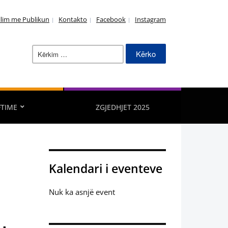
llim me Publikun
Kontakto
Facebook
Instagram
Kërko
për:
FTIME
ZGJEDHJET 2025
Kalendari i eventeve
Nuk ka asnjë event