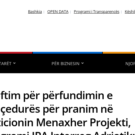
Bashkia
OPEN DATA
Programi i Transparencës
Këshi
TARËT
PËR BIZNESIN
NJO
ftim për përfundimin e
çedurës për pranim në
icionin Menaxher Projekti,