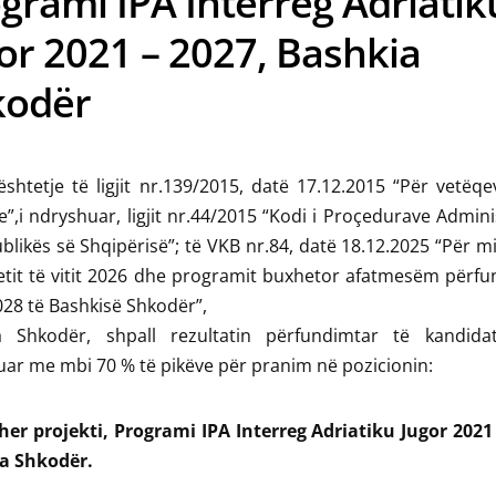
grami IPA Interreg Adriatik
or 2021 – 2027, Bashkia
kodër
htetje të ligjit nr.139/2015, datë 17.12.2015 “Për vetëqe
”,i ndryshuar, ligjit nr.44/2015 “Kodi i Proçedurave Admini
blikës së Shqipërisë”; të VKB nr.84, datë 18.12.2025 “Për m
tit të vitit 2026 dhe programit buxhetor afatmesëm përfu
28 të Bashkisë Shkodër”,
a Shkodër, shpall rezultatin përfundimtar të kandida
kuar me mbi 70 % të pikëve për pranim në pozicionin:
er projekti, Programi IPA Interreg Adriatiku Jugor 2021 
a Shkodër.