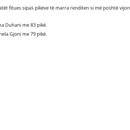
tët fitues sipas pikëve të marra renditen si më poshtë vijon
na Duhani me 83 pikë.
ela Gjoni me 79 pikë.