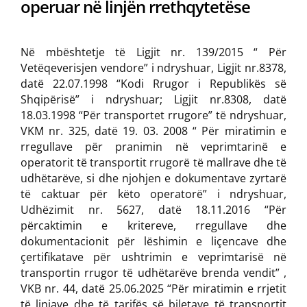
operuar në linjën rrethqytetëse
Në mbështetje të Ligjit nr. 139/2015 “ Për
Vetëqeverisjen vendore” i ndryshuar, Ligjit nr.8378,
datë 22.07.1998 “Kodi Rrugor i Republikës së
Shqipërisë” i ndryshuar; Ligjit nr.8308, datë
18.03.1998 “Për transportet rrugore” të ndryshuar,
VKM nr. 325, datë 19. 03. 2008 “ Për miratimin e
rregullave për pranimin në veprimtarinë e
operatorit të transportit rrugorë të mallrave dhe të
udhëtarëve, si dhe njohjen e dokumentave zyrtarë
të caktuar për këto operatorë” i ndryshuar,
Udhëzimit nr. 5627, datë 18.11.2016 “Për
përcaktimin e kritereve, rregullave dhe
dokumentacionit për lëshimin e liçencave dhe
çertifikatave për ushtrimin e veprimtarisë në
transportin rrugor të udhëtarëve brenda vendit” ,
VKB nr. 44, datë 25.06.2025 “Për miratimin e rrjetit
të linjave dhe të tarifës së biletave të transportit