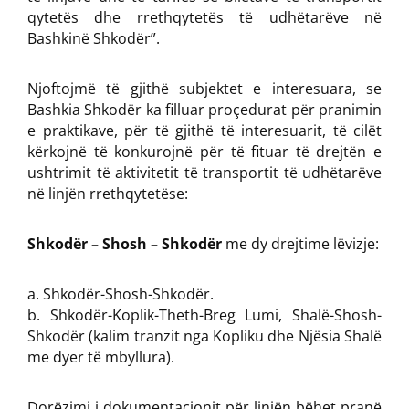
qytetës dhe rrethqytetës të udhëtarëve në
Bashkinë Shkodër”.
Njoftojmë të gjithë subjektet e interesuara, se
Bashkia Shkodër ka filluar proçedurat për pranimin
e praktikave, për të gjithë të interesuarit, të cilët
kërkojnë të konkurojnë për të fituar të drejtën e
ushtrimit të aktivitetit të transportit të udhëtarëve
në linjën rrethqytetëse:
Shkodër – Shosh – Shkodër
me dy drejtime lëvizje:
a. Shkodër-Shosh-Shkodër.
b. Shkodër-Koplik-Theth-Breg Lumi, Shalë-Shosh-
Shkodër (kalim tranzit nga Kopliku dhe Njësia Shalë
me dyer të mbyllura).
Dorëzimi i dokumentacionit për linjën bëhet pranë