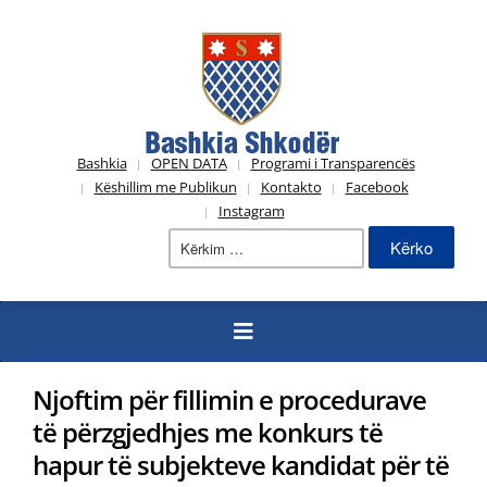
Bashkia
OPEN DATA
Programi i Transparencës
Këshillim me Publikun
Kontakto
Facebook
Instagram
Kërko
për:
Njoftim për fillimin e procedurave
të përzgjedhjes me konkurs të
hapur të subjekteve kandidat për të