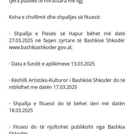
tjera publike të miratuara me ligj.
Koha e zhvillimit dhe shpalljes së fituesit:
· Shpallja e Ftesës së Hapur bëhet më datë
27.03.2025 në faqen zyrtare të Bashkisë Shkodër
www.bashkiashkoder.gov.al;
· Data e fundit e aplikimeve 13.03.2025
· Këshilli Artistiko-Kulturor i Bashkisë Shkodër do të
mblidhet me datën 17.03.2025
· Shpallja e fituesit do të bëhet deri më datën
18.03.2025
· Fituesi do të njoftohet publikisht nga Bashkia
Shkodër.