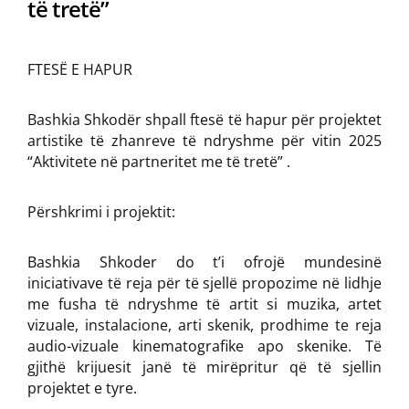
të tretë”
FTESË E HAPUR
Bashkia Shkodër shpall ftesë të hapur për projektet
artistike të zhanreve të ndryshme për vitin 2025
“Aktivitete në partneritet me të tretë” .
Përshkrimi i projektit:
Bashkia Shkoder do t’i ofrojë mundesinë
iniciativave të reja për të sjellë propozime në lidhje
me fusha të ndryshme të artit si muzika, artet
vizuale, instalacione, arti skenik, prodhime te reja
audio-vizuale kinematografike apo skenike. Të
gjithë krijuesit janë të mirëpritur që të sjellin
projektet e tyre.