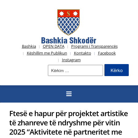
Bashkia
OPEN DATA
Programi i Transparencës
Këshillim me Publikun
Kontakto
Facebook
Instagram
Kërko
për:
Ftesë e hapur për projektet artistike
të zhanreve të ndryshme për vitin
2025 “Aktivitete në partneritet me