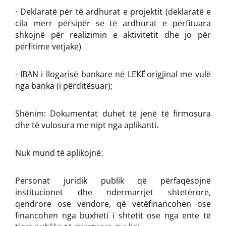
· Deklaratë për të ardhurat e projektit (deklaratë e
cila merr përsipër se të ardhurat e përfituara
shkojnë për realizimin e aktivitetit dhe jo për
përfitime vetjake)
· IBAN i llogarisë bankare në LEKË origjinal me vulë
nga banka (i përditësuar);
Shënim: Dokumentat duhet të jenë të firmosura
dhe të vulosura me nipt nga aplikanti.
Nuk mund të aplikojnë:
Personat juridik publik që përfaqësojnë
institucionet dhe ndermarrjet shtetërore,
qendrore ose vendore, që vetëfinancohen ose
financohen nga buxheti i shtetit ose nga ente të