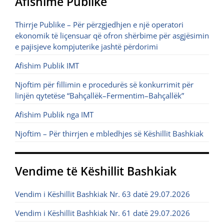
Afishime Publike
Thirrje Publike – Për përzgjedhjen e një operatori
ekonomik të liçensuar që ofron shërbime për asgjësimin
e pajisjeve kompjuterike jashtë përdorimi
Afishim Publik IMT
Njoftim për fillimin e procedurës së konkurrimit për
linjën qytetëse “Bahçallëk–Fermentim–Bahçallëk”
Afishim Publik nga IMT
Njoftim – Për thirrjen e mbledhjes së Këshillit Bashkiak
Vendime të Këshillit Bashkiak
Vendim i Këshillit Bashkiak Nr. 63 datë 29.07.2026
Vendim i Këshillit Bashkiak Nr. 61 datë 29.07.2026