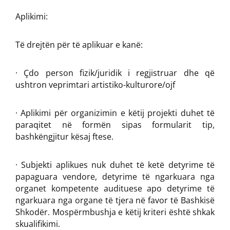
Aplikimi:
Të drejtën për të aplikuar e kanë:
· Çdo person fizik/juridik i regjistruar dhe që
ushtron veprimtari artistiko-kulturore/ojf
· Aplikimi për organizimin e këtij projekti duhet të
paraqitet në formën sipas formularit tip,
bashkëngjitur kësaj ftese.
· Subjekti aplikues nuk duhet të ketë detyrime të
papaguara vendore, detyrime të ngarkuara nga
organet kompetente audituese apo detyrime të
ngarkuara nga organe të tjera në favor të Bashkisë
Shkodër. Mospërmbushja e këtij kriteri është shkak
skualifikimi.