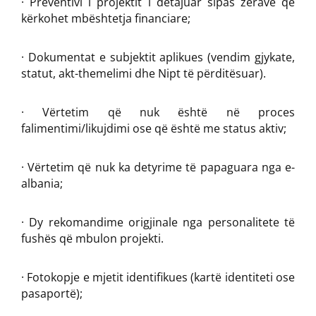
· Preventivi i projektit i detajuar sipas zërave që
kërkohet mbështetja financiare;
· Dokumentat e subjektit aplikues (vendim gjykate,
statut, akt-themelimi dhe Nipt të përditësuar).
· Vërtetim që nuk është në proces
falimentimi/likujdimi ose që është me status aktiv;
· Vërtetim që nuk ka detyrime të papaguara nga e-
albania;
· Dy rekomandime origjinale nga personalitete të
fushës që mbulon projekti.
· Fotokopje e mjetit identifikues (kartë identiteti ose
pasaportë);