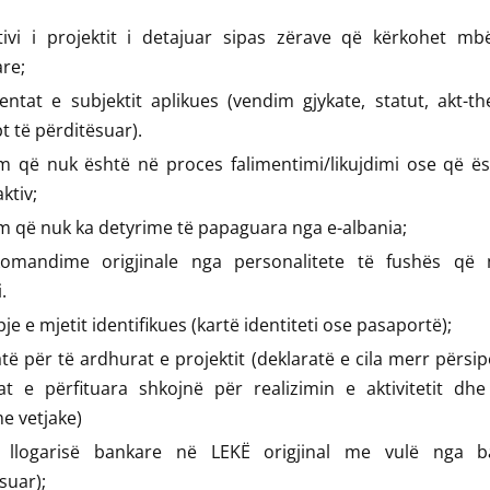
tivi i projektit i detajuar sipas zërave që kërkohet mbë
are;
tat e subjektit aplikues (vendim gjykate, statut, akt-th
t të përditësuar).
im që nuk është në proces falimentimi/likujdimi ose që ë
ktiv;
m që nuk ka detyrime të papaguara nga e-albania;
omandime origjinale nga personalitete të fushës që
.
je e mjetit identifikues (kartë identiteti ose pasaportë);
të për të ardhurat e projektit (deklaratë e cila merr përsip
at e përfituara shkojnë për realizimin e aktivitetit dhe
me vetjake)
 llogarisë bankare në LEKË origjinal me vulë nga b
suar);