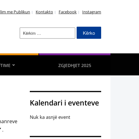
llim me Publikun
Kontakto
Facebook
Instagram
Kërko
për:
FTIME
ZGJEDHJET 2025
Kalendari i eventeve
Nuk ka asnjë event
zhanreve
”
.