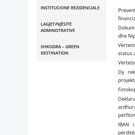
INSTITUCIONE REZIDENCIALE
Preven
financi
LAGJET/NJËSITË
Dokumen
ADMINISTRATIVE
dhe Nip
Vërtet
SHKODRA – GREEN
DESTINATION
status a
Vërteti
Dy rek
projekti
Fotokop
Deklara
ardhur
përfiti
IBAN i
përditë