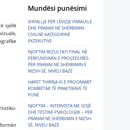
Mundësi punësimi
SHPALLJE PËR LËVIZJE PARALELE
ë sjellë
DHE PRANIM NË SHËRBIMIN
vizuale,
CIVILNË KATEGORINË
EKZEKUTIVE
ografike
NJOFTIM REZULTATI FINAL NË
PËRFUNDIMIN E PROÇEDURËS
PËR PRANIM NË SHËRBIMIN E
MZSH-SË, NIVELI BAZË
HAPET THIRRJA XI E PROGRAMIT
KOMBËTAR TË PRAKTIKAVE TË
PUNË
NJOFTIM – INTERVISTA ME GOJË
tistiko-
DHE TESTIMI PSIKOLOGJIK – PËR
PRANIM NË SHËRBIMIN E MZSH-
 formën
SË, NIVELI BAZË