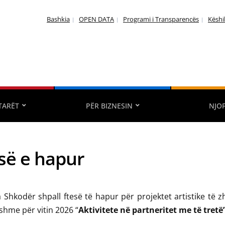
Bashkia
OPEN DATA
Programi i Transparencës
Këshi
TARËT
PËR BIZNESIN
NJO
së e hapur
 Shkodër shpall ftesë të hapur për projektet artistike të 
shme për vitin 2026 “
Aktivitete në partneritet me të tretë