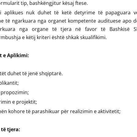
ormularit tip, bashkëngjitur kësaj ftese.
ti aplikues nuk duhet të ketë detyrime të papaguara v
me të ngarkuara nga organet kompetente audituese apo d
rkuara nga organe të tjera në favor të Bashkisë S
bushja e këtij kriteri është shkak skualifikimi.
t e Aplikimi:
tët duhet të jenë shqiptarë.
likantit;
 propozimin;
imin e projektit;
ën kohore të parashikuar për realizimin e aktivitetit;
 të tjera: