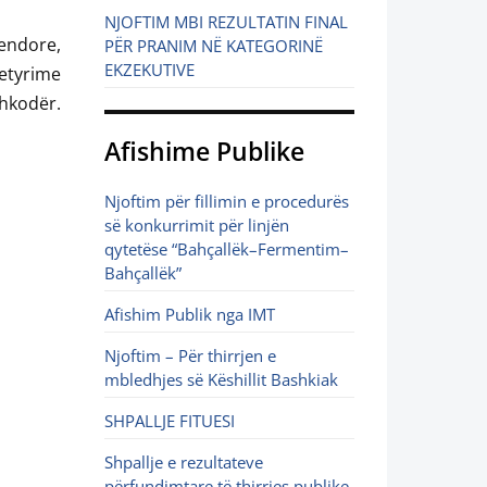
NJOFTIM MBI REZULTATIN FINAL
endore,
PËR PRANIM NË KATEGORINË
EKZEKUTIVE
etyrime
hkodër.
Afishime Publike
Njoftim për fillimin e procedurës
së konkurrimit për linjën
qytetëse “Bahçallëk–Fermentim–
Bahçallëk”
Afishim Publik nga IMT
Njoftim – Për thirrjen e
mbledhjes së Këshillit Bashkiak
SHPALLJE FITUESI
Shpallje e rezultateve
përfundimtare të thirrjes publike