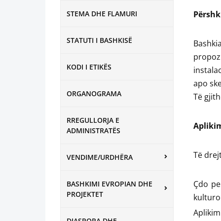
STEMA DHE FLAMURI
Përshkr
STATUTI I BASHKISË
Bashkia
propozi
KODI I ETIKËS
instala
apo ske
ORGANOGRAMA
Të gjith
RREGULLORJA E
Aplikim
ADMINISTRATËS
Të drej
VENDIME/URDHËRA
Çdo per
BASHKIMI EVROPIAN DHE
PROJEKTET
kulturo
Aplikim
DIASPORA DHE