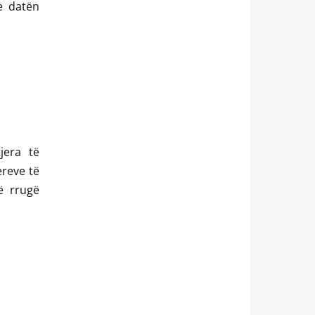
e datën
jera të
ereve të
ë rrugë