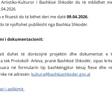
i Artistiko-Kulturor i Bashkisë Shkodër do të mblidhet m
.04.2026
a e fituesit do të bëhet deri me datë
09.04.2026.
 do të njoftohet publikisht nga Bashkia Shkodër.
mi i dokumentacionit:
esit duhet të dorëzojnë projektin dhe dokumentat e t
a tek Protokoll- Arkiva, pranë Bashkisë Shkodër, sipas krit
tuara në formularin tip bashkëngjitur kësaj ftese dhe n
nike në adresën:
kultura@bashkiashkoder.gov.al
i i aplikimit.