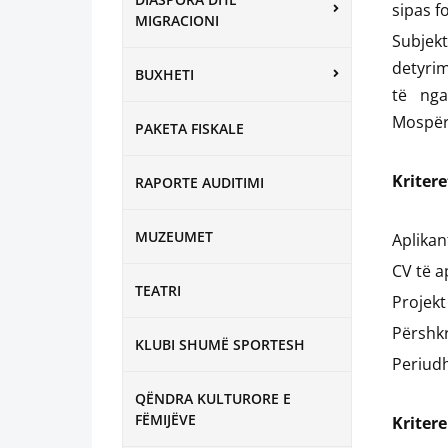
sipas f
MIGRACIONI
Subjek
detyri
BUXHETI
të nga
Mospërm
PAKETA FISKALE
Kritere
RAPORTE AUDITIMI
MUZEUMET
Aplikan
CV të ap
TEATRI
Projekt
Përshkr
KLUBI SHUMË SPORTESH
Periudh
QËNDRA KULTURORE E
FËMIJËVE
Kritere