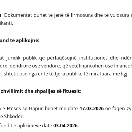
m
: Dokumentat duhet të jenë të firmosura dhe të vulosura
ikanti.
nd të aplikojnë:
at juridik publik që përfaqësojnë institucionet dhe ndër
ore, qendrore ose vendore, që vetëfinancohen ose financo
 i shtetit ose nga ente të tjera publike të miratuara me ligj.
zhvillimit dhe shpalljes së fituesit
:
ja e Ftesës së Hapur bëhet më datë
17.03.2026
në faqen zy
së Shkodër.
fundit e aplikimeve datë
03.04.2026
.