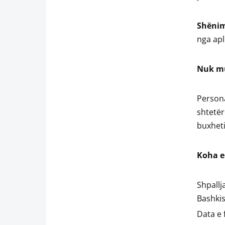
Shëni
nga apl
Nuk mu
Person
shtetër
buxheti
Koha e 
Shpall
Bashki
Data e 