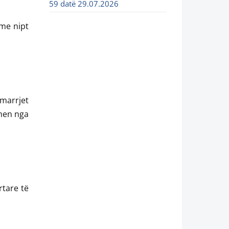
59 datë 29.07.2026
 me nipt
marrjet
hen nga
rtare të