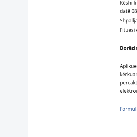
Këshill
datë 08
Shpallj
Fituesi
Dorëzi
Apliku
kërkuar
përcak
elektro
Formular