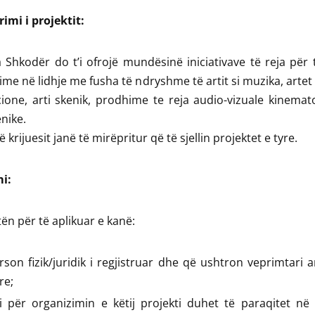
imi i projektit:
 Shkodër do t’i ofrojë mundësinë iniciativave të reja për t
me në lidhje me fusha të ndryshme të artit si muzika, artet 
cione, arti skenik, prodhime te reja audio-vizuale kinemat
nike.
ë krijuesit janë të mirëpritur që të sjellin projektet e tyre.
i:
tën për të aplikuar e kanë:
son fizik/juridik i regjistruar dhe që ushtron veprimtari ar
re;
i për organizimin e këtij projekti duhet të paraqitet në