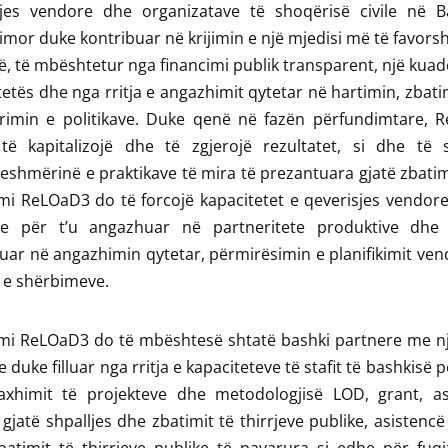
sjes vendore dhe organizatave të shoqërisë civile në Ba
mor duke kontribuar në krijimin e një mjedisi më të favor
, të mbështetur nga financimi publik transparent, një kuadë
tës dhe nga rritja e angazhimit qytetar në hartimin, zbat
rimin e politikave. Duke qenë në fazën përfundimtare, 
të kapitalizojë dhe të zgjerojë rezultatet, si dhe të s
shmërinë e praktikave të mira të prezantuara gjatë zbatimit
i ReLOaD3 do të forcojë kapacitetet e qeverisjes vendore
e për t’u angazhuar në partneritete produktive dhe
uar në angazhimin qytetar, përmirësimin e planifikimit ve
 e shërbimeve.
mi ReLOaD3 do të mbështesë shtatë bashki partnere me nj
e duke filluar nga rritja e kapaciteteve të stafit të bashkisë p
xhimit të projekteve dhe metodologjisë LOD, grant, as
 gjatë shpalljes dhe zbatimit të thirrjeve publike, asistencë