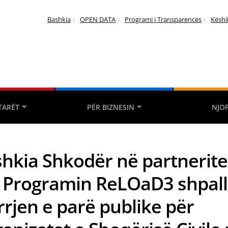
Bashkia
OPEN DATA
Programi i Transparencës
Këshi
TARËT
PËR BIZNESIN
NJO
hkia Shkodër në partnerite
Programin ReLOaD3 shpall
rrjen e parë publike për