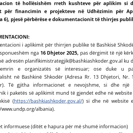
acion të hollësishëm rreth kushteve për aplikim si 
et për financimin e projekteve në Udhëzimin për Ap
a 6), pjesë përbërëse e dokumentacionit të thirrjes publi
ENTACIONI:
tacioni i aplikimit për thirrjen publike të Bashkisë Shkod
 disponueshëm nga
16 Dhjetor 2025,
pas dërgimit të një kë
në adresën planifikimistrategjik@bashkiashkoder.gov.al ku 
 emrin e organizatës së interesuar; ose duke u pa
lisht në Bashkinë Shkodër (Adresa Rr. 13 Dhjetori, Nr. 1
r). Të gjitha informacionet e nevojshme, si dhe një 
nik i paketës së aplikimit mund të gjendet edhe në website
kisë (
https://bashkiashkoder.gov.al/
) si dhe në website
//www.undp.org/albania).
t informuese (ditët e hapura për më shumë informacion)