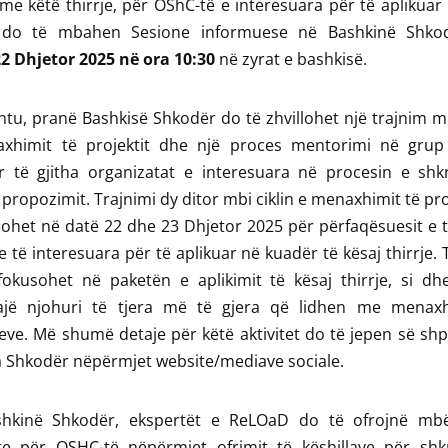
me këtë thirrje, për OShC-të e interesuara për të aplikuar
e do të mbahen Sesione informuese në Bashkinë Shk
2 Dhjetor 2025 në ora 10:30
në zyrat e bashkisë.
htu, pranë Bashkisë Shkodër do të zhvillohet një trajnim mb
xhimit të projektit dhe një proces mentorimi në grup
r të gjitha organizatat e interesuara në procesin e shkr
 propozimit. Trajnimi dy ditor mbi ciklin e menaxhimit të pr
ohet në datë 22 dhe 23 Dhjetor 2025 për përfaqësuesit e t
 të interesuara për të aplikuar në kuadër të kësaj thirrje. 
fokusohet në paketën e aplikimit të kësaj thirrje, si dh
jë njohuri të tjera më të gjera që lidhen me menax
eve. Më shumë detaje për këtë aktivitet do të jepen së shp
 Shkodër nëpërmjet website/mediave sociale.
hkinë Shkodër, ekspertët e ReLOaD do të ofrojnë mbë
te për OSHC-të nëpërmjet ofrimit të këshillave për shk