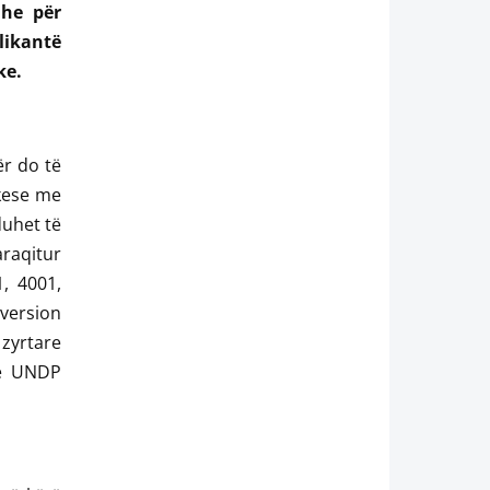
dhe për
likantë
ke.
ër do të
rkese me
duhet të
raqitur
, 4001,
version
 zyrtare
 e UNDP