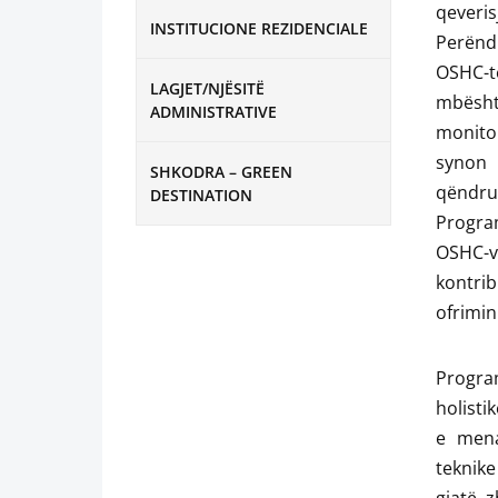
qeveri
INSTITUCIONE REZIDENCIALE
Perëndi
OSHC-të
LAGJET/NJËSITË
mbështe
ADMINISTRATIVE
monito
synon 
SHKODRA – GREEN
qëndrue
DESTINATION
Program
OSHC-v
kontrib
ofrimin
Progra
holistik
e mena
teknike