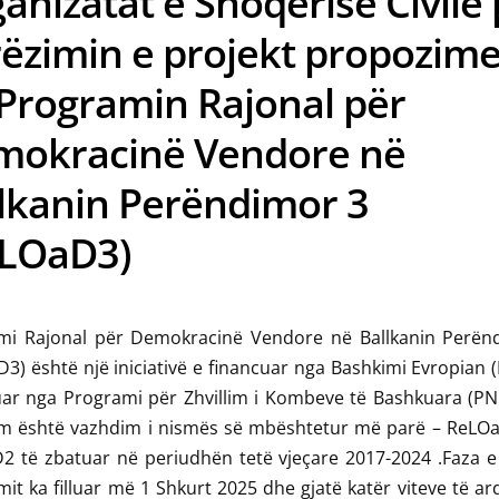
anizatat e Shoqërisë Civile
ëzimin e projekt propozim
Programin Rajonal për
mokracinë Vendore në
lkanin Perëndimor 3
eLOaD3)
mi Rajonal për Demokracinë Vendore në Ballkanin Perën
3) është një iniciativë e financuar nga Bashkimi Evropian 
uar nga Programi për Zhvillim i Kombeve të Bashkuara (PN
m është vazhdim i nismës së mbështetur më parë – ReLO
 të zbatuar në periudhën tetë vjeçare 2017-2024 .Faza e 
it ka filluar më 1 Shkurt 2025 dhe gjatë katër viteve të 