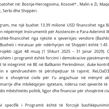
batohet në: Bosnje-Hercegovina, Kosovë* , Malin e Zi, Ma
t, Serbi dhe Shqipëri.
gram, me një buxhet 13.39 milionë USD financohet nga B
n nëpërmjet Instrumentit për Asistencën e Para-Aderimit III (
shkë-financohet nga njësitë e qeverisjes vendore (Bashki
uxheti i miratuar për ndërhyrjen në Shqipëri është 1.45 
ojekti zgjat 48 muaj (1 Shkurt 2025 – 31 Janar 2029). Që
hshëm i programit është forcimi i demokracive pjesëmarrë
t të integrimit në BE në Ballkanin Perëndimor, duke kontr
imin e qëndrueshëm të përshpejtuar të rajonit. ReLOaD
min e shoqërisë civile për t’u angazhuar në mënyrë ak
arrje dhe mbikëqyrjen qytetare, ndërsa nxit qeveritë të 
dis mbështetës politik, ligjor dhe financiar për shoqërinë civ
ivi specifik i Programit është të forcojë bashkëpunimi