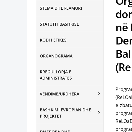
Org
STEMA DHE FLAMURI
dor
në 
STATUTI I BASHKISË
De
KODI I ETIKËS
Bal
ORGANOGRAMA
(R
RREGULLORJA E
ADMINISTRATËS
Progra
VENDIME/URDHËRA
(ReLOaD
e zbat
BASHKIMI EVROPIAN DHE
progra
PROJEKTET
ReLOaD2
program
DIASPORA DHE