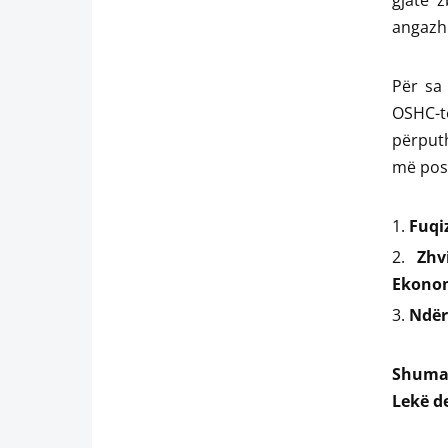
gjatë z
angazhi
Për sa
OSHC-t
përputh
më pos
Fuqiz
Zhv
Ekonom
Ndër
Shuma 
Lekë de