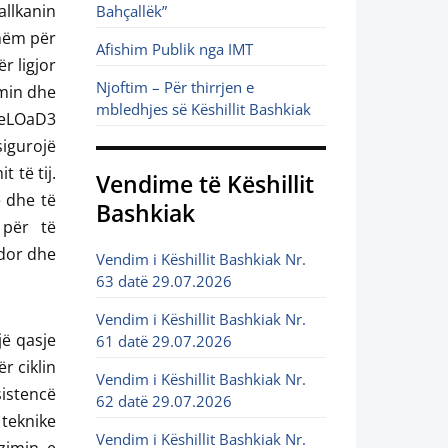
llkanin
Bahçallëk”
shëm për
Afishim Publik nga IMT
r ligjor
Njoftim – Për thirrjen e
imin dhe
mbledhjes së Këshillit Bashkiak
ReLOaD3
igurojë
 të tij.
Vendime të Këshillit
 dhe të
Bashkiak
 për të
ndor dhe
Vendim i Këshillit Bashkiak Nr.
63 datë 29.07.2026
Vendim i Këshillit Bashkiak Nr.
ë qasje
61 datë 29.07.2026
ër ciklin
Vendim i Këshillit Bashkiak Nr.
istencë
62 datë 29.07.2026
 teknike
Vendim i Këshillit Bashkiak Nr.