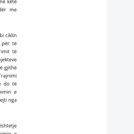
 në këtë
odër me
i ciklin
 për të
imit të
ojekteve
ë gjithë
Trajnimi
e do të
himin e
ejti nga
shtetje
rimin e