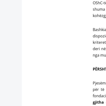
OShC-t
shuma 
kohëzgj
Bashkia
dispozi
kritere
deri n
nga mua
PËRSH
Pjesëma
për të 
fondaci
gjitha