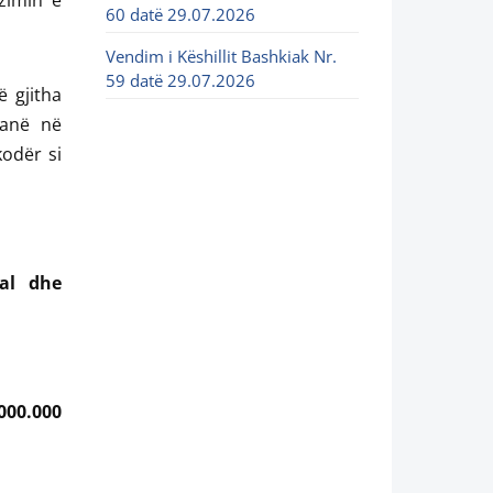
izimin e
60 datë 29.07.2026
Vendim i Këshillit Bashkiak Nr.
59 datë 29.07.2026
 gjitha
janë në
kodër si
kal dhe
000.000