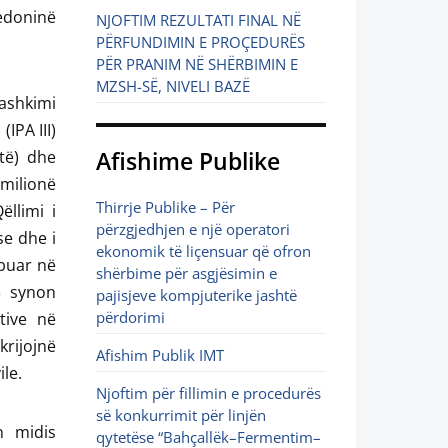
qedoninë
NJOFTIM REZULTATI FINAL NË
PËRFUNDIMIN E PROÇEDURËS
PËR PRANIM NË SHËRBIMIN E
MZSH-SË, NIVELI BAZË
ashkimi
IPA III)
të) dhe
Afishime Publike
milionë
Thirrje Publike – Për
llimi i
përzgjedhjen e një operatori
se dhe i
ekonomik të liçensuar që ofron
ibuar në
shërbime për asgjësimin e
3 synon
pajisjeve kompjuterike jashtë
përdorimi
tive në
krijojnë
Afishim Publik IMT
ile.
Njoftim për fillimin e procedurës
së konkurrimit për linjën
n midis
qytetëse “Bahçallëk–Fermentim–