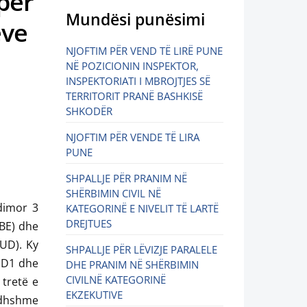
 për
Mundësi punësimi
eve
NJOFTIM PËR VEND TË LIRË PUNE
NË POZICIONIN INSPEKTOR,
INSPEKTORIATI I MBROJTJES SË
TERRITORIT PRANË BASHKISË
SHKODËR
NJOFTIM PËR VENDE TË LIRA
PUNE
SHPALLJE PËR PRANIM NË
SHËRBIMIN CIVIL NË
dimor 3
KATEGORINË E NIVELIT TË LARTË
DREJTUES
(BE) dhe
UD). Ky
SHPALLJE PËR LËVIZJE PARALELE
aD1 dhe
DHE PRANIM NË SHËRBIMIN
CIVILNË KATEGORINË
tretë e
EKZEKUTIVE
ardhshme