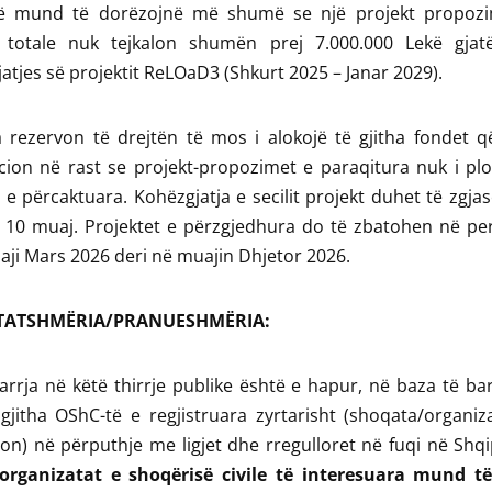
ë mund të dorëzojnë më shumë se një projekt propoz
totale nuk tejkalon shumën prej 7.000.000 Lekë gjatë
atjes së projektit ReLOaD3 (Shkurt 2025 – Janar 2029).
 rezervon të drejtën të mos i alokojë të gjitha fondet q
cion në rast se projekt-propozimet e paraqitura nuk i pl
t e përcaktuara. Kohëzgjatja e secilit projekt duhet të zgja
ë 10 muaj. Projektet e përzgjedhura do të zbatohen në pe
ji Mars 2026 deri në muajin Dhjetor 2026.
TATSHMËRIA/PRANUESHMËRIA:
rrja në këtë thirrje publike është e hapur, në baza të ba
gjitha OShC-të e regjistruara zyrtarisht (shoqata/organi
on) në përputhje me ligjet dhe rregulloret në fuqi në Shqi
 organizatat e shoqërisë civile të interesuara mund të