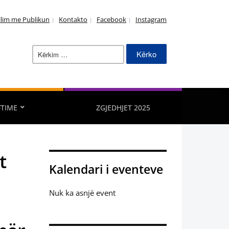
llim me Publikun
Kontakto
Facebook
Instagram
Kërko
për:
FTIME
ZGJEDHJET 2025
t
Kalendari i eventeve
Nuk ka asnjë event