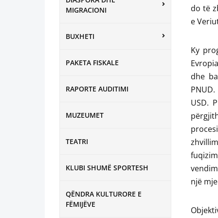
do të z
MIGRACIONI
e Veriu
BUXHETI
Ky pro
PAKETA FISKALE
Evropia
dhe ba
RAPORTE AUDITIMI
PNUD. B
USD. Pr
MUZEUMET
përgjit
procesi
TEATRI
zhvill
fuqizi
KLUBI SHUMË SPORTESH
vendimm
një mje
QËNDRA KULTURORE E
FËMIJËVE
Objekt