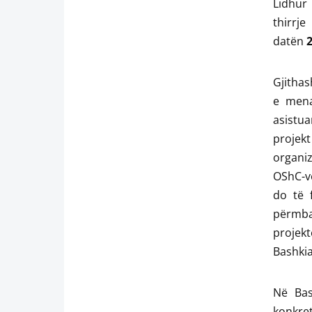
Lidhur 
thirrj
datën
2
Gjithas
e mena
asistua
projekt
organiz
OShC-ve
do të 
përmba
projekt
Bashkia
Në Bas
konkre