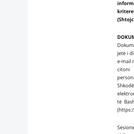
inform
kriter
(Shtojc
DOKUM
Dokumen
jetë i
e-mail 
citoni
persona
Shkodë
elektro
të Bash
(https:
Sesione