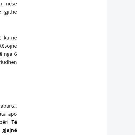
im nëse
 gjithë
ë ka në
otësojnë
së nga 6
riudhën
rabarta,
zata apo
përi.
Të
 gjejnë