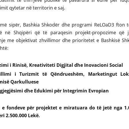
batimit të thirrjeve publike të pavarura si edhe për fuq
mit qytetar në territorin e saj.
 më sipër, Bashkia Shkodër dhe programi ReLOaD3 fton të
ë në Shqipëri që të paraqesin projekt-propozime që 
je me objektivat zhvillimor dhe prioritetet e Bashkisë Sh
htë:
imi i Rinisë, Kreativiteti Digjital dhe Inovacioni Social
illimi i Turizmit të Qëndrueshëm, Marketingut Lo
isë Qarkulluese
gjegjësimi dhe Edukimi për Integrimin Evropian
e fondeve për projektet e miratuara do të jetë nga 1.
ri 2.500.000 Lekë.