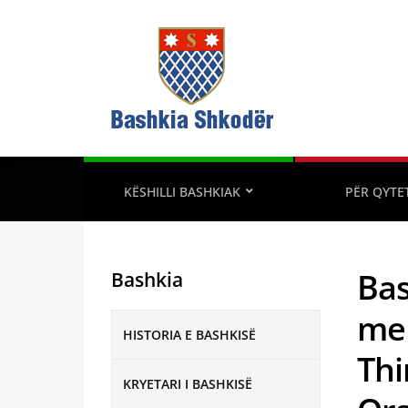
KËSHILLI BASHKIAK
PËR QYTE
Bas
Bashkia
me 
HISTORIA E BASHKISË
Thi
KRYETARI I BASHKISË