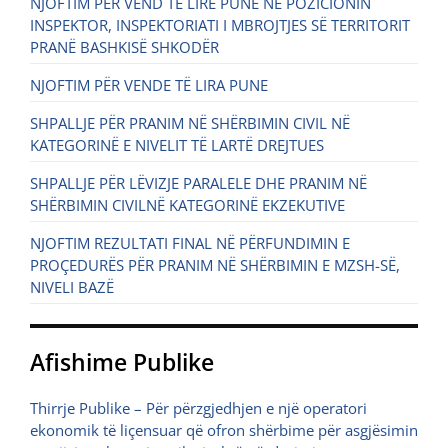
NJOFTIM PËR VEND TË LIRË PUNE NË POZICIONIN
INSPEKTOR, INSPEKTORIATI I MBROJTJES SË TERRITORIT
PRANË BASHKISË SHKODËR
NJOFTIM PËR VENDE TË LIRA PUNE
SHPALLJE PËR PRANIM NË SHËRBIMIN CIVIL NË
KATEGORINË E NIVELIT TË LARTË DREJTUES
SHPALLJE PËR LËVIZJE PARALELE DHE PRANIM NË
SHËRBIMIN CIVILNË KATEGORINË EKZEKUTIVE
NJOFTIM REZULTATI FINAL NË PËRFUNDIMIN E
PROÇEDURËS PËR PRANIM NË SHËRBIMIN E MZSH-SË,
NIVELI BAZË
Afishime Publike
Thirrje Publike – Për përzgjedhjen e një operatori
ekonomik të liçensuar që ofron shërbime për asgjësimin