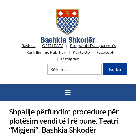
Bashkia
OPEN DATA
Programi i Transparencës
Këshillim me Publikun
Kontakto
Facebook
Instagram
Kërko
për:
Shpallje përfundim procedure për
plotësim vendi të lirë pune, Teatri
“Migjeni”, Bashkia Shkodër