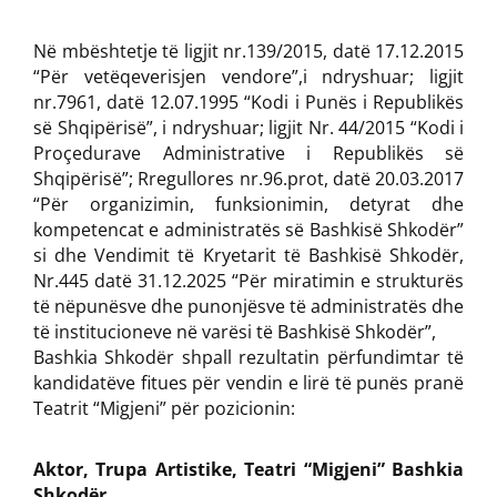
Në mbështetje të ligjit nr.139/2015, datë 17.12.2015
“Për vetëqeverisjen vendore”,i ndryshuar; ligjit
nr.7961, datë 12.07.1995 “Kodi i Punës i Republikës
së Shqipërisë”, i ndryshuar; ligjit Nr. 44/2015 “Kodi i
Proçedurave Administrative i Republikës së
Shqipërisë”; Rregullores nr.96.prot, datë 20.03.2017
“Për organizimin, funksionimin, detyrat dhe
kompetencat e administratës së Bashkisë Shkodër”
si dhe Vendimit të Kryetarit të Bashkisë Shkodër,
Nr.445 datë 31.12.2025 “Për miratimin e strukturës
të nëpunësve dhe punonjësve të administratës dhe
të institucioneve në varësi të Bashkisë Shkodër”,
Bashkia Shkodër shpall rezultatin përfundimtar të
kandidatëve fitues për vendin e lirë të punës pranë
Teatrit “Migjeni” për pozicionin:
Aktor, Trupa Artistike, Teatri “Migjeni” Bashkia
Shkodër