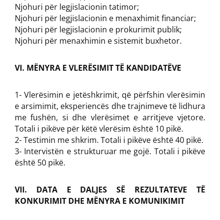
Njohuri për legjislacionin tatimor;
Njohuri për legjislacionin e menaxhimit financiar;
Njohuri për legjislacionin e prokurimit publik;
Njohuri për menaxhimin e sistemit buxhetor.
VI. MËNYRA E VLERËSIMIT TË KANDIDATËVE
1- Vlerësimin e jetëshkrimit, që përfshin vlerësimin
e arsimimit, eksperiencës dhe trajnimeve të lidhura
me fushën, si dhe vlerësimet e arritjeve vjetore.
Totali i pikëve për këtë vlerësim është 10 pikë.
2- Testimin me shkrim. Totali i pikëve është 40 pikë.
3- Intervistën e strukturuar me gojë. Totali i pikëve
është 50 pikë.
VII. DATA E DALJES SË REZULTATEVE TË
KONKURIMIT DHE MËNYRA E KOMUNIKIMIT