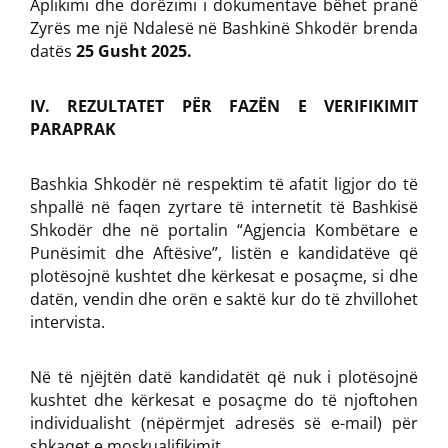
Aplikimi dhe dorëzimi i dokumentave bëhet pranë
Zyrës me një Ndalesë në Bashkinë Shkodër brenda
datës
25 Gusht 2025.
IV. REZULTATET PËR FAZËN E VERIFIKIMIT
PARAPRAK
Bashkia Shkodër në respektim të afatit ligjor do të
shpallë në faqen zyrtare të internetit të Bashkisë
Shkodër dhe në portalin “Agjencia Kombëtare e
Punësimit dhe Aftësive”, listën e kandidatëve që
plotësojnë kushtet dhe kërkesat e posaçme, si dhe
datën, vendin dhe orën e saktë kur do të zhvillohet
intervista.
Në të njëjtën datë kandidatët që nuk i plotësojnë
kushtet dhe kërkesat e posaçme do të njoftohen
individualisht (nëpërmjet adresës së e-mail) për
shkaqet e moskualifikimit.