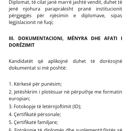
Diplomat, të cilat janë marrë jashtë vendit, duhet të
jenë njohura paraprakisht pranë institucionit
përgjegjës për njësimin e diplomave, sipas
legjislacionit në fuqi;
III. DOKUMENTACIONI, MËNYRA DHE AFATI I
DORËZIMIT
Kandidatët që aplikojnë duhet të dorëzojnë
dokumentat si më poshtë:
Kërkesë për punësim;
Jetëshkrim i plotësuar në përputhje me formatin
europian;
Fotokopje të letërnjoftimit (ID);
Çertifikatë përsonale;
Çertifikatë familjare;
Fotokopje të diplomës dhe suplementit/listës së