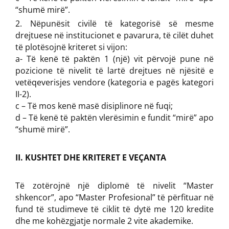
“shumë mirë”.
Nëpunësit civilë të kategorisë së mesme
drejtuese në institucionet e pavarura, të cilët duhet
të plotësojnë kriteret si vijon:
a- Të kenë të paktën 1 (një) vit përvojë pune në
pozicione të nivelit të lartë drejtues në njësitë e
vetëqeverisjes vendore (kategoria e pagës kategori
II-2).
c – Të mos kenë masë disiplinore në fuqi;
d – Të kenë të paktën vlerësimin e fundit “mirë” apo
“shumë mirë”.
II. KUSHTET DHE KRITERET E VEÇANTA
Të zotërojnë një diplomë të nivelit “Master
shkencor”, apo “Master Profesional” të përfituar në
fund të studimeve të ciklit të dytë me 120 kredite
dhe me kohëzgjatje normale 2 vite akademike.