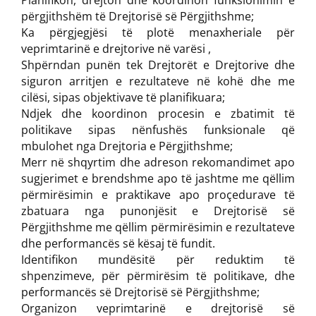
Planifikon, drejton dhe koordinon funksionimin e
përgjithshëm të Drejtorisë së Përgjithshme;
Ka përgjegjësi të plotë menaxheriale për
veprimtarinë e drejtorive në varësi ,
Shpërndan punën tek Drejtorët e Drejtorive dhe
siguron arritjen e rezultateve në kohë dhe me
cilësi, sipas objektivave të planifikuara;
Ndjek dhe koordinon procesin e zbatimit të
politikave sipas nënfushës funksionale që
mbulohet nga Drejtoria e Përgjithshme;
Merr në shqyrtim dhe adreson rekomandimet apo
sugjerimet e brendshme apo të jashtme me qëllim
përmirësimin e praktikave apo proçedurave të
zbatuara nga punonjësit e Drejtorisë së
Përgjithshme me qëllim përmirësimin e rezultateve
dhe performancës së kësaj të fundit.
Identifikon mundësitë për reduktim të
shpenzimeve, për përmirësim të politikave, dhe
performancës së Drejtorisë së Përgjithshme;
Organizon veprimtarinë e drejtorisë së