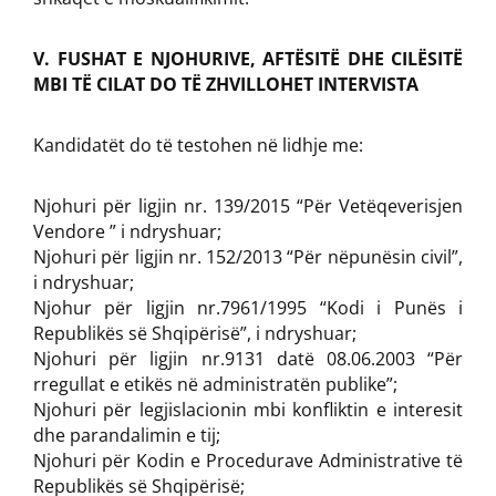
V. FUSHAT E NJOHURIVE, AFTËSITË DHE CILËSITË
MBI TË CILAT DO TË ZHVILLOHET INTERVISTA
Kandidatët do të testohen në lidhje me:
Njohuri për ligjin nr. 139/2015 “Për Vetëqeverisjen
Vendore ” i ndryshuar;
Njohuri për ligjin nr. 152/2013 “Për nëpunësin civil”,
i ndryshuar;
Njohur për ligjin nr.7961/1995 “Kodi i Punës i
Republikës së Shqipërisë”, i ndryshuar;
Njohuri për ligjin nr.9131 datë 08.06.2003 “Për
rregullat e etikës në administratën publike”;
Njohuri për legjislacionin mbi konfliktin e interesit
dhe parandalimin e tij;
Njohuri për Kodin e Procedurave Administrative të
Republikës së Shqipërisë;