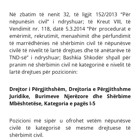
Në zbatim të nenit 32, të ligjit 152/2013 “Për
nëpunësin civil” i ndryshuar; të Kreut VIII, të
Vendimit nr. 118, datë 5.3.2014 “Për procedurat e
emërimit, rekrutimit, menaxhimit dhe përfundimit
të marrëdhënies në shërbimin civil të nëpunësve
civilë të nivelit të lartë drejtues dhe të anëtarëve të
TND-së” i ndryshuar; Bashkia Shkodër shpall për
pranim në shërbimin civil në kategorinë e nivelit të
lartë drejtues për pozicionin:
Drejtor i Përgjithshëm, Drejtoria e Përgjithshme
Juridike, Burimeve Njer
ë
zore dhe Shërbime
Mbështetëse, Kategoria e pagës I-5
Pozicioni më sipër u ofrohet vetëm nëpunësve
civilë të kategorisë së mesme drejtuese të
shërbimit civil.