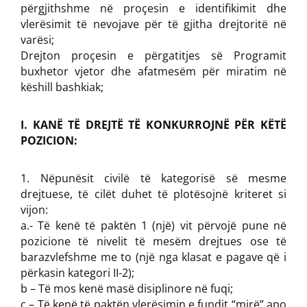
përgjithshme në proçesin e identifikimit dhe
vlerësimit të nevojave për të gjitha drejtoritë në
varësi;
Drejton proçesin e përgatitjes së Programit
buxhetor vjetor dhe afatmesëm për miratim në
këshill bashkiak;
I. KANË TË DREJTË TË KONKURROJNË PËR KËTË
POZICION:
Nëpunësit civilë të kategorisë së mesme
drejtuese, të cilët duhet të plotësojnë kriteret si
vijon:
a.- Të kenë të paktën 1 (një) vit përvojë pune në
pozicione të nivelit të mesëm drejtues ose të
barazvlefshme me to (një nga klasat e pagave që i
përkasin kategori II-2);
b – Të mos kenë masë disiplinore në fuqi;
c – Të kenë të paktën vlerësimin e fundit “mirë” apo