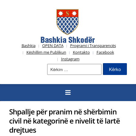
Bashkia
OPEN DATA
Programi i Transparencës
Këshillim me Publikun
Kontakto
Facebook
Instagram
Kërko
për:
Shpallje për pranim në shërbimin
civil në kategorinë e nivelit të lartë
drejtues