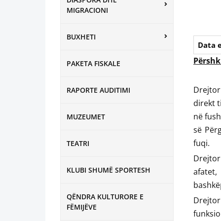
MIGRACIONI
BUXHETI
Data 
Përshkr
PAKETA FISKALE
Drejtor
RAPORTE AUDITIMI
direkt 
në fush
MUZEUMET
së Përg
fuqi.
TEATRI
Drejto
KLUBI SHUMË SPORTESH
afatet
bashkëp
QËNDRA KULTURORE E
Drejto
FËMIJËVE
funksio