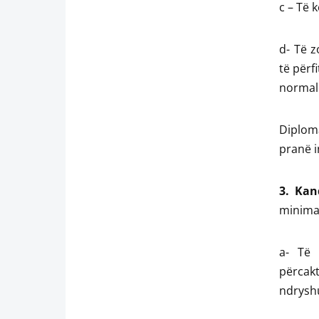
c – Të 
d- Të z
të përf
normal
Diploma
pranë i
3. Kan
minimal
a- Të 
përcak
ndrysh