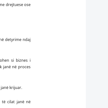
sme drejtuese ose
kanë detyrime ndaj
rohen si biznes i
k janë në proces
 janë krijuar.
 të cilat janë në