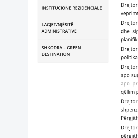
Drejto
INSTITUCIONE REZIDENCIALE
veprimt
Drejtor
LAGJET/NJËSITË
dhe si
ADMINISTRATIVE
planifi
SHKODRA – GREEN
Drejtor
DESTINATION
politik
Drejtor
apo su
apo pr
qëllim 
Drejto
shpenz
Përgji
Drejto
përgjit