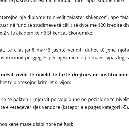
kenë të paktën vlerësimin e fundit “mirë” apo “shumë mirë”.
otërojnë një diplomë të nivelit “Master shkencor”, apo “Ma
ituar në fund të studimeve të ciklit të dytë me 120 kredite 
e 2 vite akademike në Shkencat Ekonomike.
t, të cilat janë marrë jashtë vendit, duhet të jenë njoh
nstitucionit përgjegjës për njësimin e diplomave, sipas legjisl
nësit civilë të nivelit të lartë drejtues në institucion
het të plotësojnë kriteret si vijon:
enë të paktën 1 (një) vit përvojë pune në pozicione të nivelit
itë e vetëqeverisjes vendore (kategoria e pagës kategori I-5).
mos kenë masë disiplinore në fuqi;