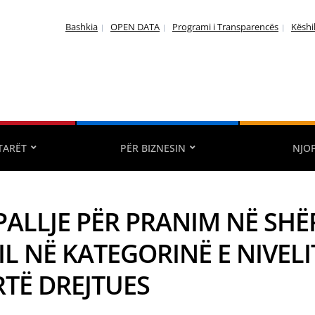
Bashkia
OPEN DATA
Programi i Transparencës
Këshi
TARËT
PËR BIZNESIN
NJO
PALLJE PËR PRANIM NË SHË
IL NË KATEGORINË E NIVELI
RTË DREJTUES