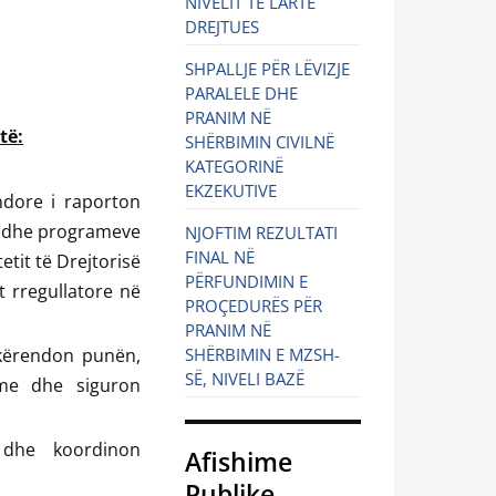
NIVELIT TË LARTË
DREJTUES
SHPALLJE PËR LËVIZJE
PARALELE DHE
PRANIM NË
të:
SHËRBIMIN CIVILNË
KATEGORINË
EKZEKUTIVE
endore i raporton
ive dhe programeve
NJOFTIM REZULTATI
FINAL NË
etit të Drejtorisë
PËRFUNDIMIN E
t rregullatore në
PROÇEDURËS PËR
PRANIM NË
hkërendon punën,
SHËRBIMIN E MZSH-
SË, NIVELI BAZË
hme dhe siguron
n dhe koordinon
Afishime
Publike