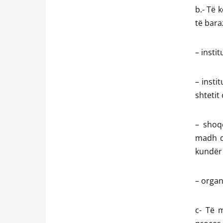
b.- Të 
të bara
– insti
– insti
shtetit
– shoqë
madh d
kundër t
– organ
c- Të m