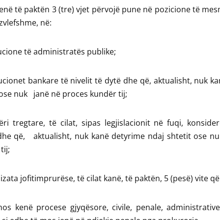
kenë të paktën 3 (tre) vjet përvojë pune në pozicione të me
zvlefshme, në:
tucione të administratës publike;
tucionet bankare të nivelit të dytë dhe që, aktualisht, nuk 
 ose nuk janë në proces kundër tij;
ri tregtare, të cilat, sipas legjislacionit në fuqi, konside
he që, aktualisht, nuk kanë detyrime ndaj shtetit ose nu
ij;
izata jofitimprurëse, të cilat kanë, të paktën, 5 (pesë) vite që
os kenë procese gjyqësore, civile, penale, administrative