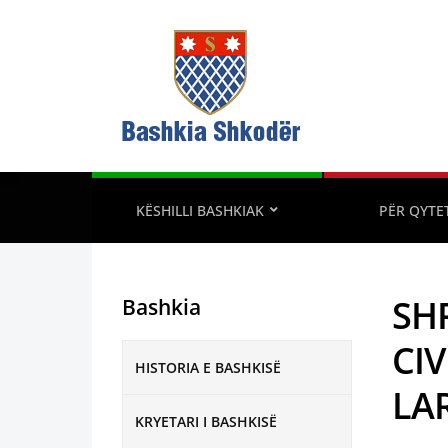
KËSHILLI BASHKIAK
PËR QYTE
SH
Bashkia
CIV
HISTORIA E BASHKISË
LA
KRYETARI I BASHKISË