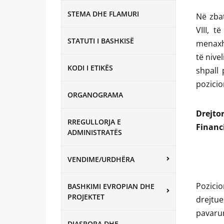
STEMA DHE FLAMURI
Në zbat
VIII, t
STATUTI I BASHKISË
menaxhi
të nive
KODI I ETIKËS
shpall 
pozicio
ORGANOGRAMA
Drej
RREGULLORJA E
F
ADMINISTRATËS
Ka
VENDIME/URDHËRA
Pozici
BASHKIMI EVROPIAN DHE
PROJEKTET
drejtue
pavarur
DIASPORA DHE