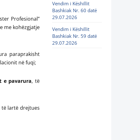
Vendim i Këshillit
Bashkiak Nr. 60 datë
29.07.2026
ster Profesional”
dhe me kohëzgjatje
Vendim i Këshillit
Bashkiak Nr. 59 datë
29.07.2026
ura paraprakisht
acionit në fuqi;
et e pavarura
, të
 të lartë drejtues