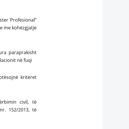
ster Profesional”
dhe me kohëzgjatje
ura paraprakisht
lacionit në fuqi
otësojnë kriteret
bimin civil, të
nr. 152/2013, të