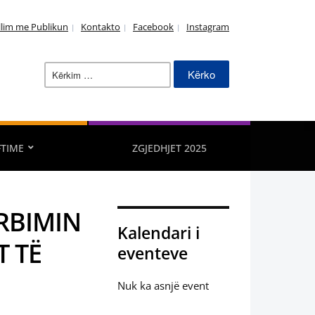
llim me Publikun
Kontakto
Facebook
Instagram
Kërko
për:
FTIME
ZGJEDHJET 2025
RBIMIN
Kalendari i
T TË
eventeve
Nuk ka asnjë event