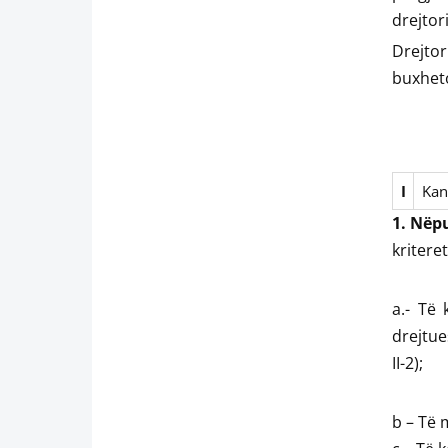
drejtor
Drejtor
buxheto
I
Kan
1. Nëp
kriteret
a.- Të 
drejtue
II-2);
b – Të 