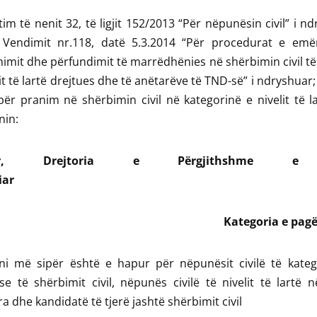
im të nenit 32, të ligjit 152/2013 “Për nëpunësin civil” i n
ë Vendimit nr.118, datë 5.3.2014 “Për procedurat e emëri
mit dhe përfundimit të marrëdhënies në shërbimin civil të
lit të lartë drejtues dhe të anëtarëve të TND-së” i ndryshua
për pranim në shërbimin civil në kategorinë e nivelit të l
nin:
tor, Drejtoria e Përgjithshme e 
inanciar
tegoria e pagës I
oni më sipër është e hapur për nëpunësit civilë të kat
se të shërbimit civil, nëpunës civilë të nivelit të lartë n
a dhe kandidatë të tjerë jashtë shërbimit civil