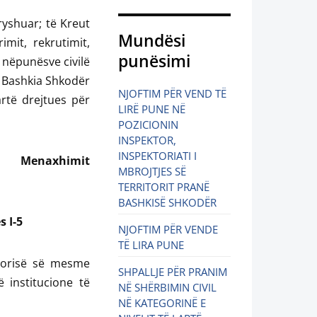
dryshuar; të Kreut
Mundësi
mit, rekrutimit,
punësimi
 nëpunësve civilë
r; Bashkia Shkodër
NJOFTIM PËR VEND TË
artë drejtues për
LIRË PUNE NË
POZICIONIN
INSPEKTOR,
INSPEKTORIATI I
Menaxhimit
MBROJTJES SË
TERRITORIT PRANË
BASHKISË SHKODËR
-5
NJOFTIM PËR VENDE
TË LIRA PUNE
egorisë së mesme
SHPALLJE PËR PRANIM
ë institucione të
NË SHËRBIMIN CIVIL
NË KATEGORINË E