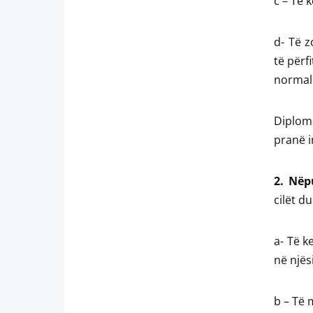
c – Të 
d- Të z
të përf
normal
Diploma
pranë i
2. Nëpu
cilët du
a- Të k
në njës
b – Të 