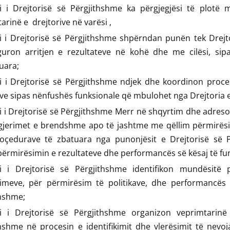
ri i Drejtorisë së Përgjithshme ka përgjegjësi të plotë 
arinë e drejtorive në varësi ,
i i Drejtorisë së Përgjithshme shpërndan punën tek Drejt
guron arritjen e rezultateve në kohë dhe me cilësi, sipa
kuara;
i i Drejtorisë së Përgjithshme ndjek dhe koordinon proce
ave sipas nënfushës funksionale që mbulohet nga Drejtoria 
i i Drejtorisë së Përgjithshme Merr në shqyrtim dhe adre
gjerimet e brendshme apo të jashtme me qëllim përmirësi
oçedurave të zbatuara nga punonjësit e Drejtorisë së 
përmirësimin e rezultateve dhe performancës së kësaj të fun
ri i Drejtorisë së Përgjithshme identifikon mundësitë
imeve, për përmirësim të politikave, dhe performancës 
thshme;
ri i Drejtorisë së Përgjithshme organizon veprimtarinë
hshme në proçesin e identifikimit dhe vlerësimit të nevoj