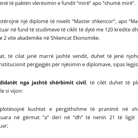
kenë të paktën vlerësimin e fundit “mirë” apo “shumë mirë”.
otërojnë një diplomë të nivelit “Master shkencor”, apo “Ma
ituar në fund të studimeve të ciklit të dytë me 120 kredite 
e 2 vite akademike në Shkencat Ekonomike.
t, të cilat janë marrë jashtë vendit, duhet të jenë njoh
nstitucionit përgjegjës për njësimin e diplomave, sipas legjis
didatët nga jashtë shërbimit civil
, të cilët duhet të pl
e si vijon:
plotësojnë kushtet e përgjithshme të pranimit në shër
tuara në gërmat “a” deri në “dh” të nenin 21 të ligjit 
uar;