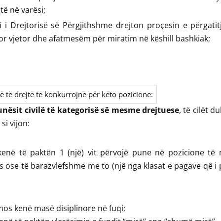
itë në varësi;
i i Drejtorisë së Përgjithshme drejton proçesin e përgati
r vjetor dhe afatmesëm për miratim në këshill bashkiak;
ë të drejtë të konkurrojnë për këto pozicione:
unësit civilë të kategorisë së mesme drejtuese
, të cilët d
 si vijon:
kenë të paktën 1 (një) vit përvojë pune në pozicione të 
s ose të barazvlefshme me to (një nga klasat e pagave që i 
mos kenë masë disiplinore në fuqi;