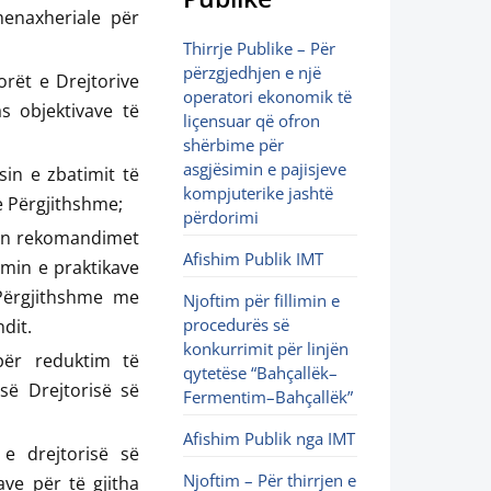
menaxheriale për
Thirrje Publike – Për
përzgjedhjen e një
orët e Drejtorive
operatori ekonomik të
s objektivave të
liçensuar që ofron
shërbime për
asgjësimin e pajisjeve
sin e zbatimit të
kompjuterike jashtë
e Përgjithshme;
përdorimi
son rekomandimet
Afishim Publik IMT
min e praktikave
Përgjithshme me
Njoftim për fillimin e
procedurës së
dit.
konkurrimit për linjën
 për reduktim të
qytetëse “Bahçallëk–
së Drejtorisë së
Fermentim–Bahçallëk”
Afishim Publik nga IMT
 e drejtorisë së
Njoftim – Për thirrjen e
ave për të gjitha