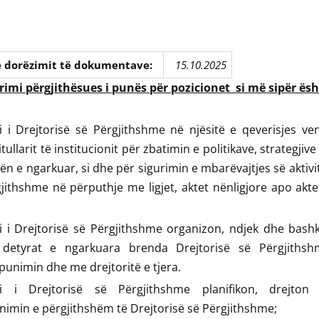
e dorëzimit të dokumentave:
15.10.2025
imi përgjithësues i punës për pozicionet si më sipër ësh
i i Drejtorisë së Përgjithshme në njësitë e qeverisjes v
titullarit të institucionit për zbatimin e politikave, strategj
ën e ngarkuar, si dhe për sigurimin e mbarëvajtjes së aktivit
jithshme në përputhje me ligjet, aktet nënligjore apo akte
ri i Drejtorisë së Përgjithshme organizon, ndjek dhe bas
, detyrat e ngarkuara brenda Drejtorisë së Përgjiths
unimin dhe me drejtoritë e tjera.
ri i Drejtorisë së Përgjithshme planifikon, drejto
nimin e përgjithshëm të Drejtorisë së Përgjithshme;