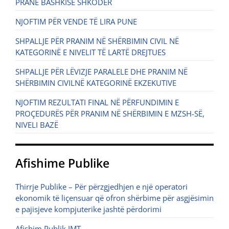
PRANË BASHKISË SHKODËR
NJOFTIM PËR VENDE TË LIRA PUNE
SHPALLJE PËR PRANIM NË SHËRBIMIN CIVIL NË
KATEGORINË E NIVELIT TË LARTË DREJTUES
SHPALLJE PËR LËVIZJE PARALELE DHE PRANIM NË
SHËRBIMIN CIVILNË KATEGORINË EKZEKUTIVE
NJOFTIM REZULTATI FINAL NË PËRFUNDIMIN E
PROÇEDURËS PËR PRANIM NË SHËRBIMIN E MZSH-SË,
NIVELI BAZË
Afishime Publike
Thirrje Publike – Për përzgjedhjen e një operatori
ekonomik të liçensuar që ofron shërbime për asgjësimin
e pajisjeve kompjuterike jashtë përdorimi
Afishim Publik IMT