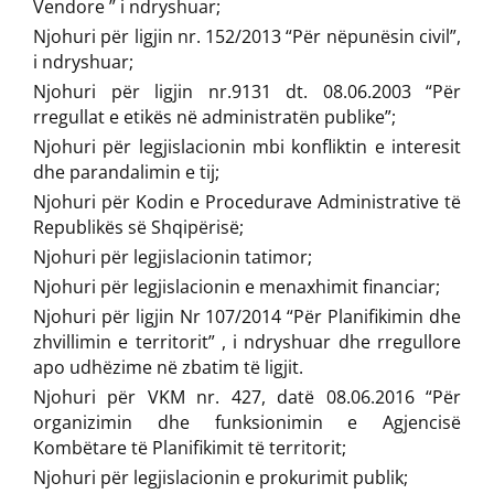
Vendore ” i ndryshuar;
Njohuri për ligjin nr. 152/2013 “Për nëpunësin civil”,
i ndryshuar;
Njohuri për ligjin nr.9131 dt. 08.06.2003 “Për
rregullat e etikës në administratën publike”;
Njohuri për legjislacionin mbi konfliktin e interesit
dhe parandalimin e tij;
Njohuri për Kodin e Procedurave Administrative të
Republikës së Shqipërisë;
Njohuri për legjislacionin tatimor;
Njohuri për legjislacionin e menaxhimit financiar;
Njohuri për ligjin Nr 107/2014 “Për Planifikimin dhe
zhvillimin e territorit” , i ndryshuar dhe rregullore
apo udhëzime në zbatim të ligjit.
Njohuri për VKM nr. 427, datë 08.06.2016 “Për
organizimin dhe funksionimin e Agjencisë
Kombëtare të Planifikimit të territorit;
Njohuri për legjislacionin e prokurimit publik;