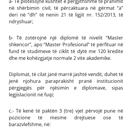
a- Të plotësojnë kushtet e përgjithshme të pranimit
në shërbimin civil, të përcaktuara në gërmat “a”
deri në “dh” të nenin 21 të ligjit nr. 152/2013, të
ndryshuar;
b- Të zotërojnë një diplomë të nivelit “Master
shkencor”, apo “Master Profesional” të përfituar në
fund të studimeve të ciklit të dytë me 120 kredite
dhe me kohëzgjatje normale 2 vite akademike.
Diplomat, të cilat janë marrë jashtë vendit, duhet të
jenë njohura paraprakisht pranë institucionit
përgjegjës për njësimin e diplomave, sipas
legjislacionit në fuqi;
c.- Të kenë të paktën 3 (tre) vjet përvojë pune në
pozicione të mesme drejtuese ose të
barazvlefshme, në: