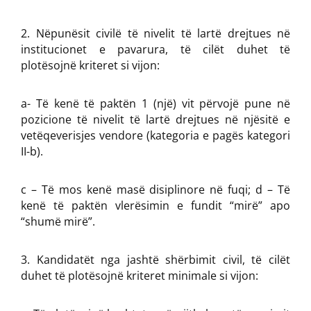
Nëpunësit civilë të nivelit të lartë drejtues në
institucionet e pavarura, të cilët duhet të
plotësojnë kriteret si vijon:
a- Të kenë të paktën 1 (një) vit përvojë pune në
pozicione të nivelit të lartë drejtues në njësitë e
vetëqeverisjes vendore (kategoria e pagës kategori
II-b).
c – Të mos kenë masë disiplinore në fuqi; d – Të
kenë të paktën vlerësimin e fundit “mirë” apo
“shumë mirë”.
Kandidatët nga jashtë shërbimit civil, të cilët
duhet të plotësojnë kriteret minimale si vijon: