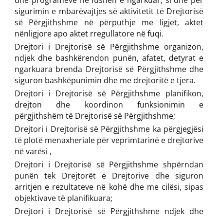
dhe programeve në fushën e ngarkuar, si dhe për
sigurimin e mbarëvajtjes së aktivitetit të Drejtorisë
së Përgjithshme në përputhje me ligjet, aktet
nënligjore apo aktet rregullatore në fuqi.
Drejtori i Drejtorisë së Përgjithshme organizon,
ndjek dhe bashkërendon punën, afatet, detyrat e
ngarkuara brenda Drejtorisë së Përgjithshme dhe
siguron bashkëpunimin dhe me drejtoritë e tjera.
Drejtori i Drejtorisë së Përgjithshme planifikon,
drejton dhe koordinon funksionimin e
përgjithshëm të Drejtorisë së Përgjithshme;
Drejtori i Drejtorisë së Përgjithshme ka përgjegjësi
të plotë menaxheriale për veprimtarinë e drejtorive
në varësi ,
Drejtori i Drejtorisë së Përgjithshme shpërndan
punën tek Drejtorët e Drejtorive dhe siguron
arritjen e rezultateve në kohë dhe me cilësi, sipas
objektivave të planifikuara;
Drejtori i Drejtorisë së Përgjithshme ndjek dhe