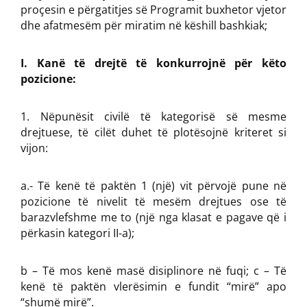
proçesin e përgatitjes së Programit buxhetor vjetor
dhe afatmesëm për miratim në këshill bashkiak;
I. Kanë të drejtë të konkurrojnë për këto
pozicione:
Nëpunësit civilë të kategorisë së mesme
drejtuese, të cilët duhet të plotësojnë kriteret si
vijon:
a.- Të kenë të paktën 1 (një) vit përvojë pune në
pozicione të nivelit të mesëm drejtues ose të
barazvlefshme me to (një nga klasat e pagave që i
përkasin kategori II-a);
b – Të mos kenë masë disiplinore në fuqi; c – Të
kenë të paktën vlerësimin e fundit “mirë” apo
“shumë mirë”.