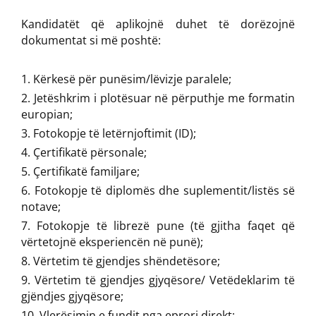
Kandidatët që aplikojnë duhet të dorëzojnë
dokumentat si më poshtë:
Kërkesë për punësim/lëvizje paralele;
Jetëshkrim i plotësuar në përputhje me formatin
europian;
Fotokopje të letërnjoftimit (ID);
Çertifikatë përsonale;
Çertifikatë familjare;
Fotokopje të diplomës dhe suplementit/listës së
notave;
Fotokopje të librezë pune (të gjitha faqet që
vërtetojnë eksperiencën në punë);
Vërtetim të gjendjes shëndetësore;
Vërtetim të gjendjes gjyqësore/ Vetëdeklarim të
gjëndjes gjyqësore;
Vlerësimin e fundit nga eprori direkt;