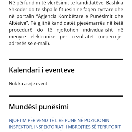
Në përfundim të vlerësimit të kandidatëve, Bashkia
Shkodër do të shpallë fituesin në faqen zyrtare dhe
në portalin “Agjencia Kombëtare e Punësimit dhe
Aftësive”. Të gjithë kandidatët pjesëmarrës në këtë
procedurë do të njoftohen individualisht në
mënyrë elektronike për rezultatet (nëpërmjet
adresës së e-mail).
Kalendari i eventeve
Nuk ka asnjë event
Mundësi punësimi
NJOFTIM PËR VEND TË LIRË PUNE NË POZICIONIN
INSPEKTOR, INSPEKTORIATI I MBROJTJES SË TERRITORIT