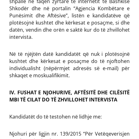
shpallë në faqen zyrtare të internetit të Bashkisë
Shkodër dhe në portalin “Agjencia Kombëtare e
Punësimit dhe Aftësive”, listën e kandidatëve që
plotësojnë kushtet dhe kërkesat e posaçme, si dhe
datën, vendin dhe orën e saktë kur do të zhvillohet
intervista.
Në të njëjtën datë kandidatët që nuk i plotësojnë
kushtet dhe kërkesat e posaçme do të njoftohen
individualisht (nëpërmjet adresës së e-mail) për
shkaqet e moskualifikimit.
IV. FUSHAT E NJOHURIVE, AFTËSITË DHE CILËSITË
MBI TË CILAT DO TË ZHVILLOHET INTERVISTA
Kandidatët do të testohen në lidhje me:
Njohuri për ligjin nr. 139/2015 “Për Vetëqeverisjen