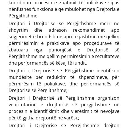
koordinon procesin e zbatimit të politikave sipas
nënfushës funksionale që mbulohet nga Drejtoria e
Përgjithshme;
Drejtori i Drejtorisë së Përgjithshme merr në
shqyrtim dhe adreson rekomandimet apo
sugjerimet e brendshme apo të jashtme me qëllim
përmirësimin e praktikave apo proçedurave të
zbatuara nga punonjësit e Drejtorisë së
Përgjithshme me qëllim përmirësimin e rezultateve
dhe performancës së kësaj të fundit.
Drejtori i Drejtorisë së Përgjithshme identifikon
mundësitë për reduktim të shpenzimeve, për
përmirësim të politikave, dhe performancës së
Drejtorisë së Përgjithshme;
Drejtori i Drejtorisë së Përgjithshme organizon
veprimtarinë e drejtorisë së përgjithshme në
proçesin e identifikimit dhe vlerësimit të nevojave
për të gjitha drejtoritë në varësi.;
Drejtori i Drejtorisë së Përgjithshme drejton