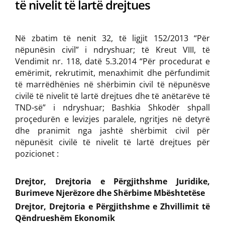
të nivelit të lartë drejtues
Në zbatim të nenit 32, të ligjit 152/2013 “Për
nëpunësin civil” i ndryshuar; të Kreut VIII, të
Vendimit nr. 118, datë 5.3.2014 “Për procedurat e
emërimit, rekrutimit, menaxhimit dhe përfundimit
të marrëdhënies në shërbimin civil të nëpunësve
civilë të nivelit të lartë drejtues dhe të anëtarëve të
TND-së” i ndryshuar; Bashkia Shkodër shpall
proçedurën e levizjes paralele, ngritjes në detyrë
dhe pranimit nga jashtë shërbimit civil për
nëpunësit civilë të nivelit të lartë drejtues për
pozicionet :
Drejtor, Drejtoria e Përgjithshme Juridike,
Burimeve Njerëzore dhe Shërbime Mbështetëse
Drejtor, Drejtoria e Përgjithshme e Zhvillimit të
Qëndrueshëm Ekonomik