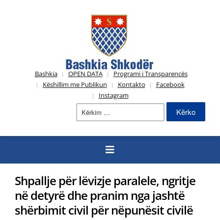
Bashkia
OPEN DATA
Programi i Transparencës
Këshillim me Publikun
Kontakto
Facebook
Instagram
Kërko
për:
Shpallje për lëvizje paralele, ngritje
në detyrë dhe pranim nga jashtë
shërbimit civil për nëpunësit civilë