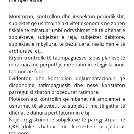
më sipër është:
Monitoron, kontrollon dhe inspekton periodikisht,
subjektet që ushtrojnë aktivitet ekonomik në zonën
fiskale të miratuar (mbi ndryshimet në të dhënat e
subjekteve, subjektet e reja, subjektet debitore,
subjektet e mbyllura, të pezulluara, realizimin e të
ardhurave, etj.
Kryen krontrolle të tatimpaguesve, sipas planeve të
miratuara në përputhje me zbatimin e legjislacionit
tatimor në fuqi.
Evidenton dhe kontrollon dokumentacionin që
disponojnë tatimpaguesit dhe nëse konstaton
parregullsi zbaton proçedurat tatimore.
Plotëson akt kontrollin që mbahet në ambjentet e
ushtrimit të aktivitetit të subjektit, me të gjitha të
dhënat e duhura përt faturimin e tij
Ndjek regjistrimin e subjekteve të paregjistruar në
QKB duke zbatuar me korrektësi proçedurat
tatimore.