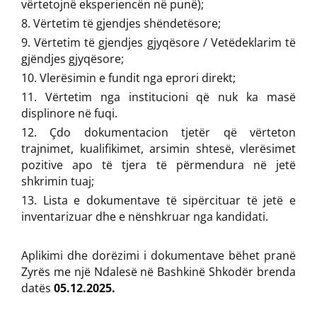
vërtetojnë eksperiencën në punë);
Vërtetim të gjendjes shëndetësore;
Vërtetim të gjendjes gjyqësore / Vetëdeklarim të
gjëndjes gjyqësore;
Vlerësimin e fundit nga eprori direkt;
Vërtetim nga institucioni që nuk ka masë
displinore në fuqi.
Çdo dokumentacion tjetër që vërteton
trajnimet, kualifikimet, arsimin shtesë, vlerësimet
pozitive apo të tjera të përmendura në jetë
shkrimin tuaj;
Lista e dokumentave të sipërcituar të jetë e
inventarizuar dhe e nënshkruar nga kandidati.
Aplikimi dhe dorëzimi i dokumentave bëhet pranë
Zyrës me një Ndalesë në Bashkinë Shkodër brenda
datës
05.12.2025.