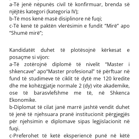
a-Të jenë nëpunës civil të konfirmuar, brenda së
njëjtës kategori (kategoria IV);
b-Të mos kenë masë disiplinore në fuqi;
c-Të kenë të paktën vlerësimin e fundit “Mirë” apo
“Shumë mirë”;
Kandidatët duhet të plotësojnë kërkesat e
posaçme si vijon:
a-Të zotërojnë diplomë të nivelit “Master i
shkencave” apo“Master profesional” të përftuar në
fund të studimeve të ciklit të dytë me 120 kredite
dhe me kohëzgjatje normale 2 (dy) vite akademike,
ose të barasvlefshme me të, në Shkenca
Ekonomike.
b-Diplomat të cilat janë marrë jashtë vendit duhet
të jenë të njehsuara pranë institucionit përgjegjës
për njehsimin e diplomave sipas legjislacionit në
fuqi.
c-Preferohet të ketë eksperiencë punë në këtë