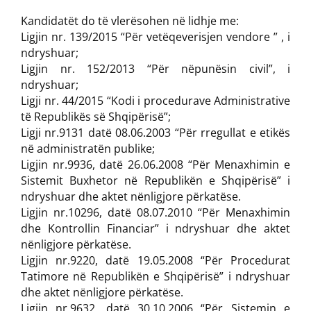
Kandidatët do të vlerësohen në lidhje me:
Ligjin nr. 139/2015 “Për vetëqeverisjen vendore ” , i
ndryshuar;
Ligjin nr. 152/2013 “Për nëpunësin civil”, i
ndryshuar;
Ligji nr. 44/2015 “Kodi i procedurave Administrative
të Republikës së Shqipërisë”;
Ligji nr.9131 datë 08.06.2003 “Për rregullat e etikës
në administratën publike;
Ligjin nr.9936, datë 26.06.2008 “Për Menaxhimin e
Sistemit Buxhetor në Republikën e Shqipërisë” i
ndryshuar dhe aktet nënligjore përkatëse.
Ligjin nr.10296, datë 08.07.2010 “Për Menaxhimin
dhe Kontrollin Financiar” i ndryshuar dhe aktet
nënligjore përkatëse.
Ligjin nr.9220, datë 19.05.2008 “Për Procedurat
Tatimore në Republikën e Shqipërisë” i ndryshuar
dhe aktet nënligjore përkatëse.
Ligjin nr.9632, datë 30.10.2006 “Për Sistemin e