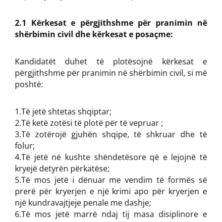
2.1 Kërkesat e përgjithshme për pranimin në
shërbimin civil dhe kërkesat e posaçme:
Kandidatët duhet të plotësojnë kërkesat e
përgjithshme për pranimin në shërbimin civil, si më
poshtë:
1.Të jetë shtetas shqiptar;
2.Të ketë zotësi të plotë për të vepruar ;
3.Të zotërojë gjuhën shqipe, të shkruar dhe të
folur;
4.Të jetë në kushte shëndetësore që e lejojnë të
kryejë detyrën përkatëse;
5.Të mos jetë i dënuar me vendim të formës së
prerë për kryerjen e një krimi apo për kryerjen e
një kundravajtjeje penale me dashje;
6.Të mos jetë marrë ndaj tij masa disiplinore e