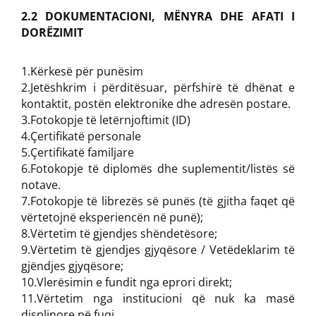
2.2 DOKUMENTACIONI, MËNYRA DHE AFATI I
DORËZIMIT
1.Kërkesë për punësim
2.Jetëshkrim i përditësuar, përfshirë të dhënat e
kontaktit, postën elektronike dhe adresën postare.
3.Fotokopje të letërnjoftimit (ID)
4.Çertifikatë personale
5.Çertifikatë familjare
6.Fotokopje të diplomës dhe suplementit/listës së
notave.
7.Fotokopje të librezës së punës (të gjitha faqet që
vërtetojnë eksperiencën në punë);
8.Vërtetim të gjendjes shëndetësore;
9.Vërtetim të gjendjes gjyqësore / Vetëdeklarim të
gjëndjes gjyqësore;
10.Vlerësimin e fundit nga eprori direkt;
11.Vërtetim nga institucioni që nuk ka masë
displinore në fuqi.