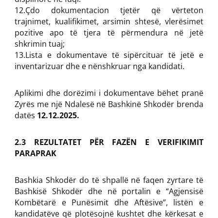
12.Çdo dokumentacion tjetër që vërteton
trajnimet, kualifikimet, arsimin shtesë, vlerësimet
pozitive apo të tjera të përmendura në jetë
shkrimin tuaj;
13.Lista e dokumentave të sipërcituar të jetë e
inventarizuar dhe e nënshkruar nga kandidati.
Aplikimi dhe dorëzimi i dokumentave bëhet pranë
Zyrës me një Ndalesë në Bashkinë Shkodër brenda
datës
12.12.2025.
2.3 REZULTATET PËR FAZËN E VERIFIKIMIT
PARAPRAK
Bashkia Shkodër do të shpallë në faqen zyrtare të
Bashkisë Shkodër dhe në portalin e “Agjensisë
Kombëtarë e Punësimit dhe Aftësive”, listën e
kandidatëve që plotësojnë kushtet dhe kërkesat e