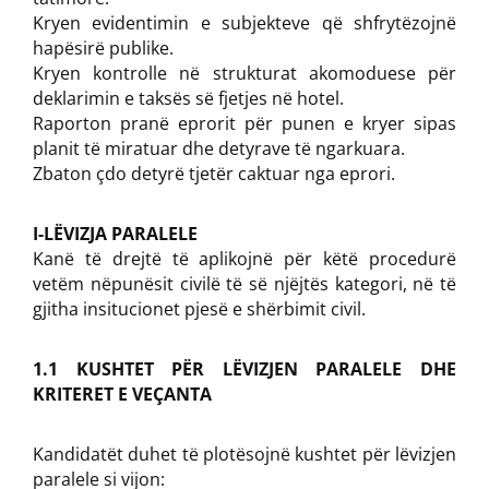
Kryen evidentimin e subjekteve që shfrytëzojnë
hapësirë publike.
Kryen kontrolle në strukturat akomoduese për
deklarimin e taksës së fjetjes në hotel.
Raporton pranë eprorit për punen e kryer sipas
planit të miratuar dhe detyrave të ngarkuara.
Zbaton çdo detyrë tjetër caktuar nga eprori.
I-LËVIZJA PARALELE
Kanë të drejtë të aplikojnë për këtë procedurë
vetëm nëpunësit civilë të së njëjtës kategori, në të
gjitha insitucionet pjesë e shërbimit civil.
1.1 KUSHTET PËR LËVIZJEN PARALELE DHE
KRITERET E VEÇANTA
Kandidatët duhet të plotësojnë kushtet për lëvizjen
paralele si vijon: