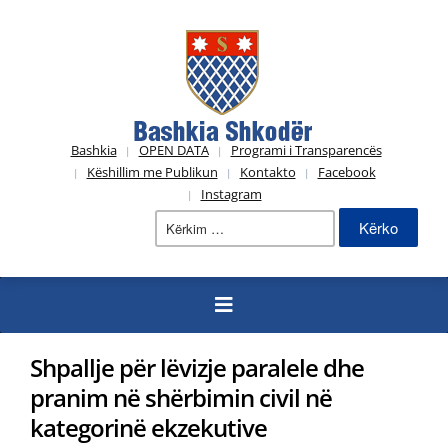
Bashkia
OPEN DATA
Programi i Transparencës
Këshillim me Publikun
Kontakto
Facebook
Instagram
Kërko
për:
Shpallje për lëvizje paralele dhe
pranim në shërbimin civil në
kategorinë ekzekutive