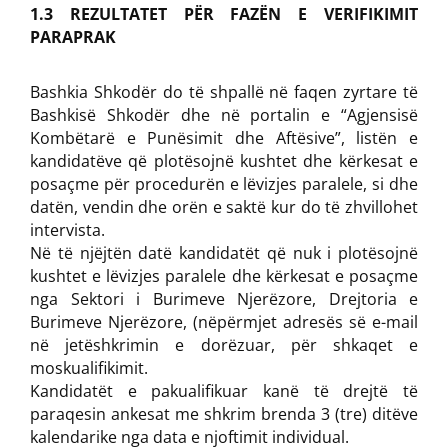
1.3 REZULTATET PËR FAZËN E VERIFIKIMIT
PARAPRAK
Bashkia Shkodër do të shpallë në faqen zyrtare të
Bashkisë Shkodër dhe në portalin e “Agjensisë
Kombëtarë e Punësimit dhe Aftësive”, listën e
kandidatëve që plotësojnë kushtet dhe kërkesat e
posaçme për procedurën e lëvizjes paralele, si dhe
datën, vendin dhe orën e saktë kur do të zhvillohet
intervista.
Në të njëjtën datë kandidatët që nuk i plotësojnë
kushtet e lëvizjes paralele dhe kërkesat e posaçme
nga Sektori i Burimeve Njerëzore, Drejtoria e
Burimeve Njerëzore, (nëpërmjet adresës së e-mail
në jetëshkrimin e dorëzuar, për shkaqet e
moskualifikimit.
Kandidatët e pakualifikuar kanë të drejtë të
paraqesin ankesat me shkrim brenda 3 (tre) ditëve
kalendarike nga data e njoftimit individual.