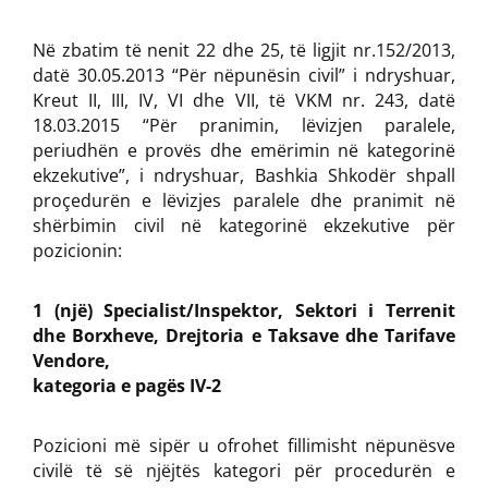
Në zbatim të nenit 22 dhe 25, të ligjit nr.152/2013,
datë 30.05.2013 “Për nëpunësin civil” i ndryshuar,
Kreut II, III, IV, VI dhe VII, të VKM nr. 243, datë
18.03.2015 “Për pranimin, lëvizjen paralele,
periudhën e provës dhe emërimin në kategorinë
ekzekutive”, i ndryshuar, Bashkia Shkodër shpall
proçedurën e lëvizjes paralele dhe pranimit në
shërbimin civil në kategorinë ekzekutive për
pozicionin:
1 (një) Specialist/Inspektor, Sektori i Terrenit
dhe Borxheve, Drejtoria e Taksave dhe Tarifave
Vendore,
kategoria e pagës IV-2
Pozicioni më sipër u ofrohet fillimisht nëpunësve
civilë të së njëjtës kategori për procedurën e