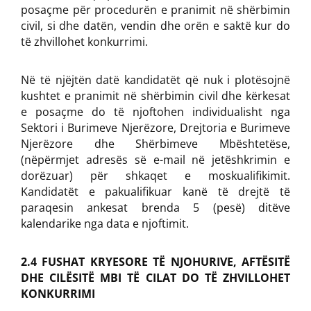
posaçme për procedurën e pranimit në shërbimin
civil, si dhe datën, vendin dhe orën e saktë kur do
të zhvillohet konkurrimi.
Në të njëjtën datë kandidatët që nuk i plotësojnë
kushtet e pranimit në shërbimin civil dhe kërkesat
e posaçme do të njoftohen individualisht nga
Sektori i Burimeve Njerëzore, Drejtoria e Burimeve
Njerëzore dhe Shërbimeve Mbështetëse,
(nëpërmjet adresës së e-mail në jetëshkrimin e
dorëzuar) për shkaqet e moskualifikimit.
Kandidatët e pakualifikuar kanë të drejtë të
paraqesin ankesat brenda 5 (pesë) ditëve
kalendarike nga data e njoftimit.
2.4 FUSHAT KRYESORE TË NJOHURIVE, AFTËSITË
DHE CILËSITË MBI TË CILAT DO TË ZHVILLOHET
KONKURRIMI