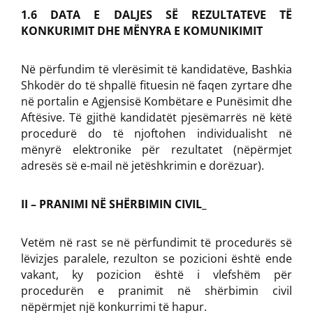
1.6 DATA E DALJES SË REZULTATEVE TË
KONKURIMIT DHE MËNYRA E KOMUNIKIMIT
Në përfundim të vlerësimit të kandidatëve, Bashkia
Shkodër do të shpallë fituesin në faqen zyrtare dhe
në portalin e Agjensisë Kombëtare e Punësimit dhe
Aftësive. Të gjithë kandidatët pjesëmarrës në këtë
procedurë do të njoftohen individualisht në
mënyrë elektronike për rezultatet (nëpërmjet
adresës së e-mail në jetëshkrimin e dorëzuar).
II – PRANIMI NË SHËRBIMIN CIVIL_
Vetëm në rast se në përfundimit të procedurës së
lëvizjes paralele, rezulton se pozicioni është ende
vakant, ky pozicion është i vlefshëm për
procedurën e pranimit në shërbimin civil
nëpërmjet një konkurrimi të hapur.