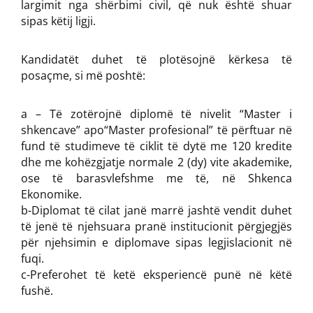
largimit nga shërbimi civil, që nuk është shuar
sipas këtij ligji.
Kandidatët duhet të plotësojnë kërkesa të
posaçme, si më poshtë:
a – Të zotërojnë diplomë të nivelit “Master i
shkencave” apo“Master profesional” të përftuar në
fund të studimeve të ciklit të dytë me 120 kredite
dhe me kohëzgjatje normale 2 (dy) vite akademike,
ose të barasvlefshme me të, në Shkenca
Ekonomike.
b-Diplomat të cilat janë marrë jashtë vendit duhet
të jenë të njehsuara pranë institucionit përgjegjës
për njehsimin e diplomave sipas legjislacionit në
fuqi.
c-Preferohet të ketë eksperiencë punë në këtë
fushë.