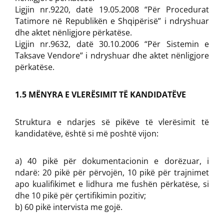
Ligjin nr.9220, datë 19.05.2008 “Për Procedurat
Tatimore në Republikën e Shqipërisë” i ndryshuar
dhe aktet nënligjore përkatëse.
Ligjin nr.9632, datë 30.10.2006 “Për Sistemin e
Taksave Vendore” i ndryshuar dhe aktet nënligjore
përkatëse.
1.5 MËNYRA E VLERËSIMIT TË KANDIDATËVE
Struktura e ndarjes së pikëve të vlerësimit të
kandidatëve, është si më poshtë vijon:
a) 40 pikë për dokumentacionin e dorëzuar, i
ndarë: 20 pikë për përvojën, 10 pikë për trajnimet
apo kualifikimet e lidhura me fushën përkatëse, si
dhe 10 pikë për çertifikimin pozitiv;
b) 60 pikë intervista me gojë.