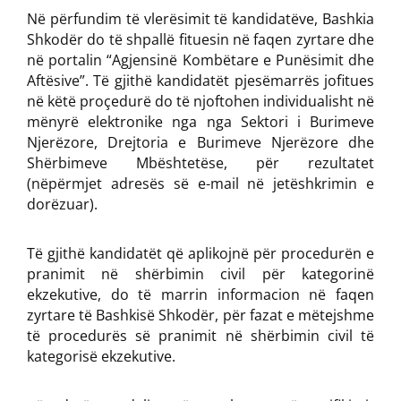
Në përfundim të vlerësimit të kandidatëve, Bashkia
Shkodër do të shpallë fituesin në faqen zyrtare dhe
në portalin “Agjensinë Kombëtare e Punësimit dhe
Aftësive”. Të gjithë kandidatët pjesëmarrës jofitues
në këtë proçedurë do të njoftohen individualisht në
mënyrë elektronike nga nga Sektori i Burimeve
Njerëzore, Drejtoria e Burimeve Njerëzore dhe
Shërbimeve Mbështetëse, për rezultatet
(nëpërmjet adresës së e-mail në jetëshkrimin e
dorëzuar).
Të gjithë kandidatët që aplikojnë për procedurën e
pranimit në shërbimin civil për kategorinë
ekzekutive, do të marrin informacion në faqen
zyrtare të Bashkisë Shkodër, për fazat e mëtejshme
të procedurës së pranimit në shërbimin civil të
kategorisë ekzekutive.