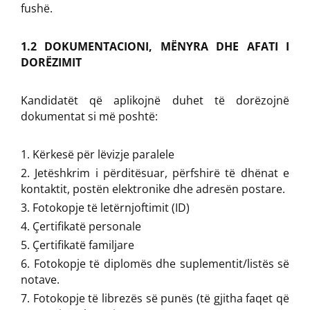
fushë.
1.2 DOKUMENTACIONI, MËNYRA DHE AFATI I
DORËZIMIT
Kandidatët që aplikojnë duhet të dorëzojnë
dokumentat si më poshtë:
Kërkesë për lëvizje paralele
Jetëshkrim i përditësuar, përfshirë të dhënat e
kontaktit, postën elektronike dhe adresën postare.
Fotokopje të letërnjoftimit (ID)
Çertifikatë personale
Çertifikatë familjare
Fotokopje të diplomës dhe suplementit/listës së
notave.
Fotokopje të librezës së punës (të gjitha faqet që