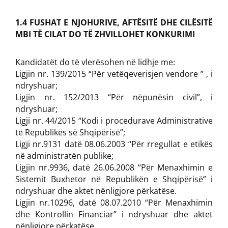
1.4 FUSHAT E NJOHURIVE, AFTËSITË DHE CILËSITË
MBI TË CILAT DO TË ZHVILLOHET KONKURIMI
Kandidatët do të vlerësohen në lidhje me:
Ligjin nr. 139/2015 “Për vetëqeverisjen vendore ” , i
ndryshuar;
Ligjin nr. 152/2013 “Për nëpunësin civil”, i
ndryshuar;
Ligji nr. 44/2015 “Kodi i procedurave Administrative
të Republikës së Shqipërisë”;
Ligji nr.9131 datë 08.06.2003 “Për rregullat e etikës
në administratën publike;
Ligjin nr.9936, datë 26.06.2008 “Për Menaxhimin e
Sistemit Buxhetor në Republikën e Shqipërisë” i
ndryshuar dhe aktet nënligjore përkatëse.
Ligjin nr.10296, datë 08.07.2010 “Për Menaxhimin
dhe Kontrollin Financiar” i ndryshuar dhe aktet
nënligjore përkatëse.