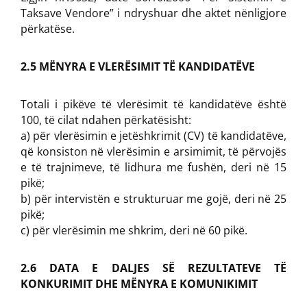
Taksave Vendore” i ndryshuar dhe aktet nënligjore
përkatëse.
2.5 MËNYRA E VLERËSIMIT TË KANDIDATËVE
Totali i pikëve të vlerësimit të kandidatëve është
100, të cilat ndahen përkatësisht:
a) për vlerësimin e jetëshkrimit (CV) të kandidatëve,
që konsiston në vlerësimin e arsimimit, të përvojës
e të trajnimeve, të lidhura me fushën, deri në 15
pikë;
b) për intervistën e strukturuar me gojë, deri në 25
pikë;
c) për vlerësimin me shkrim, deri në 60 pikë.
2.6 DATA E DALJES SË REZULTATEVE TË
KONKURIMIT DHE MËNYRA E KOMUNIKIMIT