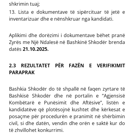
shkrimin tuaj;
Lista e dokumentave të sipërcituar të jetë e
inventarizuar dhe e nënshkruar nga kandidati.
Aplikimi dhe dorëzimi i dokumentave bëhet pranë
Zyrës me Një Ndalesë në Bashkinë Shkodër brenda
datës
21.10.2025.
2.3 REZULTATET PËR FAZËN E VERIFIKIMIT
PARAPRAK
Bashkia Shkodër do të shpallë në faqen zyrtare të
Bashkisë Shkodër dhe në portalin e “Agjensisë
Kombëtarë e Punësimit dhe Aftësive”, listën e
kandidatëve që plotësojnë kushtet dhe kërkesat e
posaçme për procedurën e pranimit në shërbimin
civil, si dhe datën, vendin dhe orën e saktë kur do
të zhvillohet konkurrimi.