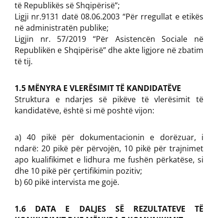
të Republikës së Shqipërisë”;
Ligji nr.9131 datë 08.06.2003 “Për rregullat e etikës
në administratën publike;
Ligjin nr. 57/2019 “Për Asistencën Sociale në
Republikën e Shqipërisë” dhe akte ligjore në zbatim
të tij.
1.5 MËNYRA E VLERËSIMIT TË KANDIDATËVE
Struktura e ndarjes së pikëve të vlerësimit të
kandidatëve, është si më poshtë vijon:
a) 40 pikë për dokumentacionin e dorëzuar, i
ndarë: 20 pikë për përvojën, 10 pikë për trajnimet
apo kualifikimet e lidhura me fushën përkatëse, si
dhe 10 pikë për çertifikimin pozitiv;
b) 60 pikë intervista me gojë.
1.6 DATA E DALJES SË REZULTATEVE TË