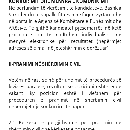
KONKURIMIT DHE MËNYRA E KOMUNIKIMIT
Në përfundim të vlerësimit të kandidatëve, Bashkia
Shkodër do të shpallë fituesin në faqen zyrtare dhe
në portalin e Agjensisë Kombëtare e Punësimit dhe
Aftësive. Të gjithë kandidatët pjesëmarrës në këtë
procedurë do të njoftohen individualisht në
mënyrë elektronike për rezultatet (nëpërmjet
adresës së e-mail në jetëshkrimin e dorëzuar).
II-PRANIMI NË SHËRBIMIN CIVIL
Vetëm në rast se në përfundimit të procedurës së
lëvizjes paralele, rezulton se pozicioni është ende
vakant, ky pozicion është i vlefshëm për
procedurën e pranimit në shërbimin civil
nëpërmjet një konkurrimi të hapur.
2.1 Kërkesat e përgjithshme për pranimin në
shërbimin civil dhe kërkesat e posaçme: