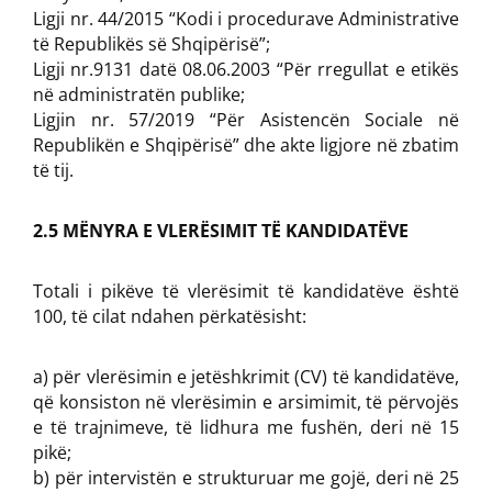
Ligji nr. 44/2015 “Kodi i procedurave Administrative
të Republikës së Shqipërisë”;
Ligji nr.9131 datë 08.06.2003 “Për rregullat e etikës
në administratën publike;
Ligjin nr. 57/2019 “Për Asistencën Sociale në
Republikën e Shqipërisë” dhe akte ligjore në zbatim
të tij.
2.5 MËNYRA E VLERËSIMIT TË KANDIDATËVE
Totali i pikëve të vlerësimit të kandidatëve është
100, të cilat ndahen përkatësisht:
a) për vlerësimin e jetëshkrimit (CV) të kandidatëve,
që konsiston në vlerësimin e arsimimit, të përvojës
e të trajnimeve, të lidhura me fushën, deri në 15
pikë;
b) për intervistën e strukturuar me gojë, deri në 25