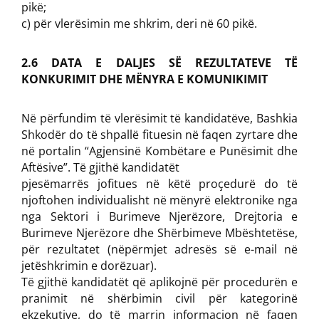
pikë;
c) për vlerësimin me shkrim, deri në 60 pikë.
2.6 DATA E DALJES SË REZULTATEVE TË
KONKURIMIT DHE MËNYRA E KOMUNIKIMIT
Në përfundim të vlerësimit të kandidatëve, Bashkia
Shkodër do të shpallë fituesin në faqen zyrtare dhe
në portalin “Agjensinë Kombëtare e Punësimit dhe
Aftësive”. Të gjithë kandidatët
pjesëmarrës jofitues në këtë proçedurë do të
njoftohen individualisht në mënyrë elektronike nga
nga Sektori i Burimeve Njerëzore, Drejtoria e
Burimeve Njerëzore dhe Shërbimeve Mbështetëse,
për rezultatet (nëpërmjet adresës së e-mail në
jetëshkrimin e dorëzuar).
Të gjithë kandidatët që aplikojnë për procedurën e
pranimit në shërbimin civil për kategorinë
ekzekutive, do të marrin informacion në faqen