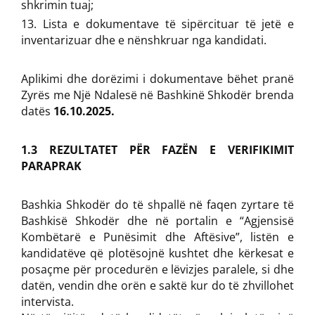
shkrimin tuaj;
Lista e dokumentave të sipërcituar të jetë e
inventarizuar dhe e nënshkruar nga kandidati.
Aplikimi dhe dorëzimi i dokumentave bëhet pranë
Zyrës me Një Ndalesë në Bashkinë Shkodër brenda
datës
16.10.2025.
1.3 REZULTATET PËR FAZËN E VERIFIKIMIT
PARAPRAK
Bashkia Shkodër do të shpallë në faqen zyrtare të
Bashkisë Shkodër dhe në portalin e “Agjensisë
Kombëtarë e Punësimit dhe Aftësive”, listën e
kandidatëve që plotësojnë kushtet dhe kërkesat e
posaçme për procedurën e lëvizjes paralele, si dhe
datën, vendin dhe orën e saktë kur do të zhvillohet
intervista.