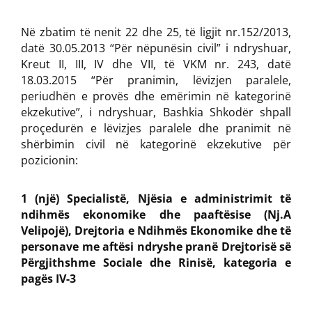
Në zbatim të nenit 22 dhe 25, të ligjit nr.152/2013,
datë 30.05.2013 “Për nëpunësin civil” i ndryshuar,
Kreut II, III, IV dhe VII, të VKM nr. 243, datë
18.03.2015 “Për pranimin, lëvizjen paralele,
periudhën e provës dhe emërimin në kategorinë
ekzekutive”, i ndryshuar, Bashkia Shkodër shpall
proçedurën e lëvizjes paralele dhe pranimit në
shërbimin civil në kategorinë ekzekutive për
pozicionin:
1 (një) Specialistë, Njësia e administrimit të
ndihmës ekonomike dhe paaftësise (Nj.A
Velipojë), Drejtoria e Ndihmës Ekonomike dhe të
personave me aftësi ndryshe pranë Drejtorisë së
Përgjithshme Sociale dhe Rinisë, kategoria e
pagës IV-3