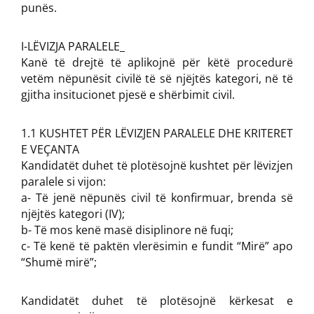
punës.
I-LËVIZJA PARALELE_
Kanë të drejtë të aplikojnë për këtë procedurë
vetëm nëpunësit civilë të së njëjtës kategori, në të
gjitha insitucionet pjesë e shërbimit civil.
1.1 KUSHTET PËR LËVIZJEN PARALELE DHE KRITERET
E VEÇANTA
Kandidatët duhet të plotësojnë kushtet për lëvizjen
paralele si vijon:
a- Të jenë nëpunës civil të konfirmuar, brenda së
njëjtës kategori (IV);
b- Të mos kenë masë disiplinore në fuqi;
c- Të kenë të paktën vlerësimin e fundit “Mirë” apo
“Shumë mirë”;
Kandidatët duhet të plotësojnë kërkesat e