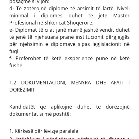
posaçme si vijon:
d- Të zotërojnë diplomë të arsimit të lartë. Niveli
minimal i diplomës duhet të jetë Master
Profesional në Shkencat Shoqërore.
e- Diplomat të cilat janë marrë jashtë vendit duhet
të jenë të njehsuara pranë institucionit përgjegjës
për njehsimin e diplomave sipas legjislacionit në
fuqi.
f- Preferohet të ketë eksperiencë punë në këtë
fushë.
1.2 DOKUMENTACIONI, MËNYRA DHE AFATI I
DORËZIMIT
Kandidatët që aplikojnë duhet të dorëzojnë
dokumentat si më poshtë:
Kërkesë për lëvizje paralele