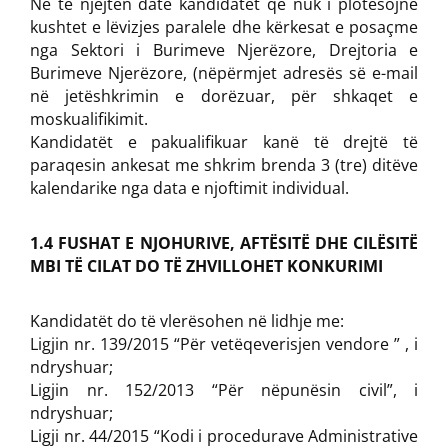
Në të njëjtën datë kandidatët që nuk i plotësojnë
kushtet e lëvizjes paralele dhe kërkesat e posaçme
nga Sektori i Burimeve Njerëzore, Drejtoria e
Burimeve Njerëzore, (nëpërmjet adresës së e-mail
në jetëshkrimin e dorëzuar, për shkaqet e
moskualifikimit.
Kandidatët e pakualifikuar kanë të drejtë të
paraqesin ankesat me shkrim brenda 3 (tre) ditëve
kalendarike nga data e njoftimit individual.
1.4 FUSHAT E NJOHURIVE, AFTËSITË DHE CILËSITË
MBI TË CILAT DO TË ZHVILLOHET KONKURIMI
Kandidatët do të vlerësohen në lidhje me:
Ligjin nr. 139/2015 “Për vetëqeverisjen vendore ” , i
ndryshuar;
Ligjin nr. 152/2013 “Për nëpunësin civil”, i
ndryshuar;
Ligji nr. 44/2015 “Kodi i procedurave Administrative