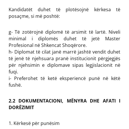
Kandidatët duhet të plotësojnë kërkesa të
posaçme, si më poshtë:
g- Të zotërojnë diplomë të arsimit të lartë. Niveli
minimal i diplomës duhet të jetë Master
Profesional në Shkencat Shoqërore.
h- Diplomat të cilat janë marrë jashtë vendit duhet
të jenë të njehsuara pranë institucionit përgjegjës
për njehsimin e diplomave sipas legjislacionit në
fuqi.
i- Preferohet të ketë eksperiencë punë në këtë
fushë.
2.2 DOKUMENTACIONI, MËNYRA DHE AFATI I
DORËZIMIT
Kërkesë për punësim