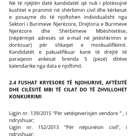
Në të njëjtën datë kandidatët që nuk i plotësojnë
kushtet e pranimit në shërbimin civil dhe kërkesat
e posaçme do të njoftohen individualisht nga
Sektori i Burimeve Njerëzore, Drejtoria e Burimeve
Njerëzore dhe Shërbimeve Mbështetëse,
(nëpërmjet adresës së e-mail në jetëshkrimin e
dorëzuar) për shkaqet e moskualifikimit.
Kandidatët e pakualifikuar kanë të drejtë të
paraqesin ankesat brenda 5 (pesë) ditëve
kalendarike nga data e njoftimit.
2.4 FUSHAT KRYESORE TË NJOHURIVE, AFTËSITË
DHE CILËSITË MBI TË CILAT DO TË ZHVILLOHET
KONKURRIMI
Ligjin nr. 139/2015 “Për vetëqeverisjen vendore ” , i
ndryshuar;
Ligjin nr. 152/2013 “Për nëpunësin civil”, i
ndryshuar;