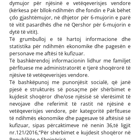
dymujor për njësinë e vetëqeverisjes vendore
(kërkesa për bllok-ndihmën dhe fondin e Pak bëhet
çdo gjashtëmujor, në dhjetor për 6-mujorin e parë
të vitit pasardhës dhe në Qershor për 6-mujorin e
dytë të vitit).
Të grumbulloj e të hartoj informacione dhe
statistika për ndihmën ekonomike dhe pagesën e
personave me aftësi të kufizuar.
Të bashkërendoj informacionin lidhur me familjet
përfituese me administratorët e tjerë shoqërorë të
njësive të vetëqeverisjes vendore.
Të bashkëpunoj me punonjësit socialë, që janë
pjesë e strukturës së posaçme për shërbimet e
kujdesit shoqëror dhe/ose njësisë së vlerësimit të
nevojave dhe referimit të rastit në njësinë e
vetëqeverisjes vendore, për kategoritë përfituese
të ndihmës ekonomike dhe pagesave të aftësisë së
kufizuar, sipas përcaktimeve në nenin 36,të ligjit
nr.121/2016,“Për shërbimet e kujdesit shoqëror në
Republikën e Shqipërisë.