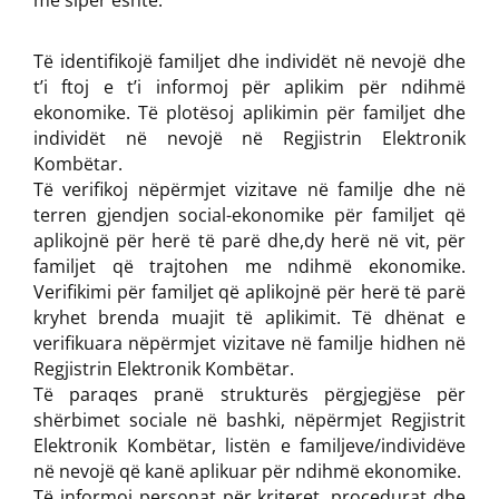
më sipër është:
Të identifikojë familjet dhe individët në nevojë dhe
t’i ftoj e t’i informoj për aplikim për ndihmë
ekonomike. Të plotësoj aplikimin për familjet dhe
individët në nevojë në Regjistrin Elektronik
Kombëtar.
Të verifikoj nëpërmjet vizitave në familje dhe në
terren gjendjen social-ekonomike për familjet që
aplikojnë për herë të parë dhe,dy herë në vit, për
familjet që trajtohen me ndihmë ekonomike.
Verifikimi për familjet që aplikojnë për herë të parë
kryhet brenda muajit të aplikimit. Të dhënat e
verifikuara nëpërmjet vizitave në familje hidhen në
Regjistrin Elektronik Kombëtar.
Të paraqes pranë strukturës përgjegjëse për
shërbimet sociale në bashki, nëpërmjet Regjistrit
Elektronik Kombëtar, listën e familjeve/individëve
në nevojë që kanë aplikuar për ndihmë ekonomike.
Të informoj personat për kriteret, procedurat dhe