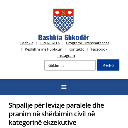
Bashkia
OPEN DATA
Programi i Transparencës
Këshillim me Publikun
Kontakto
Facebook
Instagram
Kërko
për:
Shpallje për lëvizje paralele dhe
pranim në shërbimin civil në
kategorinë ekzekutive