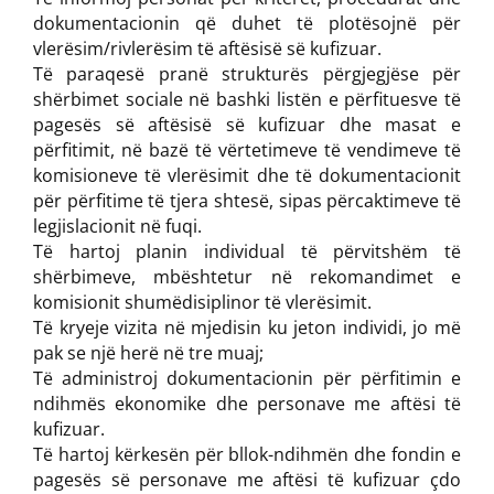
dokumentacionin që duhet të plotësojnë për
vlerësim/rivlerësim të aftësisë së kufizuar.
Të paraqesë pranë strukturës përgjegjëse për
shërbimet sociale në bashki listën e përfituesve të
pagesës së aftësisë së kufizuar dhe masat e
përfitimit, në bazë të vërtetimeve të vendimeve të
komisioneve të vlerësimit dhe të dokumentacionit
për përfitime të tjera shtesë, sipas përcaktimeve të
legjislacionit në fuqi.
Të hartoj planin individual të përvitshëm të
shërbimeve, mbështetur në rekomandimet e
komisionit shumëdisiplinor të vlerësimit.
Të kryeje vizita në mjedisin ku jeton individi, jo më
pak se një herë në tre muaj;
Të administroj dokumentacionin për përfitimin e
ndihmës ekonomike dhe personave me aftësi të
kufizuar.
Të hartoj kërkesën për bllok-ndihmën dhe fondin e
pagesës së personave me aftësi të kufizuar çdo