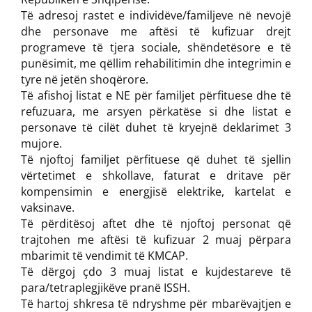
Të adresoj rastet e individëve/familjeve në nevojë
dhe personave me aftësi të kufizuar drejt
programeve të tjera sociale, shëndetësore e të
punësimit, me qëllim rehabilitimin dhe integrimin e
tyre në jetën shoqërore.
Të afishoj listat e NE për familjet përfituese dhe të
refuzuara, me arsyen përkatëse si dhe listat e
personave të cilët duhet të kryejnë deklarimet 3
mujore.
Të njoftoj familjet përfituese që duhet të sjellin
vërtetimet e shkollave, faturat e dritave për
kompensimin e energjisë elektrike, kartelat e
vaksinave.
Të përditësoj aftet dhe të njoftoj personat që
trajtohen me aftësi të kufizuar 2 muaj përpara
mbarimit të vendimit të KMCAP.
Të dërgoj çdo 3 muaj listat e kujdestareve të
para/tetraplegjikëve pranë ISSH.
Të hartoj shkresa të ndryshme për mbarëvajtjen e