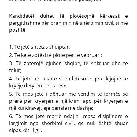
Kandidatët duhet të plotësojnë kërkesat e
përgjithshme për pranimin në shërbimin civil, si më
poshtë:
Të jetë shtetas shqiptar;
Të ketë zotësi të plotë për të vepruar ;
Të zotërojë gjuhën shqipe, të shkruar dhe të
folur;
Të jetë në kushte shëndetësore që e lejojnë të
kryejë detyrën përkatëse;
Të mos jetë i dënuar me vendim të formës së
prerë për kryerjen e një krimi apo për kryerjen e
një kundravajtjeje penale me dashje;
Të mos jetë marrë ndaj tij masa disiplinore e
largimit nga shërbimi civil, që nuk është shuar
sipas këtij ligji.