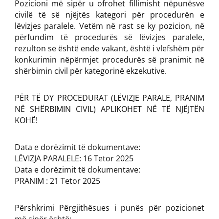
Pozicioni më sipër u ofrohet fillimisht nëpunësve
civilë të së njëjtës kategori për procedurën e
lëvizjes paralele. Vetëm në rast se ky pozicion, në
përfundim të procedurës së lëvizjes paralele,
rezulton se është ende vakant, është i vlefshëm për
konkurimin nëpërmjet procedurës së pranimit në
shërbimin civil për kategorinë ekzekutive.
PËR TË DY PROCEDURAT (LËVIZJE PARALE, PRANIM
NË SHËRBIMIN CIVIL) APLIKOHET NË TË NJËJTËN
KOHË!
Data e dorëzimit të dokumentave:
LËVIZJA PARALELE: 16 Tetor 2025
Data e dorëzimit të dokumentave:
PRANIM : 21 Tetor 2025
Përshkrimi Përgjithësues i punës për pozicionet