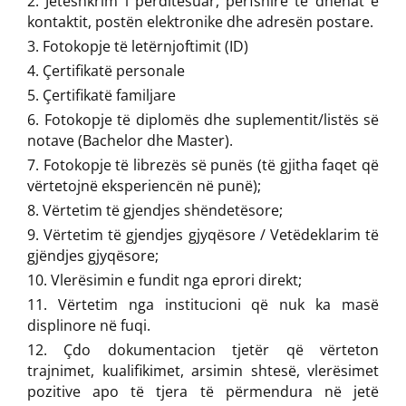
Jetëshkrim i përditësuar, përfshirë të dhënat e
kontaktit, postën elektronike dhe adresën postare.
Fotokopje të letërnjoftimit (ID)
Çertifikatë personale
Çertifikatë familjare
Fotokopje të diplomës dhe suplementit/listës së
notave (Bachelor dhe Master).
Fotokopje të librezës së punës (të gjitha faqet që
vërtetojnë eksperiencën në punë);
Vërtetim të gjendjes shëndetësore;
Vërtetim të gjendjes gjyqësore / Vetëdeklarim të
gjëndjes gjyqësore;
Vlerësimin e fundit nga eprori direkt;
Vërtetim nga institucioni që nuk ka masë
displinore në fuqi.
Çdo dokumentacion tjetër që vërteton
trajnimet, kualifikimet, arsimin shtesë, vlerësimet
pozitive apo të tjera të përmendura në jetë