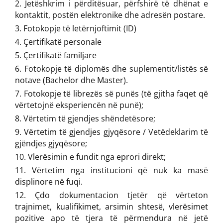
Jetëshkrim i përditësuar, përfshirë të dhënat e
kontaktit, postën elektronike dhe adresën postare.
Fotokopje të letërnjoftimit (ID)
Çertifikatë personale
Çertifikatë familjare
Fotokopje të diplomës dhe suplementit/listës së
notave (Bachelor dhe Master).
Fotokopje të librezës së punës (të gjitha faqet që
vërtetojnë eksperiencën në punë);
Vërtetim të gjendjes shëndetësore;
Vërtetim të gjendjes gjyqësore / Vetëdeklarim të
gjëndjes gjyqësore;
Vlerësimin e fundit nga eprori direkt;
Vërtetim nga institucioni që nuk ka masë
displinore në fuqi.
Çdo dokumentacion tjetër që vërteton
trajnimet, kualifikimet, arsimin shtesë, vlerësimet
pozitive apo të tjera të përmendura në jetë