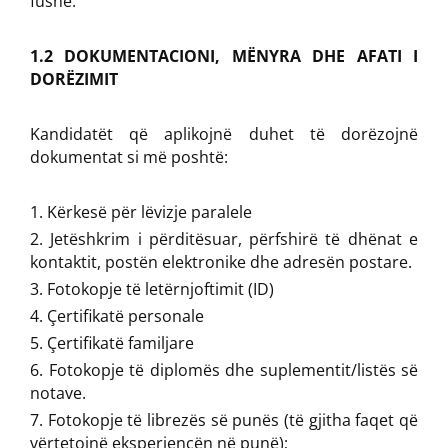
fushë.
1.2 DOKUMENTACIONI, MËNYRA DHE AFATI I
DORËZIMIT
Kandidatët që aplikojnë duhet të dorëzojnë
dokumentat si më poshtë:
Kërkesë për lëvizje paralele
Jetëshkrim i përditësuar, përfshirë të dhënat e
kontaktit, postën elektronike dhe adresën postare.
Fotokopje të letërnjoftimit (ID)
Çertifikatë personale
Çertifikatë familjare
Fotokopje të diplomës dhe suplementit/listës së
notave.
Fotokopje të librezës së punës (të gjitha faqet që
vërtetojnë eksperiencën në punë);