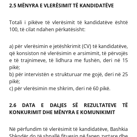
2.5 MËNYRA E VLERËSIMIT TË KANDIDATËVE
Totali i pikëve të vlerësimit të kandidatëve është
100, të cilat ndahen përkatësisht:
a) për vlerësimin e jetëshkrimit (CV) të kandidatëve,
që konsiston në vlerësimin e arsimimit, të përvojës
e të trajnimeve, të lidhura me fushën, deri në 15
pikë;
b) për intervistën e strukturuar me gojë, deri në 25
pikë;
c) për vlerësimin me shkrim, deri në 60 pikë.
2.6 DATA E DALJES SË REZULTATEVE TË
KONKURIMIT DHE MËNYRA E KOMUNIKIMIT
Në përfundim të vlerësimit të kandidatëve, Bashkia
Shkodër do të shpallë fituesin në faqen zyrtare dhe