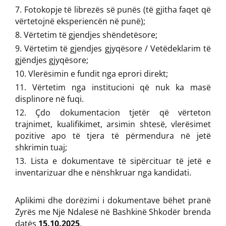
Fotokopje të librezës së punës (të gjitha faqet që
vërtetojnë eksperiencën në punë);
Vërtetim të gjendjes shëndetësore;
Vërtetim të gjendjes gjyqësore / Vetëdeklarim të
gjëndjes gjyqësore;
Vlerësimin e fundit nga eprori direkt;
Vërtetim nga institucioni që nuk ka masë
displinore në fuqi.
Çdo dokumentacion tjetër që vërteton
trajnimet, kualifikimet, arsimin shtesë, vlerësimet
pozitive apo të tjera të përmendura në jetë
shkrimin tuaj;
Lista e dokumentave të sipërcituar të jetë e
inventarizuar dhe e nënshkruar nga kandidati.
Aplikimi dhe dorëzimi i dokumentave bëhet pranë
Zyrës me Një Ndalesë në Bashkinë Shkodër brenda
datës
15.10.2025
.