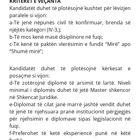
KRITERET E VEÇANTA
Kandidatët duhet të plotësojnë kushtet për lëvizjen
paralele si vijon:
a-Të jenë nëpunës civil të konfirmuar, brenda së
njëjtës kategori (IV-3,);
b-Të mos kenë masë disiplinore në fuqi;
c-Të kenë të paktën vlerësimin e fundit “Mirë” apo
“Shumë mirë”;
Kandidatët duhet të plotësojnë kërkesat e
posaçme si vijon:
d-Të zotërojnë diplomë të arsimit të lartë. Niveli
minimal i diplomës duhet të jetë Master shkencor
në Shkencat Juridike.
e-Diplomat të cilat janë marrë jashtë vendit duhet
të jenë të njehsuara pranë institucionit përgjegjës
për njehsimin e diplomave sipas legjislacionit në
fuqi.
f-Preferohet të ketë eksperiencë punë në këtë