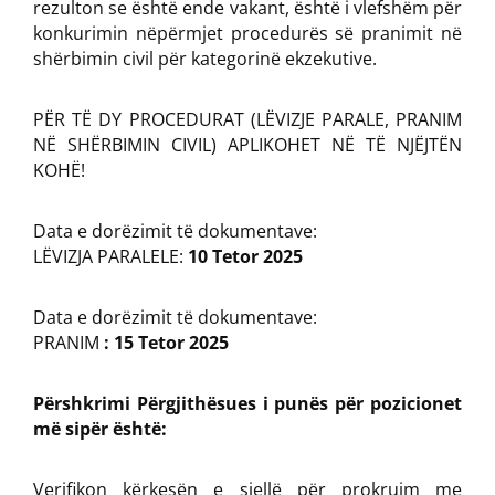
rezulton se është ende vakant, është i vlefshëm për
konkurimin nëpërmjet procedurës së pranimit në
shërbimin civil për kategorinë ekzekutive.
PËR TË DY PROCEDURAT (LËVIZJE PARALE, PRANIM
NË SHËRBIMIN CIVIL) APLIKOHET NË TË NJËJTËN
KOHË!
Data e dorëzimit të dokumentave:
LËVIZJA PARALELE:
10 Tetor 2025
Data e dorëzimit të dokumentave:
PRANIM
: 15 Tetor 2025
Përshkrimi Përgjithësues i punës për pozicionet
më sipër është:
Verifikon kërkesën e sjellë për prokruim me