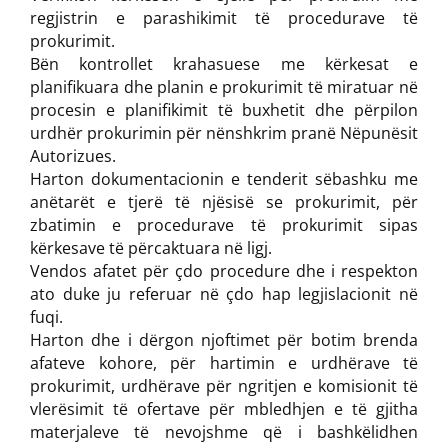
regjistrin e parashikimit të procedurave të
prokurimit.
Bën kontrollet krahasuese me kërkesat e
planifikuara dhe planin e prokurimit të miratuar në
procesin e planifikimit të buxhetit dhe përpilon
urdhër prokurimin për nënshkrim pranë Nëpunësit
Autorizues.
Harton dokumentacionin e tenderit sëbashku me
anëtarët e tjerë të njësisë se prokurimit, për
zbatimin e procedurave të prokurimit sipas
kërkesave të përcaktuara në ligj.
Vendos afatet për çdo procedure dhe i respekton
ato duke ju referuar në çdo hap legjislacionit në
fuqi.
Harton dhe i dërgon njoftimet për botim brenda
afateve kohore, për hartimin e urdhërave të
prokurimit, urdhërave për ngritjen e komisionit të
vlerësimit të ofertave për mbledhjen e të gjitha
materjaleve të nevojshme që i bashkëlidhen