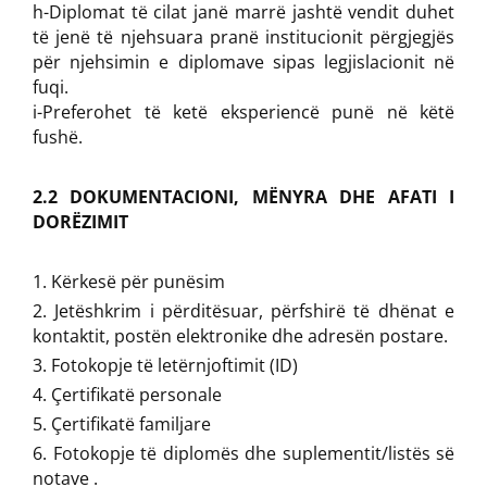
h-Diplomat të cilat janë marrë jashtë vendit duhet
të jenë të njehsuara pranë institucionit përgjegjës
për njehsimin e diplomave sipas legjislacionit në
fuqi.
i-Preferohet të ketë eksperiencë punë në këtë
fushë.
2.2 DOKUMENTACIONI, MËNYRA DHE AFATI I
DORËZIMIT
Kërkesë për punësim
Jetëshkrim i përditësuar, përfshirë të dhënat e
kontaktit, postën elektronike dhe adresën postare.
Fotokopje të letërnjoftimit (ID)
Çertifikatë personale
Çertifikatë familjare
Fotokopje të diplomës dhe suplementit/listës së
notave .