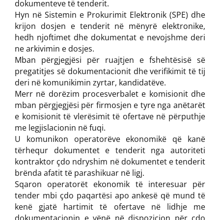
dokumenteve të tenderit.
Hyn në Sistemin e Prokurimit Elektronik (SPE) dhe
krijon dosjen e tenderit në mënyrë elektronike,
hedh njoftimet dhe dokumentat e nevojshme deri
ne arkivimin e dosjes.
Mban përgjegjësi për ruajtjen e fshehtësisë së
pregatitjes së dokumentacionit dhe verifikimit të tij
deri në komunikimin zyrtar, kandidatëve.
Merr në dorëzim procesverbalet e komisionit dhe
mban përgjegjësi për firmosjen e tyre nga anëtarët
e komisionit të vlerësimit të ofertave në përputhje
me legjislacionin në fuqi.
U komunikon operatorëve ekonomikë që kanë
tërhequr dokumentet e tenderit nga autoriteti
kontraktor çdo ndryshim në dokumentet e tenderit
brënda afatit të parashikuar në ligj.
Sqaron operatorët ekonomik të interesuar për
tender mbi çdo paqartësi apo ankesë që mund të
kenë gjatë hartimit të ofertave në lidhje me
dokumentacionin e vënë në dispozicion për çdo