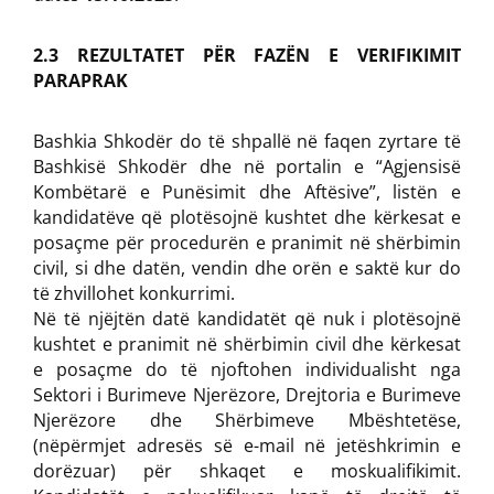
2.3 REZULTATET PËR FAZËN E VERIFIKIMIT
PARAPRAK
Bashkia Shkodër do të shpallë në faqen zyrtare të
Bashkisë Shkodër dhe në portalin e “Agjensisë
Kombëtarë e Punësimit dhe Aftësive”, listën e
kandidatëve që plotësojnë kushtet dhe kërkesat e
posaçme për procedurën e pranimit në shërbimin
civil, si dhe datën, vendin dhe orën e saktë kur do
të zhvillohet konkurrimi.
Në të njëjtën datë kandidatët që nuk i plotësojnë
kushtet e pranimit në shërbimin civil dhe kërkesat
e posaçme do të njoftohen individualisht nga
Sektori i Burimeve Njerëzore, Drejtoria e Burimeve
Njerëzore dhe Shërbimeve Mbështetëse,
(nëpërmjet adresës së e-mail në jetëshkrimin e
dorëzuar) për shkaqet e moskualifikimit.