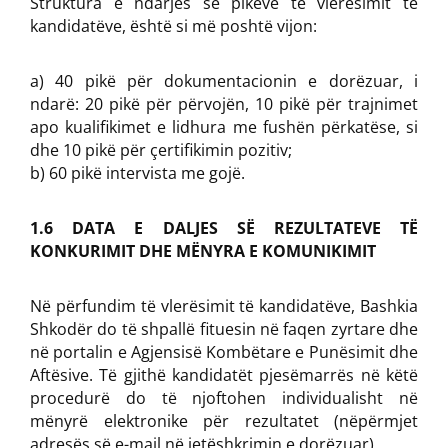
Struktura e ndarjes së pikëve të vlerësimit të
kandidatëve, është si më poshtë vijon:
a) 40 pikë për dokumentacionin e dorëzuar, i
ndarë: 20 pikë për përvojën, 10 pikë për trajnimet
apo kualifikimet e lidhura me fushën përkatëse, si
dhe 10 pikë për çertifikimin pozitiv;
b) 60 pikë intervista me gojë.
1.6 DATA E DALJES SË REZULTATEVE TË
KONKURIMIT DHE MËNYRA E KOMUNIKIMIT
Në përfundim të vlerësimit të kandidatëve, Bashkia
Shkodër do të shpallë fituesin në faqen zyrtare dhe
në portalin e Agjensisë Kombëtare e Punësimit dhe
Aftësive. Të gjithë kandidatët pjesëmarrës në këtë
procedurë do të njoftohen individualisht në
mënyrë elektronike për rezultatet (nëpërmjet
adresës së e-mail në jetëshkrimin e dorëzuar).