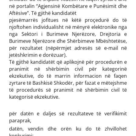
në portalin “Agjensinë Kombëtare e Punësimit dhe
Aftësive”. Të gjithë kandidatët
pjesëmarrës jofitues në këtë proçedurë do të
njoftohen individualisht në mënyrë elektronike nga
nga Sektori i Burimeve Njerëzore, Drejtoria e
Burimeve Njerëzore dhe Shërbimeve Mbështetëse,
për rezultatet (nëpërmjet adresës së e-mail në
jetëshkrimin e dorëzuar).
Të gjithë kandidatët që aplikojnë për procedurën e
pranimit në shërbimin civil për kategorinë
ekzekutive, do të marrin informacion në faqen
zyrtare të Bashkisë Shkodër, për fazat e mëtejshme
të procedurës së pranimit në shërbimin civil të
kategorisë ekzekutive.
për datën e daljes së rezultateve të verifikimit
paraprak,
datën, vendin dhe orën ku do të zhvillohet
konkurimi;