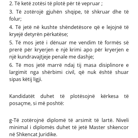
Të ketë zotësi të plotë për të vepruar ;
Të zotërojë gjuhën shqipe, të shkruar dhe të
folur;
Të jetë në kushte shëndetësore që e lejojnë të
kryejë detyrën përkatëse;
Të mos jetë i dënuar me vendim të formës së
prerë për kryerjen e një krimi apo për kryerjen e
një kundravajtjeje penale me dashje;
Të mos jetë marrë ndaj tij masa disiplinore e
largimit nga shërbimi civil, që nuk është shuar
sipas këtij ligji.
Kandidatët duhet të plotësojnë kërkesa të
posaçme, si më poshtë:
g-Të zotërojnë diplomë të arsimit të lartë. Niveli
minimal i diplomës duhet të jetë Master shkencor
në Shkencat Juridike.