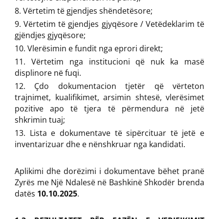
Vërtetim të gjendjes shëndetësore;
Vërtetim të gjendjes gjyqësore / Vetëdeklarim të
gjëndjes gjyqësore;
Vlerësimin e fundit nga eprori direkt;
Vërtetim nga institucioni që nuk ka masë
displinore në fuqi.
Çdo dokumentacion tjetër që vërteton
trajnimet, kualifikimet, arsimin shtesë, vlerësimet
pozitive apo të tjera të përmendura në jetë
shkrimin tuaj;
Lista e dokumentave të sipërcituar të jetë e
inventarizuar dhe e nënshkruar nga kandidati.
Aplikimi dhe dorëzimi i dokumentave bëhet pranë
Zyrës me Një Ndalesë në Bashkinë Shkodër brenda
datës
10.10.2025
.