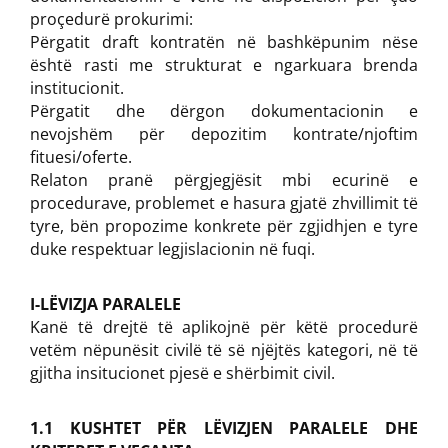
proçedurë prokurimi:
Përgatit draft kontratën në bashkëpunim nëse
është rasti me strukturat e ngarkuara brenda
institucionit.
Përgatit dhe dërgon dokumentacionin e
nevojshëm për depozitim kontrate/njoftim
fituesi/oferte.
Relaton pranë përgjegjësit mbi ecurinë e
procedurave, problemet e hasura gjatë zhvillimit të
tyre, bën propozime konkrete për zgjidhjen e tyre
duke respektuar legjislacionin në fuqi.
I-LËVIZJA PARALELE
Kanë të drejtë të aplikojnë për këtë procedurë
vetëm nëpunësit civilë të së njëjtës kategori, në të
gjitha insitucionet pjesë e shërbimit civil.
1.1 KUSHTET PËR LËVIZJEN PARALELE DHE