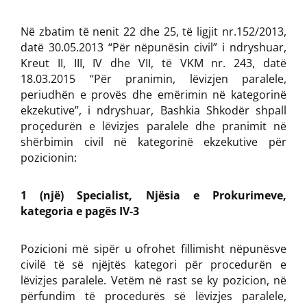
Në zbatim të nenit 22 dhe 25, të ligjit nr.152/2013,
datë 30.05.2013 “Për nëpunësin civil” i ndryshuar,
Kreut II, III, IV dhe VII, të VKM nr. 243, datë
18.03.2015 “Për pranimin, lëvizjen paralele,
periudhën e provës dhe emërimin në kategorinë
ekzekutive”, i ndryshuar, Bashkia Shkodër shpall
proçedurën e lëvizjes paralele dhe pranimit në
shërbimin civil në kategorinë ekzekutive për
pozicionin:
1 (një) Specialist, Njësia e Prokurimeve,
kategoria e pagës IV-3
Pozicioni më sipër u ofrohet fillimisht nëpunësve
civilë të së njëjtës kategori për procedurën e
lëvizjes paralele. Vetëm në rast se ky pozicion, në
përfundim të procedurës së lëvizjes paralele,