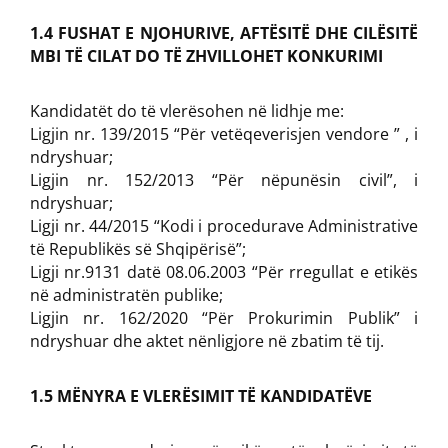
1.4 FUSHAT E NJOHURIVE, AFTËSITË DHE CILËSITË
MBI TË CILAT DO TË ZHVILLOHET KONKURIMI
Kandidatët do të vlerësohen në lidhje me:
Ligjin nr. 139/2015 “Për vetëqeverisjen vendore ” , i
ndryshuar;
Ligjin nr. 152/2013 “Për nëpunësin civil”, i
ndryshuar;
Ligji nr. 44/2015 “Kodi i procedurave Administrative
të Republikës së Shqipërisë”;
Ligji nr.9131 datë 08.06.2003 “Për rregullat e etikës
në administratën publike;
Ligjin nr. 162/2020 “Për Prokurimin Publik” i
ndryshuar dhe aktet nënligjore në zbatim të tij.
1.5 MËNYRA E VLERËSIMIT TË KANDIDATËVE