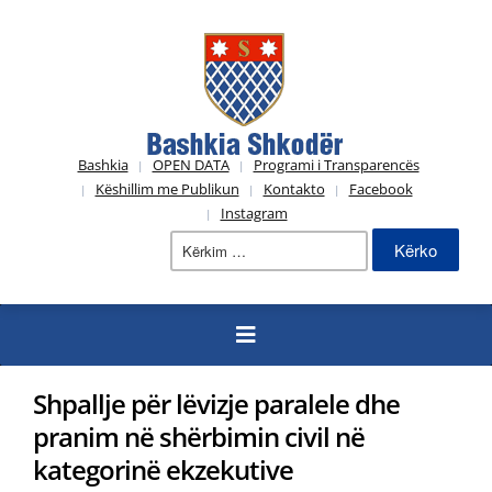
Bashkia
OPEN DATA
Programi i Transparencës
Këshillim me Publikun
Kontakto
Facebook
Instagram
Kërko
për:
Shpallje për lëvizje paralele dhe
pranim në shërbimin civil në
kategorinë ekzekutive