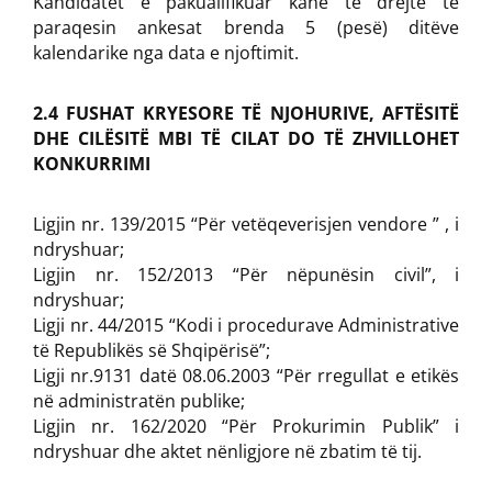
Kandidatët e pakualifikuar kanë të drejtë të
paraqesin ankesat brenda 5 (pesë) ditëve
kalendarike nga data e njoftimit.
2.4 FUSHAT KRYESORE TË NJOHURIVE, AFTËSITË
DHE CILËSITË MBI TË CILAT DO TË ZHVILLOHET
KONKURRIMI
Ligjin nr. 139/2015 “Për vetëqeverisjen vendore ” , i
ndryshuar;
Ligjin nr. 152/2013 “Për nëpunësin civil”, i
ndryshuar;
Ligji nr. 44/2015 “Kodi i procedurave Administrative
të Republikës së Shqipërisë”;
Ligji nr.9131 datë 08.06.2003 “Për rregullat e etikës
në administratën publike;
Ligjin nr. 162/2020 “Për Prokurimin Publik” i
ndryshuar dhe aktet nënligjore në zbatim të tij.