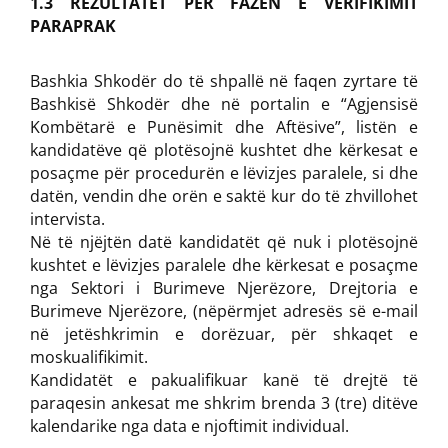
1.3 REZULTATET PËR FAZËN E VERIFIKIMIT
PARAPRAK
Bashkia Shkodër do të shpallë në faqen zyrtare të
Bashkisë Shkodër dhe në portalin e “Agjensisë
Kombëtarë e Punësimit dhe Aftësive”, listën e
kandidatëve që plotësojnë kushtet dhe kërkesat e
posaçme për procedurën e lëvizjes paralele, si dhe
datën, vendin dhe orën e saktë kur do të zhvillohet
intervista.
Në të njëjtën datë kandidatët që nuk i plotësojnë
kushtet e lëvizjes paralele dhe kërkesat e posaçme
nga Sektori i Burimeve Njerëzore, Drejtoria e
Burimeve Njerëzore, (nëpërmjet adresës së e-mail
në jetëshkrimin e dorëzuar, për shkaqet e
moskualifikimit.
Kandidatët e pakualifikuar kanë të drejtë të
paraqesin ankesat me shkrim brenda 3 (tre) ditëve
kalendarike nga data e njoftimit individual.