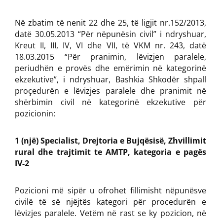
Në zbatim të nenit 22 dhe 25, të ligjit nr.152/2013,
datë 30.05.2013 “Për nëpunësin civil” i ndryshuar,
Kreut II, III, IV, VI dhe VII, të VKM nr. 243, datë
18.03.2015 “Për pranimin, lëvizjen paralele,
periudhën e provës dhe emërimin në kategorinë
ekzekutive”, i ndryshuar, Bashkia Shkodër shpall
proçedurën e lëvizjes paralele dhe pranimit në
shërbimin civil në kategorinë ekzekutive për
pozicionin:
1 (një) Specialist, Drejtoria e Bujqësisë, Zhvillimit
rural dhe trajtimit te AMTP, kategoria e pagës
IV-2
Pozicioni më sipër u ofrohet fillimisht nëpunësve
civilë të së njëjtës kategori për procedurën e
lëvizjes paralele. Vetëm në rast se ky pozicion, në