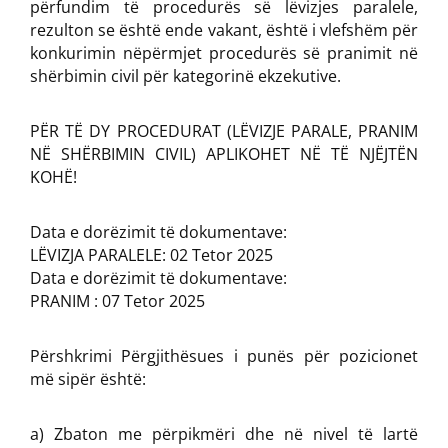
përfundim të procedurës së lëvizjes paralele,
rezulton se është ende vakant, është i vlefshëm për
konkurimin nëpërmjet procedurës së pranimit në
shërbimin civil për kategorinë ekzekutive.
PËR TË DY PROCEDURAT (LËVIZJE PARALE, PRANIM
NË SHËRBIMIN CIVIL) APLIKOHET NË TË NJËJTËN
KOHË!
Data e dorëzimit të dokumentave:
LËVIZJA PARALELE: 02 Tetor 2025
Data e dorëzimit të dokumentave:
PRANIM : 07 Tetor 2025
Përshkrimi Përgjithësues i punës për pozicionet
më sipër është:
a) Zbaton me përpikmëri dhe në nivel të lartë