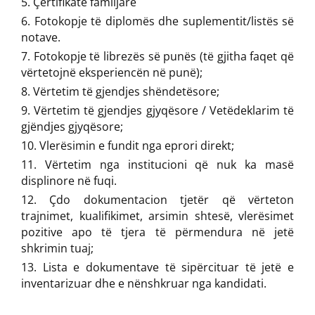
Çertifikatë familjare
Fotokopje të diplomës dhe suplementit/listës së
notave.
Fotokopje të librezës së punës (të gjitha faqet që
vërtetojnë eksperiencën në punë);
Vërtetim të gjendjes shëndetësore;
Vërtetim të gjendjes gjyqësore / Vetëdeklarim të
gjëndjes gjyqësore;
Vlerësimin e fundit nga eprori direkt;
Vërtetim nga institucioni që nuk ka masë
displinore në fuqi.
Çdo dokumentacion tjetër që vërteton
trajnimet, kualifikimet, arsimin shtesë, vlerësimet
pozitive apo të tjera të përmendura në jetë
shkrimin tuaj;
Lista e dokumentave të sipërcituar të jetë e
inventarizuar dhe e nënshkruar nga kandidati.