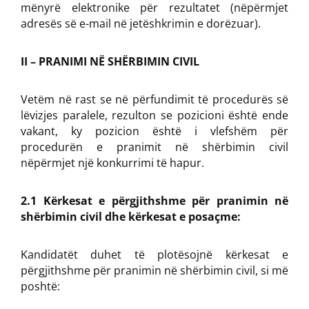
mënyrë elektronike për rezultatet (nëpërmjet
adresës së e-mail në jetëshkrimin e dorëzuar).
II – PRANIMI NË SHËRBIMIN CIVIL
Vetëm në rast se në përfundimit të procedurës së
lëvizjes paralele, rezulton se pozicioni është ende
vakant, ky pozicion është i vlefshëm për
procedurën e pranimit në shërbimin civil
nëpërmjet një konkurrimi të hapur.
2.1 Kërkesat e përgjithshme për pranimin në
shërbimin civil dhe kërkesat e posaçme:
Kandidatët duhet të plotësojnë kërkesat e
përgjithshme për pranimin në shërbimin civil, si më
poshtë: