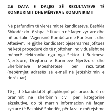
2.6 DATA E DALJES SË REZULTATEVE TË
KONKURIMIT DHE MËNYRA E KOMUNIKIMIT
Në përfundim të vlerësimit të kandidatëve, Bashkia
Shkodër do të shpallë fituesin në faqen zyrtare dhe
në portalin “Agjensinë Kombëtare e Punësimit dhe
Aftësive”. Të gjithë kandidatët pjesëmarrës jofitues
në këtë proçedurë do të njoftohen individualisht në
mënyrë elektronike nga nga Sektori i Burimeve
Njerëzore, Drejtoria e Burimeve Njerëzore dhe
Shërbimeve Mbështetëse, për rezultatet
(nëpërmjet adresës së e-mail në jetëshkrimin e
dorëzuar).
Të gjithë kandidatët që aplikojnë për procedurën e
pranimit në shërbimin civil për kategorinë
ekzekutive, do të marrin informacion në faqen
zyrtare të Bashkisë Shkodër, për fazat e mëtejshme