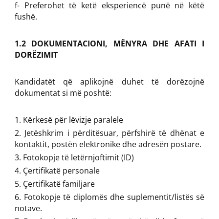
f- Preferohet të ketë eksperiencë punë në këtë
fushë.
1.2 DOKUMENTACIONI, MËNYRA DHE AFATI I
DORËZIMIT
Kandidatët që aplikojnë duhet të dorëzojnë
dokumentat si më poshtë:
Kërkesë për lëvizje paralele
Jetëshkrim i përditësuar, përfshirë të dhënat e
kontaktit, postën elektronike dhe adresën postare.
Fotokopje të letërnjoftimit (ID)
Çertifikatë personale
Çertifikatë familjare
Fotokopje të diplomës dhe suplementit/listës së
notave.