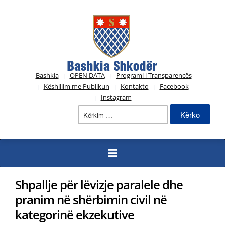
Bashkia
OPEN DATA
Programi i Transparencës
Këshillim me Publikun
Kontakto
Facebook
Instagram
Kërko
për:
Shpallje për lëvizje paralele dhe
pranim në shërbimin civil në
kategorinë ekzekutive