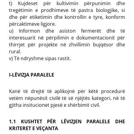
t) Kujdeset për kultivimin përpunimin dhe
tregëtimin e prodhimeve të pastra biologjike, si
dhe për etiketimin dhe kontrollin e tyre, konform
përcaktimeve ligjore.
u) Informon dhe asiston fermerët dhe të
interesuarit në përpilimin e dokumentacionit për
thirrjet për projekte në zhvillimin bujqësor dhe
rural.
v) Të ndryshme sipas rastit.
I-LËVIZJA PARALELE
Kanë të drejtë të aplikojnë për këtë procedurë
vetëm nëpunësit civilë të së njëjtës kategori, në të
gjitha insitucionet pjesë e shërbimit civil.
1.1 KUSHTET PËR LËVIZJEN PARALELE DHE
KRITERET E VEÇANTA