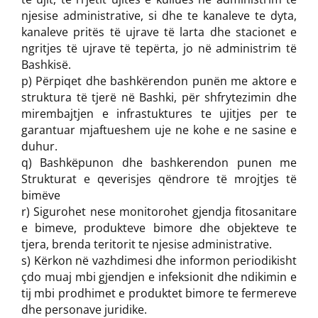
njesise administrative, si dhe te kanaleve te dyta,
kanaleve pritës të ujrave të larta dhe stacionet e
ngritjes të ujrave të tepërta, jo në administrim të
Bashkisë.
p) Përpiqet dhe bashkërendon punën me aktore e
struktura të tjerë në Bashki, për shfrytezimin dhe
mirembajtjen e infrastuktures te ujitjes per te
garantuar mjaftueshem uje ne kohe e ne sasine e
duhur.
q) Bashkëpunon dhe bashkerendon punen me
Strukturat e qeverisjes qëndrore të mrojtjes të
bimëve
r) Sigurohet nese monitorohet gjendja fitosanitare
e bimeve, produkteve bimore dhe objekteve te
tjera, brenda teritorit te njesise administrative.
s) Kërkon në vazhdimesi dhe informon periodikisht
çdo muaj mbi gjendjen e infeksionit dhe ndikimin e
tij mbi prodhimet e produktet bimore te fermereve
dhe personave juridike.