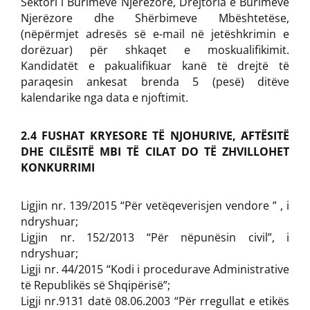
Sektori i Burimeve Njerëzore, Drejtoria e Burimeve
Njerëzore dhe Shërbimeve Mbështetëse,
(nëpërmjet adresës së e-mail në jetëshkrimin e
dorëzuar) për shkaqet e moskualifikimit.
Kandidatët e pakualifikuar kanë të drejtë të
paraqesin ankesat brenda 5 (pesë) ditëve
kalendarike nga data e njoftimit.
2.4 FUSHAT KRYESORE TË NJOHURIVE, AFTËSITË
DHE CILËSITË MBI TË CILAT DO TË ZHVILLOHET
KONKURRIMI
Ligjin nr. 139/2015 “Për vetëqeverisjen vendore ” , i
ndryshuar;
Ligjin nr. 152/2013 “Për nëpunësin civil”, i
ndryshuar;
Ligji nr. 44/2015 “Kodi i procedurave Administrative
të Republikës së Shqipërisë”;
Ligji nr.9131 datë 08.06.2003 “Për rregullat e etikës