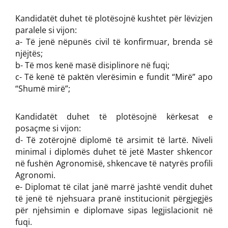
Kandidatët duhet të plotësojnë kushtet për lëvizjen
paralele si vijon:
a- Të jenë nëpunës civil të konfirmuar, brenda së
njëjtës;
b- Të mos kenë masë disiplinore në fuqi;
c- Të kenë të paktën vlerësimin e fundit “Mirë” apo
“Shumë mirë”;
Kandidatët duhet të plotësojnë kërkesat e
posaçme si vijon:
d- Të zotërojnë diplomë të arsimit të lartë. Niveli
minimal i diplomës duhet të jetë Master shkencor
në fushën Agronomisë, shkencave të natyrës profili
Agronomi.
e- Diplomat të cilat janë marrë jashtë vendit duhet
të jenë të njehsuara pranë institucionit përgjegjës
për njehsimin e diplomave sipas legjislacionit në
fuqi.