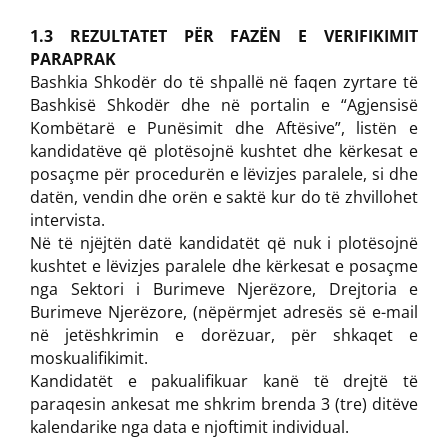
1.3 REZULTATET PËR FAZËN E VERIFIKIMIT
PARAPRAK
Bashkia Shkodër do të shpallë në faqen zyrtare të
Bashkisë Shkodër dhe në portalin e “Agjensisë
Kombëtarë e Punësimit dhe Aftësive”, listën e
kandidatëve që plotësojnë kushtet dhe kërkesat e
posaçme për procedurën e lëvizjes paralele, si dhe
datën, vendin dhe orën e saktë kur do të zhvillohet
intervista.
Në të njëjtën datë kandidatët që nuk i plotësojnë
kushtet e lëvizjes paralele dhe kërkesat e posaçme
nga Sektori i Burimeve Njerëzore, Drejtoria e
Burimeve Njerëzore, (nëpërmjet adresës së e-mail
në jetëshkrimin e dorëzuar, për shkaqet e
moskualifikimit.
Kandidatët e pakualifikuar kanë të drejtë të
paraqesin ankesat me shkrim brenda 3 (tre) ditëve
kalendarike nga data e njoftimit individual.