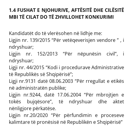
1.4 FUSHAT E NJOHURIVE, AFTËSITË DHE CILËSITË
MBI TË CILAT DO TË ZHVILLOHET KONKURIMI
Kandidatët do të vlerësohen në lidhje me:
Ligjin nr. 139/2015 “Për vetëqeverisjen vendore ” , i
ndryshuar;
Ligjin nr. 152/2013 “Për nëpunësin civil”, i
ndryshuar;
Ligji nr. 44/2015 “Kodi i procedurave Administrative
të Republikës së Shqipërisë”;
Ligji nr.9131 datë 08.06.2003 “Për rregullat e etikës
në administratën publike;
Ligjin nr.9244, datë 17.06.2004 “Për mbrojtjen e
tokës bujqësore”, të ndryshuar dhe aktet
nënligjore përkatëse.
Ligjin nr.20/2020 “Për përfundimin e proceseve
kalimtare të pronësisë në Republikën e Shqipërisë”