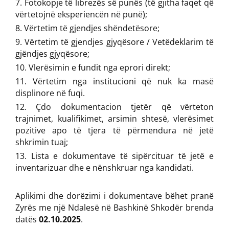
Fotokopje të librezës së punës (të gjitha faqet që
vërtetojnë eksperiencën në punë);
Vërtetim të gjendjes shëndetësore;
Vërtetim të gjendjes gjyqësore / Vetëdeklarim të
gjëndjes gjyqësore;
Vlerësimin e fundit nga eprori direkt;
Vërtetim nga institucioni që nuk ka masë
displinore në fuqi.
Çdo dokumentacion tjetër që vërteton
trajnimet, kualifikimet, arsimin shtesë, vlerësimet
pozitive apo të tjera të përmendura në jetë
shkrimin tuaj;
Lista e dokumentave të sipërcituar të jetë e
inventarizuar dhe e nënshkruar nga kandidati.
Aplikimi dhe dorëzimi i dokumentave bëhet pranë
Zyrës me një Ndalesë në Bashkinë Shkodër brenda
datës
02.10.2025
.