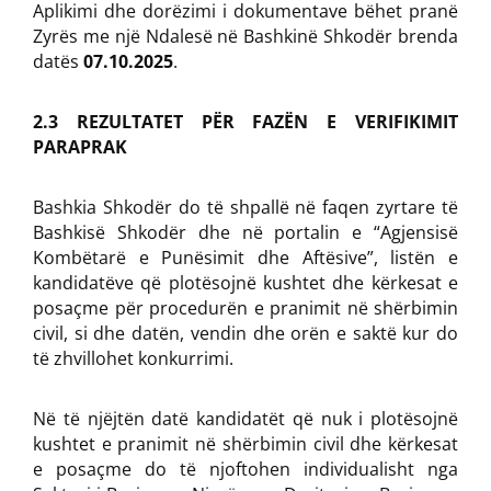
Aplikimi dhe dorëzimi i dokumentave bëhet pranë
Zyrës me një Ndalesë në Bashkinë Shkodër brenda
datës
07.10.2025
.
2.3 REZULTATET PËR FAZËN E VERIFIKIMIT
PARAPRAK
Bashkia Shkodër do të shpallë në faqen zyrtare të
Bashkisë Shkodër dhe në portalin e “Agjensisë
Kombëtarë e Punësimit dhe Aftësive”, listën e
kandidatëve që plotësojnë kushtet dhe kërkesat e
posaçme për procedurën e pranimit në shërbimin
civil, si dhe datën, vendin dhe orën e saktë kur do
të zhvillohet konkurrimi.
Në të njëjtën datë kandidatët që nuk i plotësojnë
kushtet e pranimit në shërbimin civil dhe kërkesat
e posaçme do të njoftohen individualisht nga