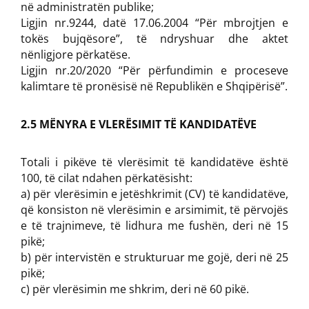
në administratën publike;
Ligjin nr.9244, datë 17.06.2004 “Për mbrojtjen e
tokës bujqësore”, të ndryshuar dhe aktet
nënligjore përkatëse.
Ligjin nr.20/2020 “Për përfundimin e proceseve
kalimtare të pronësisë në Republikën e Shqipërisë”.
2.5 MËNYRA E VLERËSIMIT TË KANDIDATËVE
Totali i pikëve të vlerësimit të kandidatëve është
100, të cilat ndahen përkatësisht:
a) për vlerësimin e jetëshkrimit (CV) të kandidatëve,
që konsiston në vlerësimin e arsimimit, të përvojës
e të trajnimeve, të lidhura me fushën, deri në 15
pikë;
b) për intervistën e strukturuar me gojë, deri në 25
pikë;
c) për vlerësimin me shkrim, deri në 60 pikë.