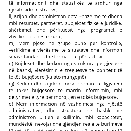
të informacionit dhe statistikës të ardhur nga
njësitë administrative;
ll) Krijon dhe administron data –baze me të dhëna
mbi resurset, partneret, subjektet fizike e juridike,
shërbimet dhe përfituesit nga programet e
zhvillimit bujqësor rural;
m) Merr pjesë në grupe pune për kontrolle,
verifikime e vlerësime të situatave dhe informon
sipas standartit dhe formatit të përcaktuar.
n) Kujdeset dhe kërkon nga struktura përgjegjëse
në bashki, vlerësimin e treguesve të bonitetit të
tokës bujqësore (ku ato mungojnë)
nj) Kërkon dhe kujdeset nëse pronarët e ligjshëm
të tokës bujqësore të marrin informimin, mbi
detyrimet e tyre për mbrojtjen e tokës bujqësore.
o) Merr informacion në vazhdimesi nga njësitë
administrative, dhe struktura në bashki që
administron ujitjen e kullimin, mbi kapacitetet,
mundësitë, nevojat dhe gjëndjen reale të burimeve
të ujit, të rrjetit ujitës e kullues në administrim të