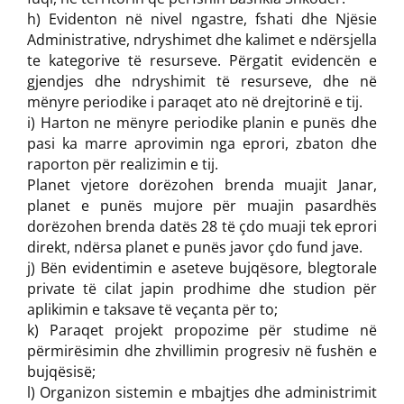
h) Evidenton në nivel ngastre, fshati dhe Njësie
Administrative, ndryshimet dhe kalimet e ndërsjella
te kategorive të resurseve. Përgatit evidencën e
gjendjes dhe ndryshimit të resurseve, dhe në
mënyre periodike i paraqet ato në drejtorinë e tij.
i) Harton ne mënyre periodike planin e punës dhe
pasi ka marre aprovimin nga eprori, zbaton dhe
raporton për realizimin e tij.
Planet vjetore dorëzohen brenda muajit Janar,
planet e punës mujore për muajin pasardhës
dorëzohen brenda datës 28 të çdo muaji tek eprori
direkt, ndërsa planet e punës javor çdo fund jave.
j) Bën evidentimin e aseteve bujqësore, blegtorale
private të cilat japin prodhime dhe studion për
aplikimin e taksave të veçanta për to;
k) Paraqet projekt propozime për studime në
përmirësimin dhe zhvillimin progresiv në fushën e
bujqësisë;
l) Organizon sistemin e mbajtjes dhe administrimit