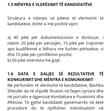
1.5 MËNYRA E VLERËSIMIT TË KANDIDATËVE
Struktura e ndarjes së pikëve të vlerësimit të
kandidatëve, është si më poshtë vijon:
a) 40 pikë për dokumentacionin e dorëzuar, i
ndarë: 20 pikë për përvojën, 10 pikë për trajnimet
apo kualifikimet e lidhura me fushën përkatëse, si
dhe 10 pikë për çertifikimin pozitiv;
b) 60 pikë intervista me gojë.
1.6 DATA E DALJES SË REZULTATEVE TË
KONKURIMIT DHE MËNYRA E KOMUNIKIMIT
Në përfundim të vlerësimit të kandidatëve, Bashkia
Shkodër do të shpallë fituesin në faqen zyrtare dhe
në portalin e Agjensisë Kombëtare e Punësimit dhe
Aftësive. Të gjithë kandidatët pjesëmarrës në këtë
procedurë do të njoftohen individualisht në