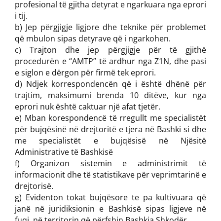
profesional të gjitha detyrat e ngarkuara nga eprori
i tij.
b) Jep përgjigje ligjore dhe teknike për problemet
që mbulon sipas detyrave që i ngarkohen.
c) Trajton dhe jep përgjigje për të gjithë
procedurën e “AMTP” të ardhur nga Z1N, dhe pasi
e siglon e dërgon për firmë tek eprori.
d) Ndjek korrespondencën që i është dhënë për
trajtim, maksimumi brenda 10 ditëve, kur nga
eprori nuk është caktuar një afat tjetër.
e) Mban korespondencë të rregullt me specialistët
për bujqësinë në drejtoritë e tjera në Bashki si dhe
me specialistët e bujqësisë në Njësitë
Administrative të Bashkisë
f) Organizon sistemin e administrimit të
informacionit dhe të statistikave për veprimtarinë e
drejtorisë.
g) Evidenton tokat bujqësore te pa kultivuara që
janë në juridiksionin e Bashkisë sipas ligjeve në
fuqi, në territorin që përfshin Bashkia Shkodër.