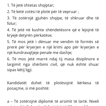
Të jetë shtetas shqiptar;
Të ketë zotësi të plotë për të vepruar ;
Të zotërojë gjuhën shqipe, të shkruar dhe të
folur;
Të jetë në kushte shëndetësore që e lejojnë të
kryejë detyrën përkatëse;
Të mos jetë i dënuar me vendim të formës së
prerë për kryerjen e një krimi apo për kryerjen e
një kundravajtjeje penale me dashje;
Të mos jetë marrë ndaj tij masa disiplinore e
largimit nga shërbimi civil, që nuk është shuar
sipas këtij ligji.
Kandidatët duhet të plotësojnë kërkesa të
posaçme, si më poshtë:
a – Të zotërojnë diplomë të arsimit të lartë. Niveli