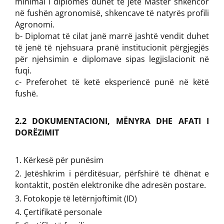
minimal i diplomës duhet të jetë Master shkencor
në fushën agronomisë, shkencave të natyrës profili
Agronomi.
b- Diplomat të cilat janë marrë jashtë vendit duhet
të jenë të njehsuara pranë institucionit përgjegjës
për njehsimin e diplomave sipas legjislacionit në
fuqi.
c- Preferohet të ketë eksperiencë punë në këtë
fushë.
2.2 DOKUMENTACIONI, MËNYRA DHE AFATI I
DORËZIMIT
Kërkesë për punësim
Jetëshkrim i përditësuar, përfshirë të dhënat e
kontaktit, postën elektronike dhe adresën postare.
Fotokopje të letërnjoftimit (ID)
Çertifikatë personale