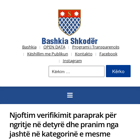
Bashkia
OPEN DATA
Programi i Transparencës
Këshillim me Publikun
Kontakto
Facebook
Instagram
Kërko
për:
Njoftim verifikimit paraprak për
ngritje në detyrë dhe pranim nga
jashtë në kategorinë e mesme