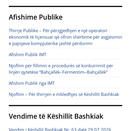
Afishime Publike
Thirrje Publike – Për përzgjedhjen e një operatori
ekonomik të liçensuar që ofron shërbime për asgjësimin
e pajisjeve kompjuterike jashtë përdorimi
Afishim Publik IMT
Njoftim për fillimin e procedurës së konkurrimit për
linjën qytetëse “Bahçallëk–Fermentim–Bahçallëk”
Afishim Publik nga IMT
Njoftim – Për thirrjen e mbledhjes së Këshillit Bashkiak
Vendime të Këshillit Bashkiak
Vendim i Këshillit Bashkiak Nr. 63 datë 29.07.2026