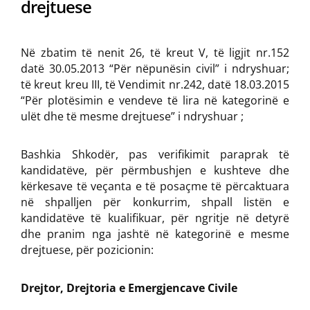
drejtuese
Në zbatim të nenit 26, të kreut V, të ligjit nr.152
datë 30.05.2013 “Për nëpunësin civil” i ndryshuar;
të kreut kreu III, të Vendimit nr.242, datë 18.03.2015
“Për plotësimin e vendeve të lira në kategorinë e
ulët dhe të mesme drejtuese” i ndryshuar ;
Bashkia Shkodër, pas verifikimit paraprak të
kandidatëve, për përmbushjen e kushteve dhe
kërkesave të veçanta e të posaçme të përcaktuara
në shpalljen për konkurrim, shpall listën e
kandidatëve të kualifikuar, për ngritje në detyrë
dhe pranim nga jashtë në kategorinë e mesme
drejtuese, për pozicionin:
Drejtor, Drejtoria e Emergjencave Civile