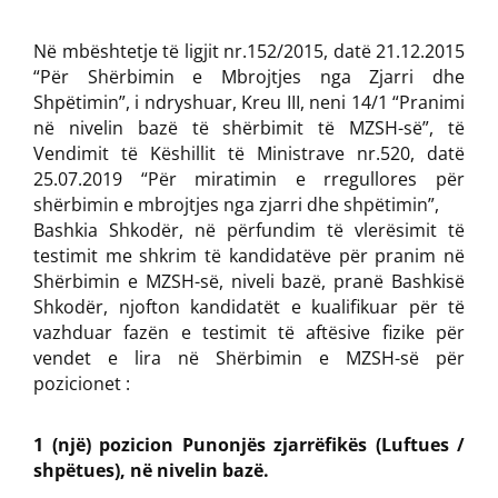
Në mbështetje të ligjit nr.152/2015, datë 21.12.2015
“Për Shërbimin e Mbrojtjes nga Zjarri dhe
Shpëtimin”, i ndryshuar, Kreu III, neni 14/1 “Pranimi
në nivelin bazë të shërbimit të MZSH-së”, të
Vendimit të Këshillit të Ministrave nr.520, datë
25.07.2019 “Për miratimin e rregullores për
shërbimin e mbrojtjes nga zjarri dhe shpëtimin”,
Bashkia Shkodër, në përfundim të vlerësimit të
testimit me shkrim të kandidatëve për pranim në
Shërbimin e MZSH-së, niveli bazë, pranë Bashkisë
Shkodër, njofton kandidatët e kualifikuar për të
vazhduar fazën e testimit të aftësive fizike për
vendet e lira në Shërbimin e MZSH-së për
pozicionet :
1 (një) pozicion Punonjës zjarrëfikës (Luftues /
shpëtues), në nivelin bazë.