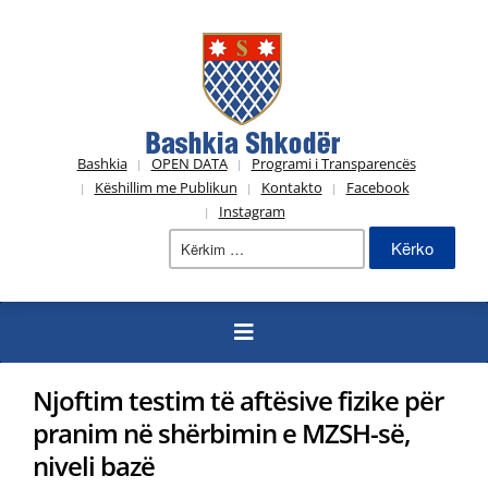
Bashkia
OPEN DATA
Programi i Transparencës
Këshillim me Publikun
Kontakto
Facebook
Instagram
Kërko
për:
Njoftim testim të aftësive fizike për
pranim në shërbimin e MZSH-së,
niveli bazë