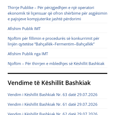
Thirrje Publike – Për përzgjedhjen e një operatori
ekonomik të liçensuar që ofron shërbime për asgjësimin
e pajisjeve kompjuterike jashtë përdorimi
Afishim Publik IMT
Njoftim për fillimin e procedurës së konkurrimit për
linjën qytetëse “Bahçallëk–Fermentim–Bahçallëk”
Afishim Publik nga IMT
Njoftim – Për thirrjen e mbledhjes së Këshillit Bashkiak
Vendime të Këshillit Bashkiak
Vendim i Këshillit Bashkiak Nr. 63 datë 29.07.2026
Vendim i Këshillit Bashkiak Nr. 61 datë 29.07.2026
Vendim i Këshillit Bashkiak Nr. 62 datë 29.07.2026