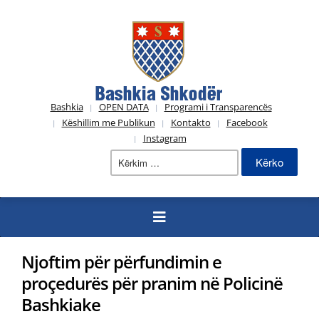
Bashkia
OPEN DATA
Programi i Transparencës
Këshillim me Publikun
Kontakto
Facebook
Instagram
Kërko
për:
Njoftim për përfundimin e
proçedurës për pranim në Policinë
Bashkiake