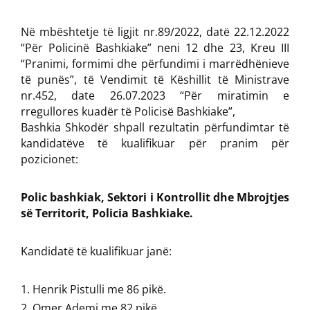
Në mbështetje të ligjit nr.89/2022, datë 22.12.2022
“Për Policinë Bashkiake” neni 12 dhe 23, Kreu III
“Pranimi, formimi dhe përfundimi i marrëdhënieve
të punës”, të Vendimit të Këshillit të Ministrave
nr.452, date 26.07.2023 “Për miratimin e
rregullores kuadër të Policisë Bashkiake”,
Bashkia Shkodër shpall rezultatin përfundimtar të
kandidatëve të kualifikuar për pranim për
pozicionet:
Polic bashkiak, Sektori i Kontrollit dhe Mbrojtjes
së Territorit, Policia Bashkiake.
Kandidatë të kualifikuar janë:
Henrik Pistulli me 86 pikë.
Omer Ademi me 82 pikë